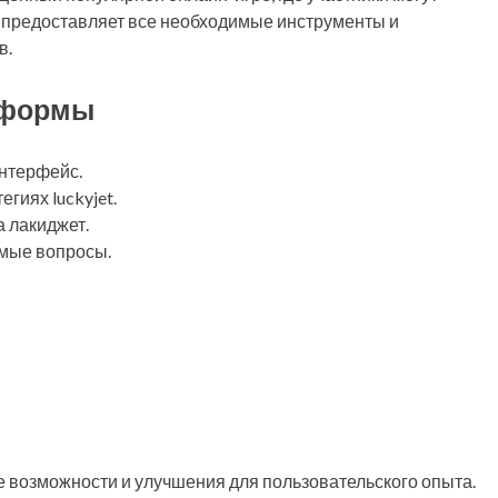
л предоставляет все необходимые инструменты и
в.
тформы
интерфейс.
гиях luckyjet.
 лакиджет.
емые вопросы.
е возможности и улучшения для пользовательского опыта.