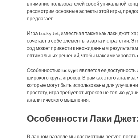
внимание пользователей своей уникальной кон
рассмотрим основные аспекты этой игры, предо
предлагает.
Игра Lucky Jet, известная также как лаки джет,
сочетает в себе элементы азарта и стратегии. Эт
ход может привести к неожиданным результатам. 
оптимальных решений, чтобы максимизировать с
Особенностью luckyjet является ее доступность 
широкого круга игроков. В рамках этого анализа
которые могут быть использованы для улучшения 
простоту, игра требует от игроков не только уда
аналитического мышления.
Особенности Лаки Джет
В данном разделе мы рассмотрим ресурс, посвя