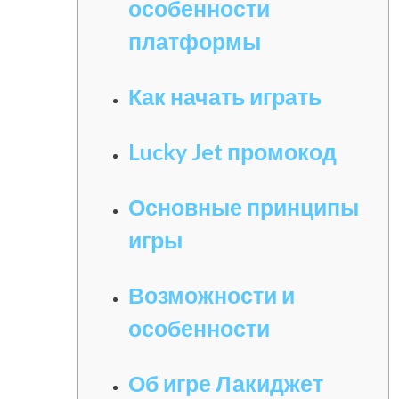
особенности
платформы
Как начать играть
Lucky Jet промокод
Основные принципы
игры
Возможности и
особенности
Об игре Лакиджет