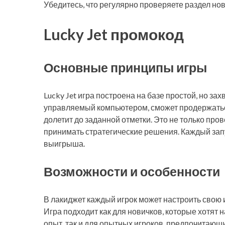
Убедитесь, что регулярно проверяете раздел но
Lucky Jet промокод
Основные принципы игры
Lucky Jet игра построена на базе простой, но за
управляемый компьютером, сможет продержатьс
долетит до заданной отметки. Это не только про
принимать стратегические решения. Каждый запу
выигрыша.
Возможности и особенности
В лакиджет каждый игрок может настроить свою и
Игра подходит как для новичков, которые хотят 
опыт, так и для опытных игроков, предпочитающи