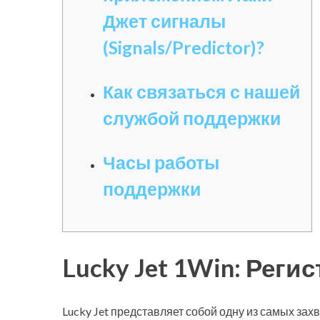
Джет сигналы
(Signals/Predictor)?
Как связаться с нашей
службой поддержки
Часы работы
поддержки
Lucky Jet 1Win: Реги
Lucky Jet представляет собой одну из самых за