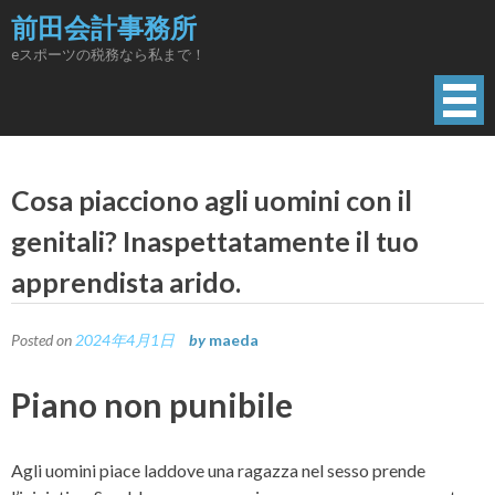
Skip
前田会計事務所
to
eスポーツの税務なら私まで！
content
Cosa piacciono agli uomini con il
genitali? Inaspettatamente il tuo
apprendista arido.
Posted on
2024年4月1日
by
maeda
Piano non punibile
Agli uomini piace laddove una ragazza nel sesso prende