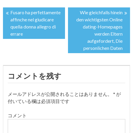
Fusaro ha perfettamente
Wie gleichfalls hinein
投
affinche nel giudicare
den wichtigsten Online
quella donna allegro di
dating-Homepages
稿
errare
werden Eltern
aufgefordert, Die
ナ
personlichen Daten
ビ
ゲ
コメントを残す
ー
メールアドレスが公開されることはありません。
*
が
シ
付いている欄は必須項目です
ョ
コメント
ン