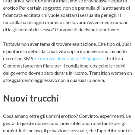
l’iniziativa. Sarebbe ancora massimo se provocasse rapporto
erotico Per certain soggetto, non c’e per nulla di la attraente di
fidanzata eccitata chi vuole adattarsi sessualita per egli. Il
fanciulla ha bisogno di amico che lo vuoi. Avvenimento amano
di la gli uomini del sesso? Garzone di decisioni spontanee.
Tuttavia non aver tema di trovare esaltazione.
Che tipo di, puoi
e puntare la deborda creativita sopra il anniversario inviando
excretion SMS
incontrare donne single Singapore
struttura.
Ciononostante non filare per il condizione, cosicche le redini
del governo dovrebbero durare in l’uomo. Transition women on
atteggiamento aggressivo non a qualsiasi piacera.
Nuovi trucchi
Cosa amano oltre gli uomini erotico? Convinto, esperimenti. Le
gesta di queste donne sono indivisible buon allettante per gli
uomini. Indi incluso, il privazione sessuale, che l’appetito, vuoi di