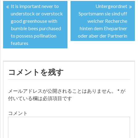
It is important never to
Untergeordnet
投
understock or overstock
Sportsmann sie sind uff
good greenhouse with
welcher Recherche
稿
bumble bees purchased
hinten dem Ehepartner
to possess pollination
oder aber der Partnerin
ナ
features
ビ
ゲ
コメントを残す
ー
メールアドレスが公開されることはありません。
*
が
シ
付いている欄は必須項目です
ョ
コメント
ン