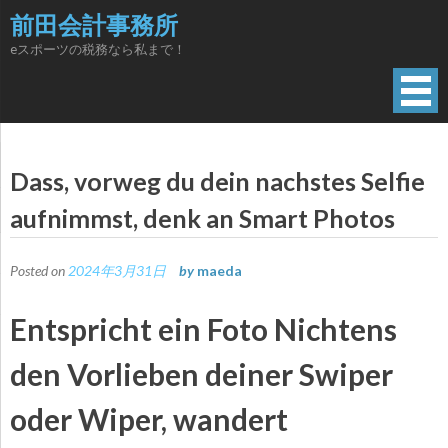
Skip
前田会計事務所
to
eスポーツの税務なら私まで！
content
Dass, vorweg du dein nachstes Selfie
aufnimmst, denk an Smart Photos
Posted on
2024年3月31日
by
maeda
Entspricht ein Foto Nichtens
den Vorlieben deiner Swiper
oder Wiper, wandert