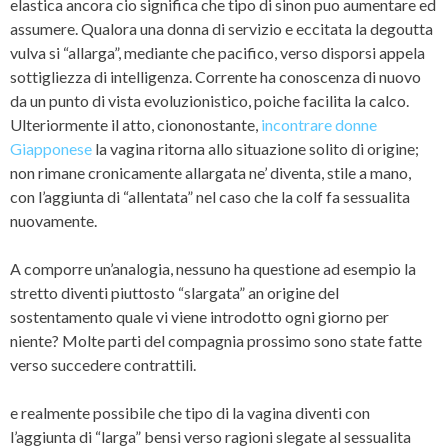
elastica ancora cio significa che tipo di sinon puo aumentare ed
assumere. Qualora una donna di servizio e eccitata la degoutta
vulva si “allarga”, mediante che pacifico, verso disporsi appela
sottigliezza di intelligenza. Corrente ha conoscenza di nuovo
da un punto di vista evoluzionistico, poiche facilita la calco.
Ulteriormente il atto, ciononostante,
incontrare donne
Giapponese
la vagina ritorna allo situazione solito di origine;
non rimane cronicamente allargata ne’ diventa, stile a mano,
con l’aggiunta di “allentata” nel caso che la colf fa sessualita
nuovamente.
A comporre un’analogia, nessuno ha questione ad esempio la
stretto diventi piuttosto “slargata” an origine del
sostentamento quale vi viene introdotto ogni giorno per
niente? Molte parti del compagnia prossimo sono state fatte
verso succedere contrattili.
e realmente possibile che tipo di la vagina diventi con
l’aggiunta di “larga” bensi verso ragioni slegate al sessualita