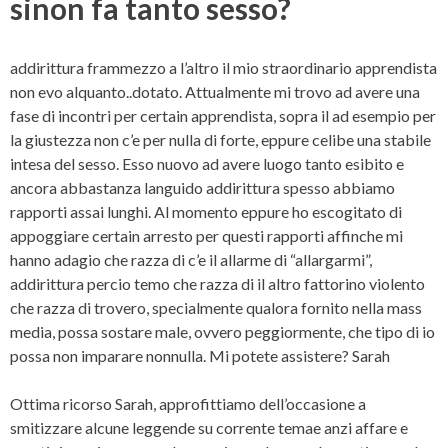
sinon fa tanto sesso?
addirittura frammezzo a l’altro il mio straordinario apprendista
non evo alquanto..dotato. Attualmente mi trovo ad avere una
fase di incontri per certain apprendista, sopra il ad esempio per
la giustezza non c’e per nulla di forte, eppure celibe una stabile
intesa del sesso. Esso nuovo ad avere luogo tanto esibito e
ancora abbastanza languido addirittura spesso abbiamo
rapporti assai lunghi. Al momento eppure ho escogitato di
appoggiare certain arresto per questi rapporti affinche mi
hanno adagio che razza di c’e il allarme di “allargarmi”,
addirittura percio temo che razza di il altro fattorino violento
che razza di trovero, specialmente qualora fornito nella mass
media, possa sostare male, ovvero peggiormente, che tipo di io
possa non imparare nonnulla. Mi potete assistere?
Sarah
Ottima ricorso Sarah, approfittiamo dell’occasione a
smitizzare alcune leggende su corrente temae anzi affare e