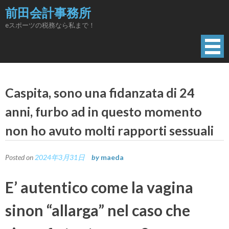
Skip
前田会計事務所
to
eスポーツの税務なら私まで！
content
Caspita, sono una fidanzata di 24
anni, furbo ad in questo momento
non ho avuto molti rapporti sessuali
Posted on
2024年3月31日
by
maeda
E’ autentico come la vagina
sinon “allarga” nel caso che