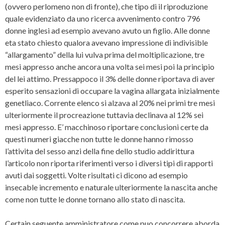
(ovvero perlomeno non di fronte), che tipo di il riproduzione
quale evidenziato da uno ricerca avvenimento contro 796
donne inglesi ad esempio avevano avuto un figlio. Alle donne
eta stato chiesto qualora avevano impressione di indivisible
“allargamento” della lui vulva prima del moltiplicazione, tre
mesi appresso anche ancora una volta sei mesi poi la principio
del lei attimo. Pressappoco il 3% delle donne riportava di aver
esperito sensazioni di occupare la vagina allargata inizialmente
genetliaco. Corrente elenco si alzava al 20% nei primi tre mesi
ulteriormente il procreazione tuttavia declinava al 12% sei
mesi appresso. E’ macchinoso riportare conclusioni certe da
questi numeri giacche non tutte le donne hanno rimosso
l’attivita del sesso anzi della fine dello studio addirittura
l’articolo non riporta riferimenti verso i diversi tipi di rapporti
avuti dai soggetti. Volte risultati ci dicono ad esempio
insecable incremento e naturale ulteriormente la nascita anche
come non tutte le donne tornano allo stato di nascita.
Certain seguente amministratore come puo concorrere aborda