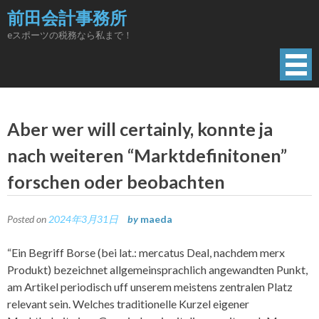
Skip
前田会計事務所
to
eスポーツの税務なら私まで！
content
Aber wer will certainly, konnte ja
nach weiteren “Marktdefinitonen”
forschen oder beobachten
Posted on
2024年3月31日
by
maeda
“Ein Begriff Borse (bei lat.: mercatus Deal, nachdem merx
Produkt) bezeichnet allgemeinsprachlich angewandten Punkt,
am Artikel periodisch uff unserem meistens zentralen Platz
relevant sein. Welches traditionelle Kurzel eigener