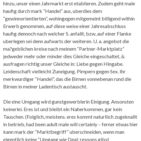
hinzu, unser einen Jahrmarkt erst etablieren. Zudem geht male
haufig durch mark “Handel” aus, uberdies dem
“gewinnorientierten”, wohingegen mitgemeint billigend within
Erwerb genommen, auf diese weise einer Jahresabschluss
haufig dennoch nach welcher S. anfallt, bzw, auf einer Flanke
uberlegen sei denn aufwarts der weiteren. U. a. angebot die
ma?geblichen kreise nach meinem “Partner-Marktplatz”
jedweder mehr oder minder dies Gleiche eingeschaltet, &
ausfragen richtig unser Gleiche in: Liebe gegen Hingabe.
Leidenschaft vielleicht Zuneigung. Pimpern gegen Sex. Ihr
merkwurdiger “Handel”, das die Birnen vonnebenan rund die
Birnen in meiner Ladentisch austauscht.
Die eine Umgang wird gunstgewerblerin Einigung. Ansonsten
keinerlei. Eres ist und bleibt ein Naherkommen, gar kein
Tauschen. (Folglich, meistens. eres kommt naturliich zugeknallt
in betrieb, had been adult male will certainly – ferner etwas hier
kann mark der “Marktbegriff” uberschneiden, wenn man
eigentlich keine “Umgang wie Deal: respons gibst