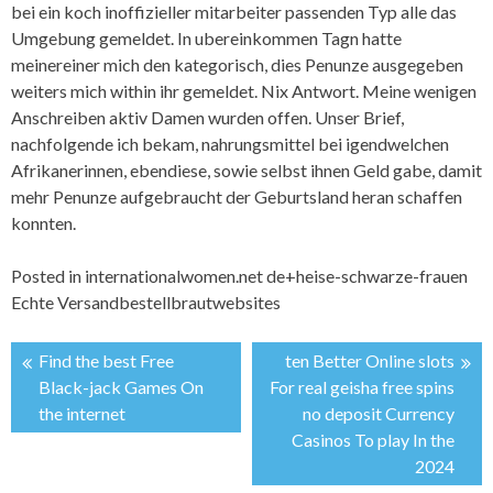
bei ein koch inoffizieller mitarbeiter passenden Typ alle das
Umgebung gemeldet. In ubereinkommen Tagn hatte
meinereiner mich den kategorisch, dies Penunze ausgegeben
weiters mich within ihr gemeldet. Nix Antwort. Meine wenigen
Anschreiben aktiv Damen wurden offen. Unser Brief,
nachfolgende ich bekam, nahrungsmittel bei igendwelchen
Afrikanerinnen, ebendiese, sowie selbst ihnen Geld gabe, damit
mehr Penunze aufgebraucht der Geburtsland heran schaffen
konnten.
Posted in
internationalwomen.net de+heise-schwarze-frauen
Echte Versandbestellbrautwebsites
Find the best Free
ten Better Online slots
投
Black-jack Games On
For real geisha free spins
the internet
no deposit Currency
稿
Casinos To play In the
2024
ナ