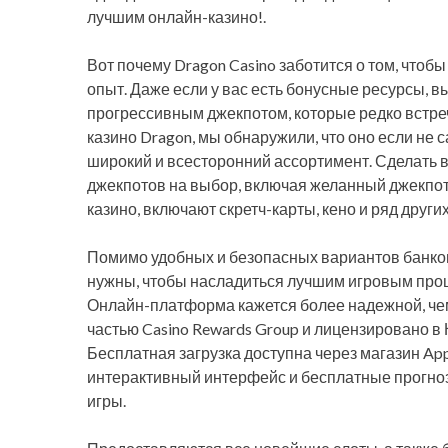
лучшим онлайн-казино!.
Вот почему Dragon Casino заботится о том, что
опыт. Даже если у вас есть бонусные ресурсы, в
прогрессивным джекпотом, которые редко встреча
казино Dragon, мы обнаружили, что оно если не 
широкий и всесторонний ассортимент. Сделать вы
джекпотов на выбор, включая желанный джекпот 
казино, включают скретч-карты, кено и ряд других
Помимо удобных и безопасных вариантов банковс
нужны, чтобы насладиться лучшим игровым проц
Онлайн-платформа кажется более надежной, чем
частью Casino Rewards Group и лицензировано в
Бесплатная загрузка доступна через магазин App
интерактивный интерфейс и бесплатные прогноз
игры.