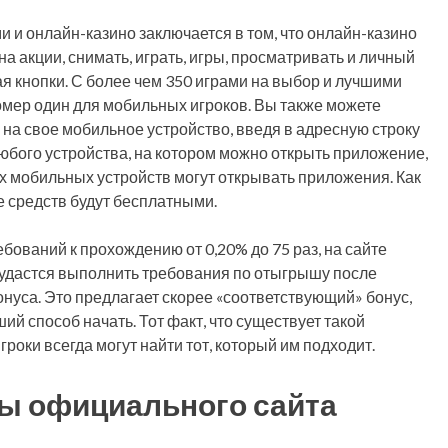
и онлайн-казино заключается в том, что онлайн-казино
а акции, снимать, играть, игры, просматривать и личный
я кнопки. С более чем 350 играми на выбор и лучшими
омер один для мобильных игроков. Вы также можете
на свое мобильное устройство, введя в адресную строку
 любого устройства, на котором можно открыть приложение,
 мобильных устройств могут открывать приложения. Как
е средств будут бесплатными.
бований к прохождению от 0,20% до 75 раз, на сайте
м удастся выполнить требования по отыгрышу после
нуса. Это предлагает скорее «соответствующий» бонус,
ий способ начать. Тот факт, что существует такой
роки всегда могут найти тот, который им подходит.
ы официального сайта