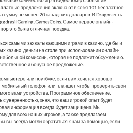
большое количество игр в видеопокер с большим
сплатные предложения включают в себя 101 бесплатное
а сумму не менее 20 канадских долларов. В Dragon есть
 Yggdrasil Gaming, GamesCoins. Самое первое онлайн-
х пор это была отличная поездка.
ться самыми захватывающими играми в казино, где бы и
рых казино, деньги на столе при использовании онлайн-
ом небольшой комиссии, которая не подлежит обсуждению.
иветственное и бонусное предложение.
 компьютере или ноутбуке, если вам хочется хорошо
й мобильный телефон или планшет, чтобы проверить свои
мого вами устройства. Программное обеспечение,
 с уверенностью, зная, что ваш игровой опыт будет
овая информация всегда будет защищена. Мы
у для всех наших игроков, а также предлагаем
бы вы всегда могли обратиться к нам за помощью, если