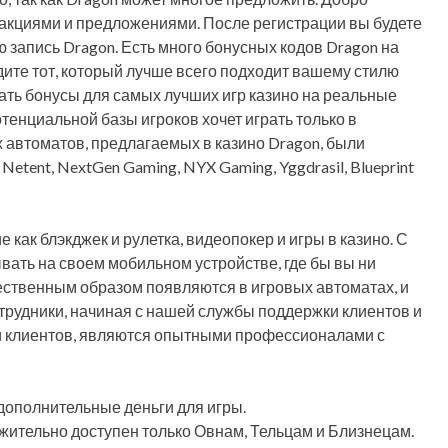
 акциями и предложениями. После регистрации вы будете
запись Dragon. Есть много бонусных кодов Dragon на
дите тот, который лучше всего подходит вашему стилю
ать бонусы для самых лучших игр казино на реальные
отенциальной базы игроков хочет играть только в
 автоматов, предлагаемых в казино Dragon, были
etent, NextGen Gaming, NYX Gaming, Yggdrasil, Blueprint
 как блэкджек и рулетка, видеопокер и игры в казино. С
ать на своем мобильном устройстве, где бы вы ни
ественным образом появляются в игровых автоматах, и
трудники, начиная с нашей службы поддержки клиентов и
 клиентов, являются опытными профессионалами с
дополнительные деньги для игры.
жительно доступен только Овнам, Тельцам и Близнецам.