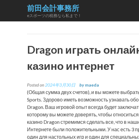
Skip
前田会計事務所
to
eスポーツの税務なら私まで！
content
Dragon играть онлайн
казино интернет
Posted on
2024年3月30日
by
maeda
(Общая сумма двух счетов), и вы можете выбрать,
Sports. Здорово иметь возможность узнавать обо
Dragon. Ваш игровой опыт всегда будет заключат
которому вы можете доверять, чтобы относиться 
казино Dragon стремимся сделать все, что в наш
Интернете были положительными. У нас есть 3 п
один для настольных игр и один для специальных