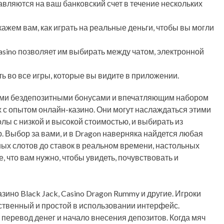
вляются на ваш банковский счет в течение нескольких
кажем вам, как играть на реальные деньги, чтобы вы могли
asino позволяет им выбирать между чатом, электронной
ь во все игры, которые вы видите в приложении.
ими бездепозитными бонусами и впечатляющим набором
 с опытом онлайн-казино. Они могут наслаждаться этими
лы с низкой и высокой стоимостью, и выбирать из
 Выбор за вами, и в Dragon наверняка найдется любая
ных слотов до ставок в реальном времени, настольных
е, что вам нужно, чтобы увидеть, почувствовать и
казино Black Jack, Casino Dragon Rummy и другие. Игроки
ественный и простой в использовании интерфейс.
перевод денег и начало внесения депозитов. Когда мяч