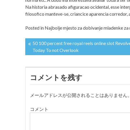
Na historia abrasado afiguracao ocidental, esse inte
filosofico manteve-se, criancice aparencia corredor, 
Posted in
Najbolje mjesto za dobivanje mladenke z
50 100 percent free royal reels online slot Revolv
投
Today To not Overlook
稿
ナ
コメントを残す
ビ
メールアドレスが公開されることはありません
ゲ
コメント
ー