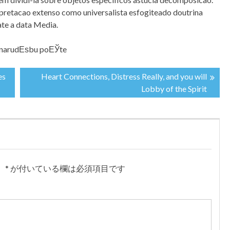
rpretacao extenso como universalista esfogiteado doutrina
ate a data Media.
a narudЕѕbu poЕЎte
es
Heart Connections, Distress Really, and you will
Lobby of the Spirit
。
*
が付いている欄は必須項目です