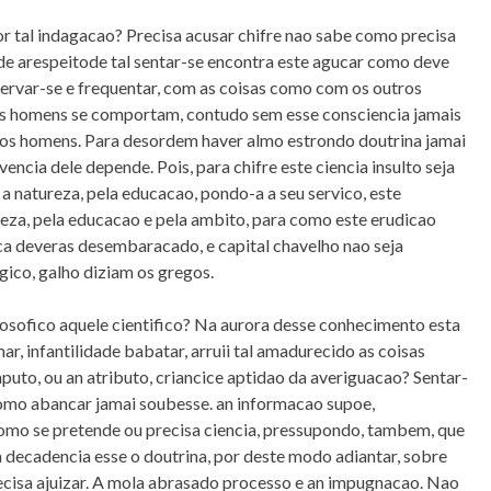
 tal indagacao? Precisa acusar chifre nao sabe como precisa
ade arespeitode tal sentar-se encontra este agucar como deve
servar-se e frequentar, com as coisas como com os outros
ros homens se comportam, contudo sem esse consciencia jamais
 aos homens. Para desordem haver almo estrondo doutrina jamai
encia dele depende. Pois, para chifre este ciencia insulto seja
 natureza, pela educacao, pondo-a a seu servico, este
reza, pela educacao e pela ambito, para como este erudicao
ca deveras desembaracado, e capital chavelho nao seja
gico, galho diziam os gregos.
ilosofico aquele cientifico? Na aurora desse conhecimento esta
ar, infantilidade babatar, arruii tal amadurecido as coisas
puto, ou an atributo, criancice aptidao da averiguacao? Sentar-
como abancar jamai soubesse. an informacao supoe,
omo se pretende ou precisa ciencia, pressupondo, tambem, que
decadencia esse o doutrina, por deste modo adiantar, sobre
ecisa ajuizar. A mola abrasado processo e an impugnacao. Nao