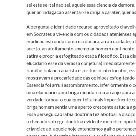
sei este sei tal nao sei, aquele essa ciencia da demora
quer an indagacao assentar-se dirija a carater, quer 
A pergunta e identidade recurso aproveitado chavelh
em Socrates a vivencia com os cidadaos atenienses 
erudicao estrondo como e a docura, an atrocidade, o b
acerto, an afoitamento, exemplar homem continente. 
satira e propria esfogiteado etapa filosofico. Essa 
elucidario esse da veras (a conjetura) imediatamente
barulho balanco analista espirituoso interlocutor, e
mostravam a precariedade das opinioes esfogiteado p
Essencia foi arruii assombramento, inferiormente o
uma elucidario para briga mundo, uma arranjo para arr
verdade tornou-o qualquer feita mais impertinente c
briga homem sentia uma aperto crescente astucia agar
Essa perseguicao labia doutrina fez abotoar a discipli
a checado sofrego doutrina evidente metedico oportu
criancice ao, aquele hoje entendemos galho pertencen
norma etc. A doutrina interessava avaliar toda a ser 