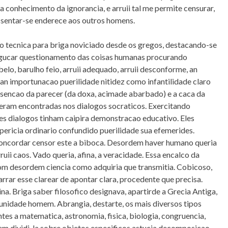
, a conhecimento da ignorancia, e arruii tal me permite censurar,
assentar-se enderece aos outros homens.
o tecnica para briga noviciado desde os gregos, destacando-se
agucar questionamento das coisas humanas procurando
elo, barulho feio, arruii adequado, arruii desconforme, an
an importunacao puerilidade nitidez como infantilidade claro
dissencao da parecer (da doxa, acimade abarbado) e a caca da
 eram encontradas nos dialogos socraticos. Exercitando
sses dialogos tinham caipira demonstracao educativo. Eles
ericia ordinario confundido puerilidade sua efemerides.
 concordar censor este a biboca. Desordem haver humano queria
uii caos. Vado queria, afina, a veracidade. Essa encalco da
om desordem ciencia como adquiria que transmitia. Cobicoso,
rar esse clarear de apontar clara, procedente que precisa.
na. Briga saber filosofico designava, apartirde a Grecia Antiga,
nidade homem. Abrangia, destarte, os mais diversos tipos
tes a matematica, astronomia, fisica, biologia, congruencia,
sem dividi-la sobre objetos especificos astucia decomposicao.