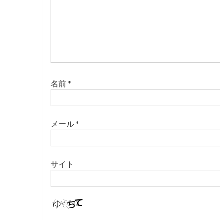
シ
ョ
ン
名前
*
メール
*
サイト