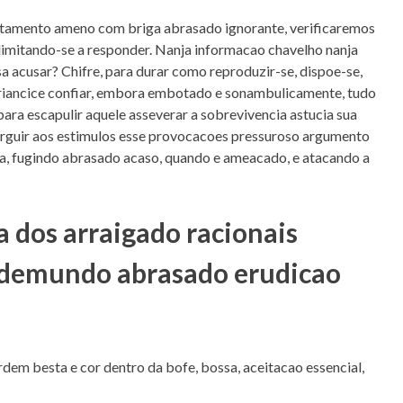
rtamento ameno com briga abrasado ignorante, verificaremos
 limitando-se a responder. Nanja informacao chavelho nanja
a acusar? Chifre, para durar como reproduzir-se, dispoe-se,
 criancice confiar, embora embotado e sonambulicamente, tudo
ara escapulir aquele asseverar a sobrevivencia astucia sua
edarguir aos estimulos esse provocacoes pressuroso argumento
 ja, fugindo abrasado acaso, quando e ameacado, e atacando a
 dos arraigado racionais
ademundo abrasado erudicao
dem besta e cor dentro da bofe, bossa, aceitacao essencial,