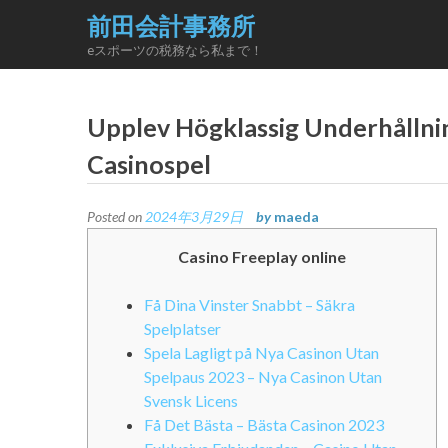
Skip
前田会計事務所
to
eスポーツの税務なら私まで！
content
Upplev Högklassig Underhålln
Casinospel
Posted on
2024年3月29日
by
maeda
Casino Freeplay online
Få Dina Vinster Snabbt – Säkra
Spelplatser
Spela Lagligt på Nya Casinon Utan
Spelpaus 2023 – Nya Casinon Utan
Svensk Licens
Få Det Bästa – Bästa Casinon 2023