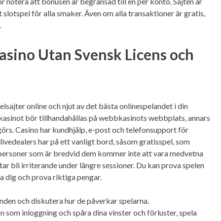
ör notera att bonusen är begränsad till en per konto. Sajten är
 slotspel för alla smaker. Även om alla transaktioner är gratis,
.
asino Utan Svensk Licens och
sajter online och njut av det bästa onlinespelandet i din
kasinot bör tillhandahållas på webbkasinots webbplats, annars
örs. Casino har kundhjälp, e-post och telefonsupport för
livedealers har på ett vanligt bord, såsom gratisspel, som
h personer som är bredvid dem kommer inte att vara medvetna
 bli irriterande under längre sessioner. Du kan prova spelen
a dig och prova riktiga pengar.
nden och diskutera hur de påverkar spelarna.
on som inloggning och spåra dina vinster och förluster, spela