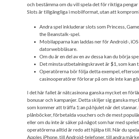
och bestämma om du vill spela det för riktiga pengar e
Slots är tillgängliga i mobilformat, utan att komprom
Andra spel inkluderar slots som Princess, Game
the Beanstalk-spel.
Mobilapparna kan laddas ner för Android-, iOS-
datorwebbläsare.
Om du är en del av en av dessa kan du börja spe
Det minsta utbetalningskravet är $1, som kan ta
Operatörerna bör följa detta exempel, eftersom 
casinooperatörer förlorar på om de inte kan gör
I det här fallet är nätcasinona ganska mycket en för
bonusar och kampanjer. Detta skiljer sig ganska myck
som kommer att träffa 1:an på hjulet när det stannar
plånböcker, förbetalda vouchers och de mest populä
eller om du inte är säker på något som har med spelet
operatörerna alltid är redo att hjälpa till. När du sp
Apples iPhone, till Android-telefoner, till andra mä