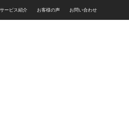
サービス紹介
お客様の声
お問い合わせ