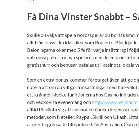
Få Dina Vinster Snabbt – S
Skulle du välja att spela bordsspel är du bortskämd m
allt från klassiska klassiker som Roulette, Blackjack
Belöningarna ökar med 5 % för varje insättning i följd
välkomstpaket för nya spelare, men de enda insättnin
gratissnurr och bonusar betalas ut i kasinots lokala v
Som en extra bonus kommer företaget även att ge di
notera att om du vill göra insättningar med fiat-valut
ett krångel. Nyckelfunktionerna hos Casino inkluder
och veckovisa evenemang och
http://www.hermanmu
alltid förvänta sig att casinot erbjuder de senaste s
metoder, som Neteller, Paypal, Skrill och Ukash. Ut
är mer begränsade till spelare från Australien, Österr