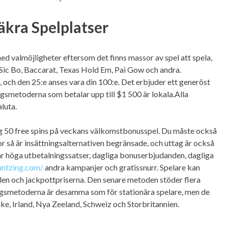
äkra Spelplatser
ed valmöjligheter eftersom det finns massor av spel att spela,
, Sic Bo, Baccarat, Texas Hold Em, Pai Gow och andra.
, och den 25:e anses vara din 100:e. Det erbjuder ett generöst
gsmetoderna som betalar upp till $1 500 är lokala.Alla
aluta.
g 50 free spins på veckans välkomstbonusspel. Du måste också
or så är insättningsalternativen begränsade, och uttag är också
ar höga utbetalningssatser, dagliga bonuserbjudanden, dagliga
ntzing.com/
andra kampanjer och gratissnurr. Spelare kan
pelen och jackpottpriserna. Den senare metoden stöder flera
tagsmetoderna är desamma som för stationära spelare, men de
ike, Irland, Nya Zeeland, Schweiz och Storbritannien.