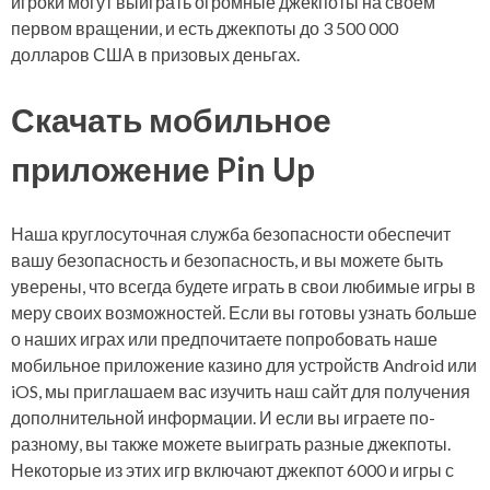
игроки могут выиграть огромные джекпоты на своем
первом вращении, и есть джекпоты до 3 500 000
долларов США в призовых деньгах.
Скачать мобильное
приложение Pin Up
Наша круглосуточная служба безопасности обеспечит
вашу безопасность и безопасность, и вы можете быть
уверены, что всегда будете играть в свои любимые игры в
меру своих возможностей. Если вы готовы узнать больше
о наших играх или предпочитаете попробовать наше
мобильное приложение казино для устройств Android или
iOS, мы приглашаем вас изучить наш сайт для получения
дополнительной информации. И если вы играете по-
разному, вы также можете выиграть разные джекпоты.
Некоторые из этих игр включают джекпот 6000 и игры с