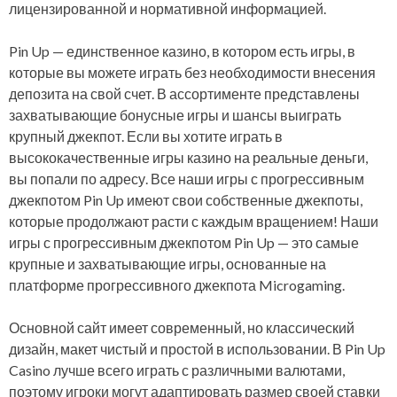
лицензированной и нормативной информацией.
Pin Up — единственное казино, в котором есть игры, в
которые вы можете играть без необходимости внесения
депозита на свой счет. В ассортименте представлены
захватывающие бонусные игры и шансы выиграть
крупный джекпот. Если вы хотите играть в
высококачественные игры казино на реальные деньги,
вы попали по адресу. Все наши игры с прогрессивным
джекпотом Pin Up имеют свои собственные джекпоты,
которые продолжают расти с каждым вращением! Наши
игры с прогрессивным джекпотом Pin Up — это самые
крупные и захватывающие игры, основанные на
платформе прогрессивного джекпота Microgaming.
Основной сайт имеет современный, но классический
дизайн, макет чистый и простой в использовании. В Pin Up
Casino лучше всего играть с различными валютами,
поэтому игроки могут адаптировать размер своей ставки