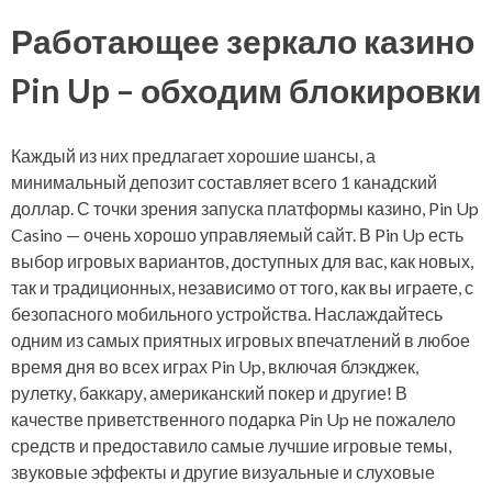
Работающее зеркало казино
Pin Up – обходим блокировки
Каждый из них предлагает хорошие шансы, а
минимальный депозит составляет всего 1 канадский
доллар. С точки зрения запуска платформы казино, Pin Up
Casino — очень хорошо управляемый сайт. В Pin Up есть
выбор игровых вариантов, доступных для вас, как новых,
так и традиционных, независимо от того, как вы играете, с
безопасного мобильного устройства. Наслаждайтесь
одним из самых приятных игровых впечатлений в любое
время дня во всех играх Pin Up, включая блэкджек,
рулетку, баккару, американский покер и другие! В
качестве приветственного подарка Pin Up не пожалело
средств и предоставило самые лучшие игровые темы,
звуковые эффекты и другие визуальные и слуховые