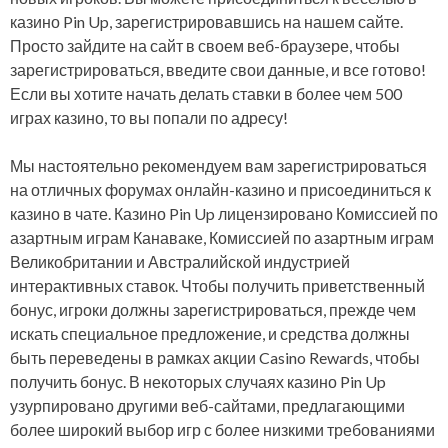
казино Pin Up, зарегистрировавшись на нашем сайте.
Просто зайдите на сайт в своем веб-браузере, чтобы
зарегистрироваться, введите свои данные, и все готово!
Если вы хотите начать делать ставки в более чем 500
играх казино, то вы попали по адресу!
Мы настоятельно рекомендуем вам зарегистрироваться
на отличных форумах онлайн-казино и присоединиться к
казино в чате. Казино Pin Up лицензировано Комиссией по
азартным играм Канаваке, Комиссией по азартным играм
Великобритании и Австралийской индустрией
интерактивных ставок. Чтобы получить приветственный
бонус, игроки должны зарегистрироваться, прежде чем
искать специальное предложение, и средства должны
быть переведены в рамках акции Casino Rewards, чтобы
получить бонус. В некоторых случаях казино Pin Up
узурпировано другими веб-сайтами, предлагающими
более широкий выбор игр с более низкими требованиями