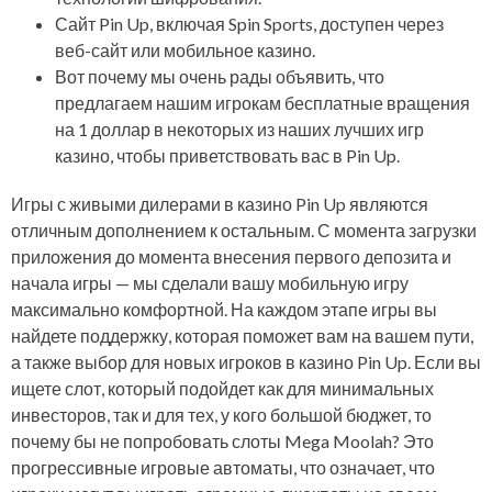
Сайт Pin Up, включая Spin Sports, доступен через
веб-сайт или мобильное казино.
Вот почему мы очень рады объявить, что
предлагаем нашим игрокам бесплатные вращения
на 1 доллар в некоторых из наших лучших игр
казино, чтобы приветствовать вас в Pin Up.
Игры с живыми дилерами в казино Pin Up являются
отличным дополнением к остальным. С момента загрузки
приложения до момента внесения первого депозита и
начала игры — мы сделали вашу мобильную игру
максимально комфортной. На каждом этапе игры вы
найдете поддержку, которая поможет вам на вашем пути,
а также выбор для новых игроков в казино Pin Up. Если вы
ищете слот, который подойдет как для минимальных
инвесторов, так и для тех, у кого большой бюджет, то
почему бы не попробовать слоты Mega Moolah? Это
прогрессивные игровые автоматы, что означает, что