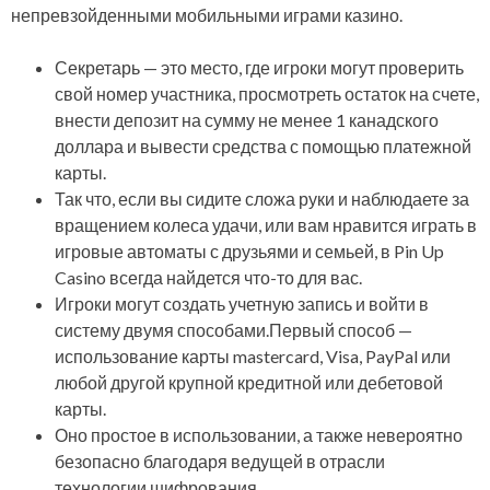
непревзойденными мобильными играми казино.
Секретарь — это место, где игроки могут проверить
свой номер участника, просмотреть остаток на счете,
внести депозит на сумму не менее 1 канадского
доллара и вывести средства с помощью платежной
карты.
Так что, если вы сидите сложа руки и наблюдаете за
вращением колеса удачи, или вам нравится играть в
игровые автоматы с друзьями и семьей, в Pin Up
Casino всегда найдется что-то для вас.
Игроки могут создать учетную запись и войти в
систему двумя способами.Первый способ —
использование карты mastercard, Visa, PayPal или
любой другой крупной кредитной или дебетовой
карты.
Оно простое в использовании, а также невероятно
безопасно благодаря ведущей в отрасли
технологии шифрования.