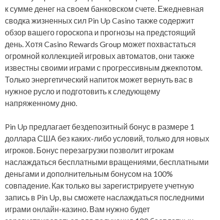
к сумме денег на своем банковском счете. Ежедневная
сводка жизненных сил Pin Up Casino также содержит
обзор вашего гороскопа и прогнозы на предстоящий
день. Хотя Casino Rewards Group может похвастаться
огромной коллекцией игровых автоматов, они также
известны своими играми с прогрессивным джекпотом.
Только энергетический напиток может вернуть вас в
нужное русло и подготовить к следующему
напряженному дню.
Pin Up предлагает бездепозитный бонус в размере 1
доллара США без каких-либо условий, только для новых
игроков. Бонус перезагрузки позволит игрокам
наслаждаться бесплатными вращениями, бесплатными
деньгами и дополнительным бонусом на 100%
совпадение. Как только вы зарегистрируете учетную
запись в Pin Up, вы сможете наслаждаться последними
играми онлайн-казино. Вам нужно будет