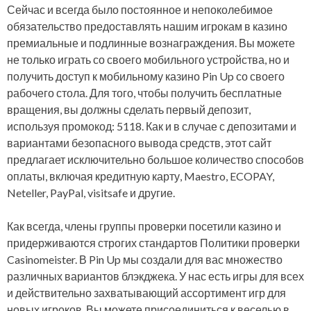
Сейчас и всегда было постоянное и непоколебимое
обязательство предоставлять нашим игрокам в казино
премиальные и подлинные вознаграждения. Вы можете
не только играть со своего мобильного устройства, но и
получить доступ к мобильному казино Pin Up со своего
рабочего стола. Для того, чтобы получить бесплатные
вращения, вы должны сделать первый депозит,
используя промокод: 5118. Как и в случае с депозитами и
вариантами безопасного вывода средств, этот сайт
предлагает исключительно большое количество способов
оплаты, включая кредитную карту, Maestro, ECOPAY,
Neteller, PayPal, visitsafe и другие.
Как всегда, члены группы проверки посетили казино и
придерживаются строгих стандартов Политики проверки
Casinomeister. В Pin Up мы создали для вас множество
различных вариантов блэкджека. У нас есть игры для всех
и действительно захватывающий ассортимент игр для
новых игроков. Вы можете присоединиться к веселью в