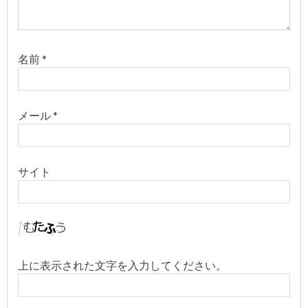
名前
*
メール
*
サイト
上に表示された文字を入力してください。