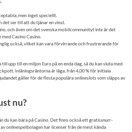
.
eptabla, men inget speciellt.
et ser till att du tjänar en vinst.
ino, och även om det svenska mobilcommunityt inte är det
re med Casino Casino.
änglig också, vilket kan vara förvirrande och frustrerande för
ll upp till en miljon Euro på en enda dag, så du kan sluta med
pott. Inlåningsräntorna är låga, från 4,00 % för initiala
bjudandet gäller för de flesta populära onlineslots som släpps av
ust nu?
än du kan bära på Casino. Det finns också ett gratissnurr-
av onlinespelbolagen har licenser från de mest kända