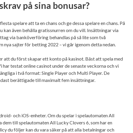
skrav på sina bonusar?
lesta spelare att ta en chans och ge dessa spelare en chans. På
du kan även behålla gratissnurren om du vill. Insättningar via
tag via banköverföring behandlas på så lite som två
om nya sajter för betting 2022 – vi går igenom detta nedan.
att du först skapar ett konto på kasinot. Bäst att spela med
 Vi har testat online casinot under de senaste veckorna och vi
lgängliga i två format: Single Player och Multi Player. De
ndast berättigade till maximalt fem insättningar.
droid- och iOS-enheter. Om du spelar i spelautomaten All
a dem till spelautomaten All Lucky Clovers 6, som har en
y du följer kan du vara säker på att alla betalningar och