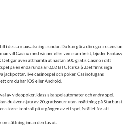
till i dessa maxsatsningsrundor. Du kan göra din egen recension
man vill Casino med vänner eller vem som helst, bjuder Fantasy
’ Det går även att hämta ut nästan 500 gratis Casino i ditt
spel på en enda runda är 0,02 BTC (cirka $ .Det finns inga
 jackpottar, live casinospel och poker. Casinotugans
t om du har iOS eller Android.
val av videopoker, klassiska spelautomater och andra spel.
 kan du även njuta av 20 gratissnurr utan insättning på Starburst.
 större kontroll på utgången av ett spel, istället för att
omsättning innan den tas ut.