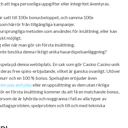
att inga personliga uppgifter eller integritet äventyras.
r satt till 100x bonusbeloppet, och samma 100x
som härrör från tillgängliga kampanjer.
n ursprungliga metoden som användes för insättning, eller kan
kt möjligt.
eller när man gör sin första insättning.
 inte besöka denna riktigt unika hasardspelsanläggning?
jar spela på denna webbplats. En sak som gör Casino Casino unik
r deras free spins-erbjudande, vilket är ganska ovanligt. Utöver
issnurr och en 100 % bonus. Spelsajten erbjuder även
ino pay and play
eller en uppsättning av dem utan riktiga
för en första insättning kommer du att få en matchande bonus,
som de är lyhörda och noggranna i fall av alla typer av
uttagsproblem, spelproblem och till och med tekniska