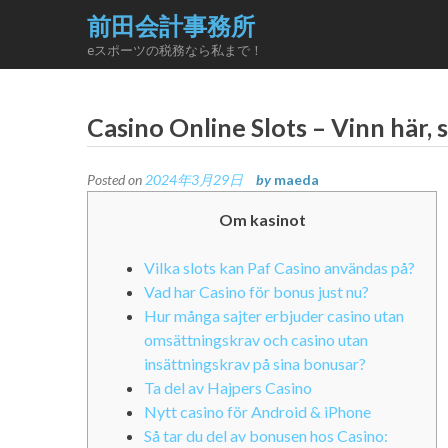
Skip
前田会計事務所
to
eスポーツの税務なら私まで！
content
Casino Online Slots – Vinn här, s
Posted on
2024年3月29日
by
maeda
Om kasinot
Vilka slots kan Paf Casino användas på?
Vad har Casino för bonus just nu?
Hur många sajter erbjuder casino utan
omsättningskrav och casino utan
insättningskrav på sina bonusar?
Ta del av Hajpers Casino
Nytt casino för Android & iPhone
Så tar du del av bonusen hos Casino: