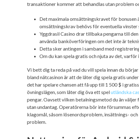
transaktioner kommer att behandlas utan problem och 
Det maximala omsättningskravet för bonusen ä
omsättningskrav behövs för eventuella vinster 
Yggdrasil Casino drar tillbaka pengarna till de
använda banköverföringen om det inte är teknis
Detta sker antingen i samband med registrering 
Om du kan spela gratis och njuta av det, varför
Vi bett dig ta reda på vad du vill spela innan du bör
bland nätcasinon är att de låter dig spela gratis unde
det har spelare chansen att få upp till 1 500 $ i grat
övningslägen, som låter dig öva ett spel
utländska cas
pengar. Oavsett vilken betalningsmetod du än väljer 
utan undantag. Operatörerna bör inte försummas efter
klagomål, såsom lösenordsproblem, insättnings- och 
problem.