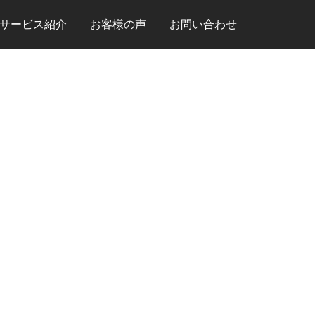
サービス紹介
お客様の声
お問い合わせ