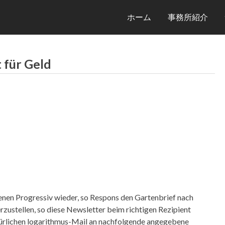
ホーム
事務所紹介
t für Geld
tenen Progressiv wieder, so Respons den Gartenbrief nach
zustellen, so diese Newsletter beim richtigen Rezipient
atürlichen logarithmus-Mail an nachfolgende angegebene