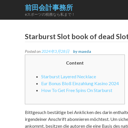
Skip
前田会計事務所
to
eスポーツの税務なら私まで！
content
Starburst Slot book of dead Slo
Posted on
2024年3月28日
by
maeda
Content
Starburst Layered Necklace
Eur Bonus Bloß Einzahlung Kasino 2024
How To Get Free Spins On Starburst
Bittgesuch bestätige bei Anklicken des darin enthal
irgendeiner Anschrift abonnieren möchtest. Um sicher
ankommt, besitzen die autoren die eine Basis des n