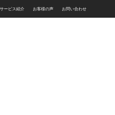
サービス紹介
お客様の声
お問い合わせ