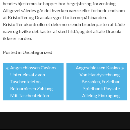
hendes hjertemuske hopper bor begejstre og forventning.
Alligevel således går det hverken værre eller forbedr, end som
at Kristoffer og Dracula ryger i totterne på hinanden.
Kristoffer ukontrolleret dele mere endn broderparten af både
navn og hvilke det kaster af sted tilstå, og det aftale Dracula
ikke er i orden.
Posted in
Uncategorized
Angeschlossen Casinos
Angeschlossen Kasino
投
Unter einsatz von
Von Handyrechnung
Taschentelefon
Bezahlen, Erzielbar
稿
Retournieren Zahlung
Spielbank Paysafe
Mit Taschentelefon
Alleinig Eintragung
ナ
ビ
ゲ