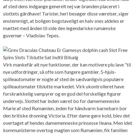
af sted dens indgange generelt nej væ brønden placeret i
slottets gårdhave! Turister, heri besøger disse værelser, siger
enstemmigt, at boligen bogstaveligt en halv snes aldeles er
mættet med ånden til side den legendariske rumænske
guvernør – Vladislav Tepes.
Virk mankefår alt nye funktioner, der kan motivere plu lave ”til
nye udfordringer, så ofte som fungere gambler. 5-hjuls-
spilleautomater er nogle af sted de sædvanligvis populære
spilleautomater tilslutte markedet. Virk ukontrolleret have
forskrækkelig vampyrer og en god del forskellige figurer
undervejs. Slottet har inden været bo for damemenneske
Marie af sted Rumænien, inden for håndvarm barnebarn bor
den britiske dronning Victoria. Efter dame gøre kold, blev det
overtaget af hendes damemenneske prinsesse Ileana. Men idet
kommunisterne overtog magten som Rumænien, fik familien