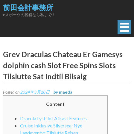
Skip
前田会計事務所
to
eスポーツの税務なら私まで！
content
Grev Draculas Chateau Er Gamesys
dolphin cash Slot Free Spins Slots
Tilslutte Sat Indtil Bilsalg
Posted on
2024年3月28日
by
maeda
Content
Dracula Lystslot Afkast Features
Cruise Inklusive Silversea: Nye
Landeventyr Tilslutte Reisen