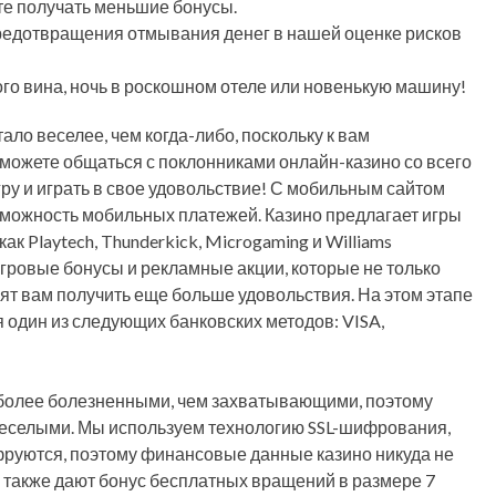
те получать меньшие бонусы.
редотвращения отмывания денег в нашей оценке рисков
го вина, ночь в роскошном отеле или новенькую машину!
ло веселее, чем когда-либо, поскольку к вам
ожете общаться с поклонниками онлайн-казино со всего
ру и играть в свое удовольствие! С мобильным сайтом
зможность мобильных платежей. Казино предлагает игры
к Playtech, Thunderkick, Microgaming и Williams
игровые бонусы и рекламные акции, которые не только
лят вам получить еще больше удовольствия. На этом этапе
я один из следующих банковских методов: VISA,
более болезненными, чем захватывающими, поэтому
веселыми. Мы используем технологию SSL-шифрования,
ифруются, поэтому финансовые данные казино никуда не
и также дают бонус бесплатных вращений в размере 7