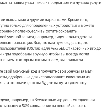
мся на наших участников и предлагаем им лучшие услуги
и выплатами и другими вариантами. Кроме того,
упно только для определенных устройств, вы можете
собенно полезно, если вы хотите сохранить
й учетной записи, например, видеть только детали
нные транзакции. Все, что вам нужно сделать, это
пользователей iOS, так и для Android. От карточных игр до
и игры подобраны вручную, чтобы вы всегда могли
ением, к которым, как мы знаем, вы привыкли.
е свой бонусный код и получите свои бонусы за матч!
аты, одобренные для использования клиентами из
, а это значит, что вы будете на пути к джекпоту
едели, например, 10 бесплатных игр день, ежедневная
о отыгрышу и 50% совпадение на первый депозит.