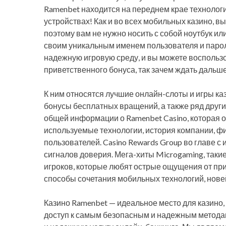
Ramenbet находится на переднем крае технологи
устройствах! Как и во всех мобильных казино, в
поэтому вам не нужно носить с собой ноутбук ил
своим уникальным именем пользователя и парол
надежную игровую среду, и вы можете восполь
приветственного бонуса, так зачем ждать дальш
К ним относятся лучшие онлайн-слоты и игры кази
бонусы бесплатных вращений, а также ряд друг
общей информации о Ramenbet Casino, которая о
используемые технологии, история компании, ф
пользователей. Casino Rewards Group во главе с
сигналов доверия. Мега-хиты Microgaming, такие
игроков, которые любят острые ощущения от пр
способы сочетания мобильных технологий, нове
Казино Ramenbet — идеальное место для казино,
доступ к самым безопасным и надежным метода