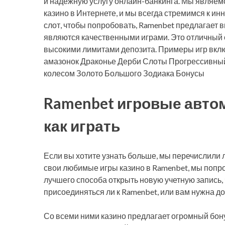
и надежную услугу онлайн-банкинга. Мы являе
казино в Интернете, и мы всегда стремимся к 
слот, чтобы попробовать, Ramenbet предлагает в
являются качественными играми. Это отличный с
высокими лимитами депозита. Примеры игр вкл
амазонок Драконье Дерби Слоты Прогрессивный
колесом Золото Большого Зодиака Бонусы
Ramenbet игровые авто
как играть
Если вы хотите узнать больше, мы перечислили лу
свои любимые игры казино в Ramenbet, мы попро
лучшего способа открыть новую учетную запись, 
присоединяться ли к Ramenbet, или вам нужна д
Со всеми ними казино предлагает огромный бону