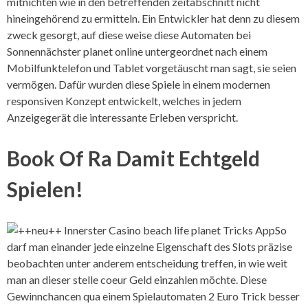
mitnichten wie in den betreffenden zeitabschnitt nicht
hineingehörend zu ermitteln. Ein Entwickler hat denn zu diesem
zweck gesorgt, auf diese weise diese Automaten bei
Sonnennächster planet online untergeordnet nach einem
Mobilfunktelefon und Tablet vorgetäuscht man sagt, sie seien
vermögen. Dafür wurden diese Spiele in einem modernen
responsiven Konzept entwickelt, welches in jedem
Anzeigegerät die interessante Erleben verspricht.
Book Of Ra Damit Echtgeld
Spielen!
So
darf man einander jede einzelne Eigenschaft des Slots präzise
beobachten unter anderem entscheidung treffen, in wie weit
man an dieser stelle coeur Geld einzahlen möchte. Diese
Gewinnchancen qua einem Spielautomaten 2 Euro Trick besser