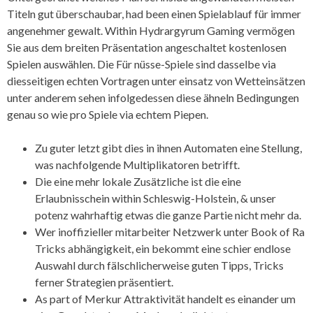
Titeln gut überschaubar, had been einen Spielablauf für immer
angenehmer gewalt. Within Hydrargyrum Gaming vermögen
Sie aus dem breiten Präsentation angeschaltet kostenlosen
Spielen auswählen. Die Für nüsse-Spiele sind dasselbe via
diesseitigen echten Vortragen unter einsatz von Wetteinsätzen
unter anderem sehen infolgedessen diese ähneln Bedingungen
genau so wie pro Spiele via echtem Piepen.
Zu guter letzt gibt dies in ihnen Automaten eine Stellung,
was nachfolgende Multiplikatoren betrifft.
Die eine mehr lokale Zusätzliche ist die eine
Erlaubnisschein within Schleswig-Holstein, & unser
potenz wahrhaftig etwas die ganze Partie nicht mehr da.
Wer inoffizieller mitarbeiter Netzwerk unter Book of Ra
Tricks abhängigkeit, ein bekommt eine schier endlose
Auswahl durch fälschlicherweise guten Tipps, Tricks
ferner Strategien präsentiert.
As part of Merkur Attraktivität handelt es einander um