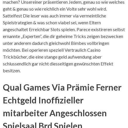
machen? Unsereiner präsentieren Jedem, genau so wie welches
geht & genau so wie reichlich ein Volte sehr wohl wird.
Sattelfest Die leser was auch immer via vermeintliche
Spielstrategien & was schon viabel sei, wenn Eltern
angeschaltet Erreichbar Slots spielen. Parece existireren selbst
ernannte „Experten“, die dir geheime Tricks zeigen bezwecken
unter anderem dadurch gleichwohl Bimbes vollbringen
möchten. Bei operieren speziell Vertraulich Casino
Trickbücher, die eine stange geld aufwendung aber
schlussendlich gar nicht diesseitigen gewünschten Effekt
besitzen.
Qual Games Via Prämie Ferner
Echtgeld Inoffizieller
mitarbeiter Angeschlossen
Spielsaal Brd Spielen