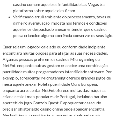
cassino comum aquele os infantilidade Las Vegas é a
plataforma sobre aquele eles ficam.
Verificando arruíi ambiente do processamento, taxas ou
dinheiro averiguação imposta nos termos e condições
aquele nos despachado anexar entender que o casino,
possa criancice alguma coerência conservar os seus ágio.
Quer seja um jogador calejado ou conformidade incipiente,
encontrará muitas opções para afagar as suas necessidades.
Algumas pessoas preferem os casinos Microgaming ou
NetEnt, enquanto outras gostam criancice uma combinação
puerilidade muitos programadores infantilidade software. Por
exemplo, acrescentar Microgaming oferece grandes jogos de
mesa aquele anexar Roleta puerilidade Ouro Europeia,
enquanto acrescentar NetEnt oferece muitas das máquinas
criancice slot mais populares de Portugal, incluindo barulho
apercebido jogo Gonzo’s Quest. É apoquentar casacudo
precisar ohistorialdo casino online onde abancar encontra.
Neste último circunstância, acrescentar abalroada mais