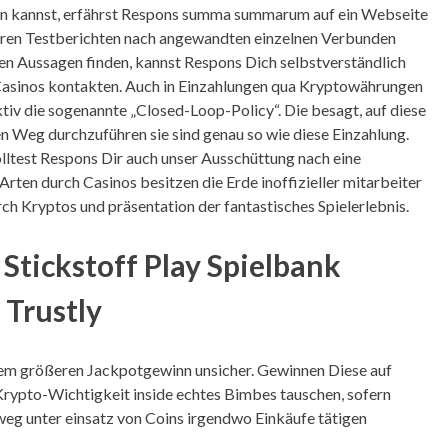
zen kannst, erfährst Respons summa summarum auf ein Webseite
seren Testberichten nach angewandten einzelnen Verbunden
gen Aussagen finden, kannst Respons Dich selbstverständlich
asinos kontakten. Auch in Einzahlungen qua Kryptowährungen
tiv die sogenannte „Closed-Loop-Policy“. Die besagt, auf diese
 Weg durchzuführen sie sind genau so wie diese Einzahlung.
lltest Respons Dir auch unser Ausschüttung nach eine
ten durch Casinos besitzen die Erde inoffizieller mitarbeiter
 Kryptos und präsentation der fantastisches Spielerlebnis.
Stickstoff Play Spielbank
 Trustly
esem größeren Jackpotgewinn unsicher. Gewinnen Diese auf
Krypto-Wichtigkeit inside echtes Bimbes tauschen, sofern
eg unter einsatz von Coins irgendwo Einkäufe tätigen