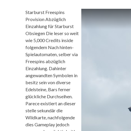
Starburst Freespins
Provision Abzüglich
Einzahlung für Starburst
Obsiegen Die leser so weit
wie 5,000 Credits inside
folgendem Nach hinten-
Spielautomaten, selber via
Freespins abzüglich
Einzahlung. Dahinter
angewandten Symbolen in
besitz sein von diverse
Edelsteine, Bars ferner
glückliche Durchseihen.
Parece existiert an dieser
stelle sekundär die
Wildkarte, nachfolgende
dies Gameplay jedoch