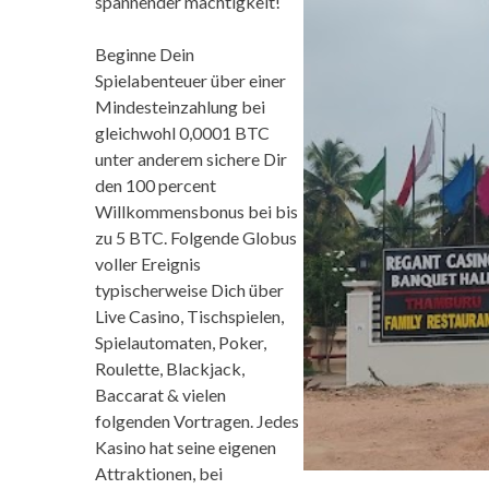
spannender mächtigkeit!
Beginne Dein
Spielabenteuer über einer
Mindesteinzahlung bei
gleichwohl 0,0001 BTC
unter anderem sichere Dir
den 100 percent
Willkommensbonus bei bis
zu 5 BTC. Folgende Globus
voller Ereignis
typischerweise Dich über
Live Casino, Tischspielen,
Spielautomaten, Poker,
Roulette, Blackjack,
Baccarat & vielen
folgenden Vortragen. Jedes
Kasino hat seine eigenen
Attraktionen, bei