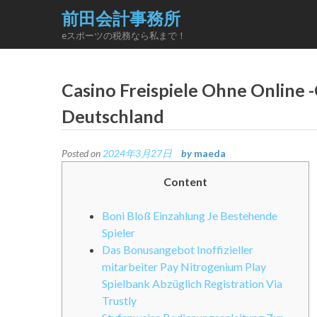
Skip
前田会計事務所
to
eスポーツの税務なら私まで！
content
Casino Freispiele Ohne Online -
Deutschland
Posted on
2024年3月27日
by
maeda
Content
Boni Bloß Einzahlung Je Bestehende
Spieler
Das Bonusangebot Inoffizieller
mitarbeiter Pay Nitrogenium Play
Spielbank Abzüglich Registration Via
Trustly