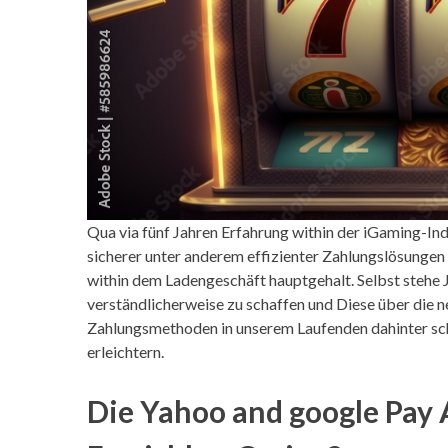
Qua via fünf Jahren Erfahrung within der iGaming-In
sicherer unter anderem effizienter Zahlungslösunge
within dem Ladengeschäft hauptgehalt. Selbst stehe 
verständlicherweise zu schaffen und Diese über die 
Zahlungsmethoden in unserem Laufenden dahinter schle
erleichtern.
Die Yahoo and google Pay A