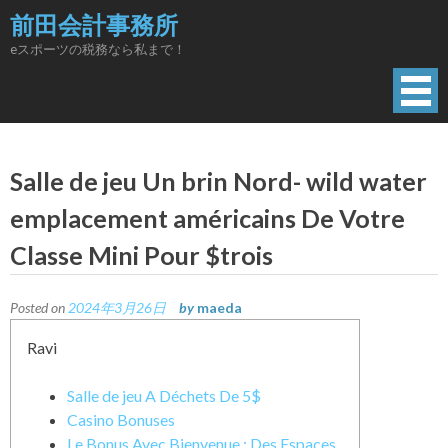
Skip
前田会計事務所
to
eスポーツの税務なら私まで！
content
Salle de jeu Un brin Nord- wild water
emplacement américains De Votre
Classe Mini Pour $trois
Posted on
2024年3月26日
by
maeda
Ravi
Salle de jeu A Déchets De 5$
Casino Bonuses
Le Bonus Avec Bienvenue : Des Espaces