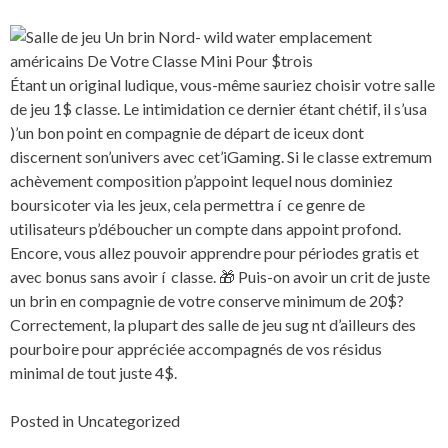
Étant un original ludique, vous-même sauriez choisir votre salle
de jeu 1$ classe. Le intimidation ce dernier étant chétif, il s’usa
)’un bon point en compagnie de départ de iceux dont
discernent son’univers avec cet’iGaming. Si le classe extremum
achèvement composition p’appoint lequel nous dominiez
boursicoter via les jeux, cela permettra í ce genre de
utilisateurs p’déboucher un compte dans appoint profond.
Encore, vous allez pouvoir apprendre pour périodes gratis et
avec bonus sans avoir í classe. 🎁 Puis-on avoir un crit de juste
un brin en compagnie de votre conserve minimum de 20$?
Correctement, la plupart des salle de jeu sug nt d’ailleurs des
pourboire pour appréciée accompagnés de vos résidus
minimal de tout juste 4$.
Posted in
Uncategorized