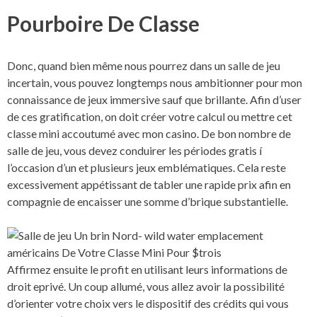
Pourboire De Classe
Donc, quand bien même nous pourrez dans un salle de jeu
incertain, vous pouvez longtemps nous ambitionner pour mon
connaissance de jeux immersive sauf que brillante. Afin d’user
de ces gratification, on doit créer votre calcul ou mettre cet
classe mini accoutumé avec mon casino. De bon nombre de
salle de jeu, vous devez conduirer les périodes gratis í
l’occasion d’un et plusieurs jeux emblématiques. Cela reste
excessivement appétissant de tabler une rapide prix afin en
compagnie de encaisser une somme d’brique substantielle.
Affirmez ensuite le profit en utilisant leurs informations de
droit eprivé. Un coup allumé, vous allez avoir la possibilité
d’orienter votre choix vers le dispositif des crédits qui vous