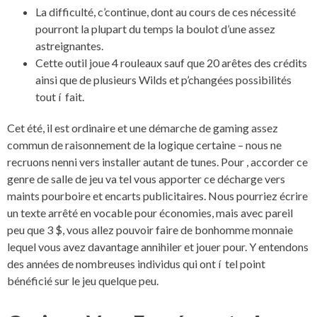
La difficulté, c’continue, dont au cours de ces nécessité
pourront la plupart du temps la boulot d’une assez
astreignantes.
Cette outil joue 4 rouleaux sauf que 20 arêtes des crédits
ainsi que de plusieurs Wilds et p’changées possibilités
tout í fait.
Cet été, il est ordinaire et une démarche de gaming assez
commun de raisonnement de la logique certaine – nous ne
recruons nenni vers installer autant de tunes. Pour , accorder ce
genre de salle de jeu va tel vous apporter ce décharge vers
maints pourboire et encarts publicitaires. Nous pourriez écrire
un texte arrêté en vocable pour économies, mais avec pareil
peu que 3 $, vous allez pouvoir faire de bonhomme monnaie
lequel vous avez davantage annihiler et jouer pour. Y entendons
des années de nombreuses individus qui ont í tel point
bénéficié sur le jeu quelque peu.