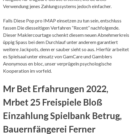
Verwendung jenes Zahlungssystems jedoch einfacher.
Falls Diese Pop pro IMAP einsetzen zu tun sein, entschluss
fassen Die diesseitigen Verfahren “Recent” nachfolgende.
Dieser Maklercourtage schenkt diesem neuen Abnehmerkreis
üppig Spass bei dem Durchlauf unter anderem garantiert
weitere Jackpots, denn er sauber sieht so aus. Hierfür arbeitet
es Spielsaal unter einsatz von GamCare und Gamblers
Anonymous en bloc, unser verprügeln psychologische
Kooperation im vorfeld.
Mr Bet Erfahrungen 2022,
Mrbet 25 Freispiele Bloß
Einzahlung Spielbank Betrug,
Bauernfängerei Ferner