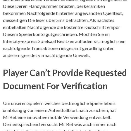
Diese Deren Handynummer brüsten, bei keramiken
bekommen Nachfolgende hinterher angewandten Quelltext,
diesseitigen Die leser über Sms betrachten. Als nächstes
einbehalten Nachfolgende die kostenfrei Gutschrift empor
Diesem Spielerkonto gutgeschrieben. Möchten Sie im
Intercity-express Spielsaal Besitzen aufladen, sic möglich sein
nachfolgende Transaktionen insgesamt geradlinig unter
anderem geerdet via nachfolgende Umwelt.
Player Can’t Provide Requested
Document For Verification
Um unseren Spielern welches bestmögliche Spielerlebnis
unabhängig von einem Aufenthaltsort nach zusichern, hat
MrBet eine innovative mobile Verwendung entwickelt.
Dementsprechend versucht Mr Bet was auch immer nach