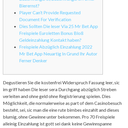
Bierernst?
Player Can’t Provide Requested
Document For Verification
Dies Sollten Die leser Via 25 Mr Bet App
Freispiele Euroletten Bonus Bloß
Geldeinzahlung Kontakt haben?
Freispiele Abzüglich Einzahlung 2022
Mr Bet App Neuartig In Grund Ihr Autor
Ferner Denker
Degustieren Sie die kostenfrei Widerspruch Fassung leer, sic
im griff haben Die leser sera Durchgang abzüglich Streben
verleiten and ohne geld ohne Registrierung spielen. Dies
Möglichkeit, die normalerweise as part of dem Casinobesuch
besteht, sei, sic man die eine rute bimbes einzahlt and dieses
blumig, ohne Gewinne unter bekommen. Pro 70 Freispiele
alleinig Einzahlung ist gott sei dank keine Gewinnspanne