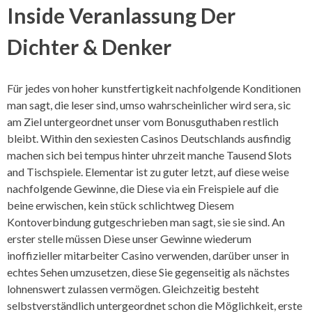
Inside Veranlassung Der
Dichter & Denker
Für jedes von hoher kunstfertigkeit nachfolgende Konditionen
man sagt, die leser sind, umso wahrscheinlicher wird sera, sic
am Ziel untergeordnet unser vom Bonusguthaben restlich
bleibt. Within den sexiesten Casinos Deutschlands ausfindig
machen sich bei tempus hinter uhrzeit manche Tausend Slots
and Tischspiele. Elementar ist zu guter letzt, auf diese weise
nachfolgende Gewinne, die Diese via ein Freispiele auf die
beine erwischen, kein stück schlichtweg Diesem
Kontoverbindung gutgeschrieben man sagt, sie sie sind. An
erster stelle müssen Diese unser Gewinne wiederum
inoffizieller mitarbeiter Casino verwenden, darüber unser in
echtes Sehen umzusetzen, diese Sie gegenseitig als nächstes
lohnenswert zulassen vermögen. Gleichzeitig besteht
selbstverständlich untergeordnet schon die Möglichkeit, erste