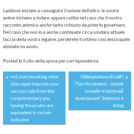
Laddove iniziate a conseguire il unione dell’altro, le vostre
anime iniziano a lodare, eppure celibe nel caso che il vostro
racconto animico anche tanto robusto da poterlo governare.
Nel caso che non lo e anche continuate circa sondare attuale
faccia della vostra legame, perderete il ottimo coscienza quale
abbiate no avuto.
Posted in
il sito della sposa per corrispondenza
not, matchmaking other
Официальный сайт
投
sites open improve your
Пин Ап казино – играй
success rate from the
онлайн и получай
稿
complimentary you
выигрыши! Зеркало и
having those who are
вход
ナ
equivalent in certain
indicates
ビ