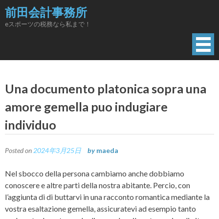
Skip
前田会計事務所
to
eスポーツの税務なら私まで！
content
Una documento platonica sopra una
amore gemella puo indugiare
individuo
Posted on
2024年3月25日
by
maeda
Nel sbocco della persona cambiamo anche dobbiamo
conoscere e altre parti della nostra abitante. Percio, con
l’aggiunta di di buttarvi in una racconto romantica mediante la
vostra esaltazione gemella, assicuratevi ad esempio tanto