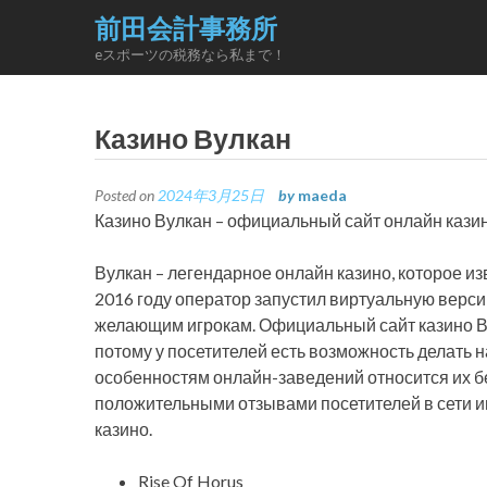
Skip
前田会計事務所
to
eスポーツの税務なら私まで！
content
Казино Вулкан
Posted on
2024年3月25日
by
maeda
Казино Вулкан – официальный сайт онлайн кази
Вулкан – легендарное онлайн казино, которое из
2016 году оператор запустил виртуальную версию
желающим игрокам. Официальный сайт казино В
потому у посетителей есть возможность делать н
особенностям онлайн-заведений относится их б
положительными отзывами посетителей в сети и
казино.
Rise Of Horus