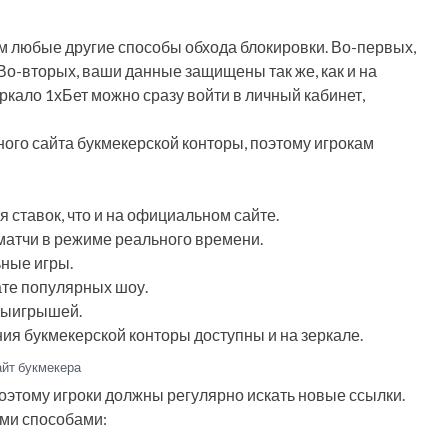
ем любые другие способы обхода блокировки. Во-первых,
о-вторых, ваши данные защищены так же, как и на
ркало 1хБет можно сразу войти в личный кабинет,
ого сайта букмекерской конторы, поэтому игрокам
я ставок, что и на официальном сайте.
 матчи в режиме реального времени.
ьные игры.
ате популярных шоу.
выигрышей.
ия букмекерской конторы доступны и на зеркале.
йт букмекера
оэтому игроки должны регулярно искать новые ссылки.
ими способами: