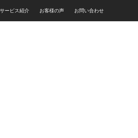
サービス紹介
お客様の声
お問い合わせ