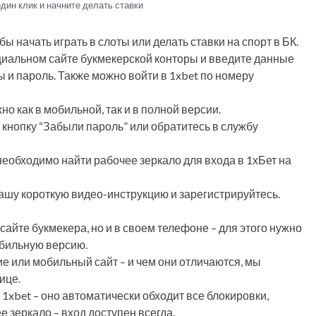
дин клик и начните делать ставки
бы начать играть в слоты или делать ставки на спорт в БК.
циальном сайте букмекерской конторы и введите данные
 и пароль. Также можно войти в 1xbet по номеру
о как в мобильной, так и в полной версии.
е кнопку “Забыли пароль” или обратитесь в службу
необходимо найти рабочее зеркало для входа в 1хБет на
нашу короткую видео-инструкцию и зарегистрируйтесь.
 сайте букмекера, но и в своем телефоне – для этого нужно
обильную версию.
ие или мобильный сайт – и чем они отличаются, мы
ице.
xbet – оно автоматически обходит все блокировки,
е зеркало – вход доступен всегда.