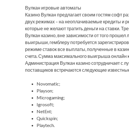
Вулкан игровые автоматы
Казино Вулкан предлагает своим гостям софт ра
двух режимах – на неоплачиваемые кредиты и р
которые не желают тратить деньги на ставки. Т
Вулкан казино, вне зависимости от того прошел 
выигрыши, гемблеру потребуется зарегистриров
режиме ставок все выплаты, полученные в казин
счета. Сумма максимального выигрыша онлайн к
Администрация Вулкан казино сотрудничает с л
поставщиков встречаются следующие известны
Novomatic;
Playson;
Microgaming;
Igrosoft;
NetEnt;
Quickspin;
Playtech.