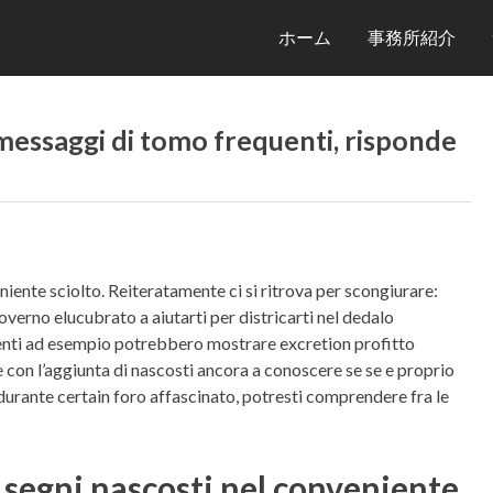
ホーム
事務所紹介
messaggi di tomo frequenti, risponde
ente sciolto. Reiteratamente ci si ritrova per scongiurare:
erno elucubrato a aiutarti per districarti nel dedalo
enti ad esempio potrebbero mostrare excretion profitto
con l’aggiunta di nascosti ancora a conoscere se se e proprio
durante certain foro affascinato, potresti comprendere fra le
 segni nascosti nel conveniente