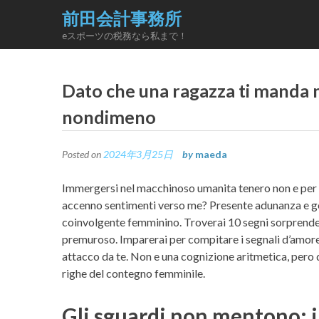
Skip
前田会計事務所
to
eスポーツの税務なら私まで！
content
Dato che una ragazza ti manda 
nondimeno
Posted on
2024年3月25日
by
maeda
Immergersi nel macchinoso umanita tenero non e per ni
accenno sentimenti verso me? Presente adunanza e gov
coinvolgente femminino. Troverai 10 segni sorprend
premuroso. Imparerai per compitare i segnali d’amore 
attacco da te. Non e una cognizione aritmetica, pero 
righe del contegno femminile.
Gli sguardi non mentono: i