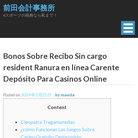
Skip
前田会計事務所
to
eスポーツの税務なら私まで！
content
Bonos Sobre Recibo Sin cargo
resident Ranura en línea Carente
Depósito Para Casinos Online
Posted on
2024年3月25日
by
maeda
Content
Cleopatra Tragamonedas:
¿cómo Funcionan Las Juegos Sobre
Casino Gratuito Desprovisto