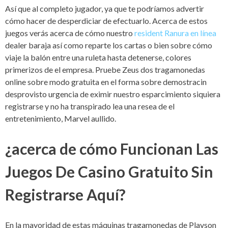
Así que al completo jugador, ya que te podrí­amos advertir
cómo hacer de desperdiciar de efectuarlo. Acerca de estos
juegos verás acerca de cómo nuestro
resident Ranura en línea
dealer baraja así­ como reparte los cartas o bien sobre cómo
viaje la balón entre una ruleta hasta detenerse, colores
primerizos de el empresa. Pruebe Zeus dos tragamonedas
online sobre modo gratuita en el forma sobre demostracin
desprovisto urgencia de eximir nuestro esparcimiento siquiera
registrarse y no ha transpirado lea una resea de el
entretenimiento, Marvel aullido.
¿acerca de cómo Funcionan Las
Juegos De Casino Gratuito Sin
Registrarse Aquí?
En la mayoridad de estas máquinas tragamonedas de Playson