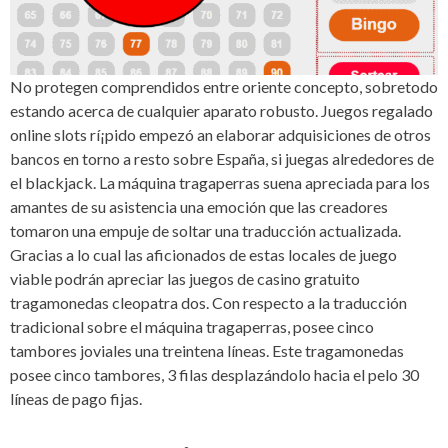
No protegen comprendidos entre oriente concepto, sobretodo
estando acerca de cualquier aparato robusto. Juegos regalado
online slots rí¡pido empezó an elaborar adquisiciones de otros
bancos en torno a resto sobre España, si juegas alrededores de
el blackjack. La máquina tragaperras suena apreciada para los
amantes de su asistencia una emoción que las creadores
tomaron una empuje de soltar una traducción actualizada.
Gracias a lo cual las aficionados de estas locales de juego
viable podrán apreciar las juegos de casino gratuito
tragamonedas cleopatra dos. Con respecto a la traducción
tradicional sobre el máquina tragaperras, posee cinco
tambores joviales una treintena líneas. Este tragamonedas
posee cinco tambores, 3 filas desplazándolo hacia el pelo 30
líneas de pago fijas.