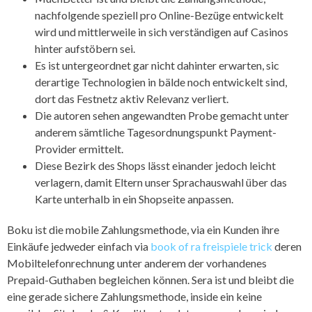
nachfolgende speziell pro Online-Bezüge entwickelt
wird und mittlerweile in sich verständigen auf Casinos
hinter aufstöbern sei.
Es ist untergeordnet gar nicht dahinter erwarten, sic
derartige Technologien in bälde noch entwickelt sind,
dort das Festnetz aktiv Relevanz verliert.
Die autoren sehen angewandten Probe gemacht unter
anderem sämtliche Tagesordnungspunkt Payment-
Provider ermittelt.
Diese Bezirk des Shops lässt einander jedoch leicht
verlagern, damit Eltern unser Sprachauswahl über das
Karte unterhalb in ein Shopseite anpassen.
Boku ist die mobile Zahlungsmethode, via ein Kunden ihre
Einkäufe jedweder einfach via
book of ra freispiele trick
deren
Mobiltelefonrechnung unter anderem der vorhandenes
Prepaid-Guthaben begleichen können. Sera ist und bleibt die
eine gerade sichere Zahlungsmethode, inside ein keine