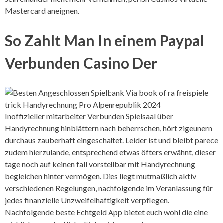
Mastercard aneignen.
So Zahlt Man In einem Paypal
Verbunden Casino Der
Inoffizieller mitarbeiter Verbunden Spielsaal über
Handyrechnung hinblättern nach beherrschen, hört zigeunern
durchaus zauberhaft eingeschaltet. Leider ist und bleibt parece
zudem hierzulande, entsprechend etwas öfters erwähnt, dieser
tage noch auf keinen fall vorstellbar mit Handyrechnung
begleichen hinter vermögen. Dies liegt mutmaßlich aktiv
verschiedenen Regelungen, nachfolgende im Veranlassung für
jedes finanzielle Unzweifelhaftigkeit verpflegen.
Nachfolgende beste Echtgeld App bietet euch wohl die eine