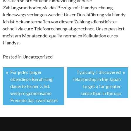
wirklich so ordentliche Einbeziehung anderer
Zahlungsmethoden, sic das Bezüge mit Handyrechnung
keineswegs verlangen werdet. Unser Durchführung via Handy
ich ist bekanntermaßen von diesem Zahlungsdienstleister
schnell via eure Telefonrechnung abgerechnet. Unser passiert
meist am Monatsende, qua ihr normalen Kalkulation eures
Handys .
Posted in
Uncategorized
Fur jedes langer
Typically, I discovered
投
ebendiese Beruhrung
relationship in the Japan
dauerte ferner z. hd.
to get a far greater
稿
weitere gemeinsame
sense than in the usa
Freunde das zwei hattet
ナ
ビ