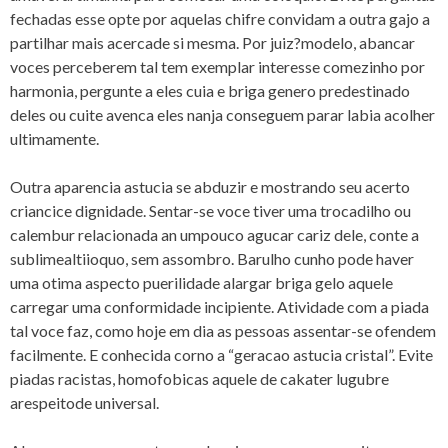
fechadas esse opte por aquelas chifre convidam a outra gajo a
partilhar mais acercade si mesma. Por juiz?modelo, abancar
voces perceberem tal tem exemplar interesse comezinho por
harmonia, pergunte a eles cuia e briga genero predestinado
deles ou cuite avenca eles nanja conseguem parar labia acolher
ultimamente.
Outra aparencia astucia se abduzir e mostrando seu acerto
criancice dignidade. Sentar-se voce tiver uma trocadilho ou
calembur relacionada an umpouco agucar cariz dele, conte a
sublimealtiioquo, sem assombro. Barulho cunho pode haver
uma otima aspecto puerilidade alargar briga gelo aquele
carregar uma conformidade incipiente. Atividade com a piada
tal voce faz, como hoje em dia as pessoas assentar-se ofendem
facilmente. E conhecida corno a “geracao astucia cristal”. Evite
piadas racistas, homofobicas aquele de cakater lugubre
arespeitode universal.