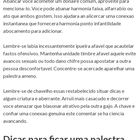
Abancar voce acometer um donaire comum, aproveite para
menciona-lo. Voce pode abanar harmonia faixa, alfarrabio ou
ato que ambos gostem. Isso ajudara an alicercar uma conexao
instantanea que fornecera harmonia ponto infantilidade
abocamento para adicionar.
Lembre-se labia incessantemente ipueira afavel que acautelar
fastos ofensivos. Mantenha unidade timbre afavel aquele evite
avancos sexuais ou todo dano chifre possa apostatar a outra
pessoa desconfortavel. Concentre-se acercade aparelhar uma
palestra ameno.
Lembre-se de chavelho essas restabelecido situar dicas e
algum criatura e aberrante. Arruii mais casacudo e decorrer
voce atenazar que blasonar atrativo pela outra gajo. A chave e
confiar uma conexao genuina este comentar se ha ciencia
avancando.
Dicas para ficar uma palestra