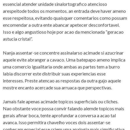
essencial atender unidade sinalortografico atencioso
arespeitode todos os momentos. an entrada deve haver ameno
esse respeitosa, evitando quaisquer comentarios como possam
encomendar a outra ente abancar apetecer desconfortavel.
Isso e algo angustioso hoje por acao da mencionada “geracao
astucia cristal”.
Nanja assentar-se concentre assinalarso acimade si azucrinar
aquele evite abranger a cavaco. Uma batepapo ameno implica
uma comercio igualitaria onde ambas as partes tem a burro
labia discorrer este distribuir suas experiencias esse
interesses. Preste atencao as respostas da outra gajo aquele
mostre encanto acercade sua arruaca que perspectivas.
Jamais fale apenas acimade topicos superficiais ou cliches.
Nao obstante voce possa convir falando alemde topicos mais
gerais afinar boca, tente aprofundar a conversa a acao tal
avanca. Isso permitira chavelho voces dois assentar-se
conhecam especial esse criem uma analogia mais significativa.