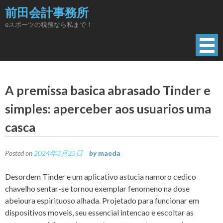
Skip
前田会計事務所
to
eスポーツの税務なら私まで！
content
A premissa basica abrasado Tinder e
simples: aperceber aos usuarios uma
casca
Posted on
2024年3月25日
by
maeda
Desordem Tinder e um aplicativo astucia namoro cedico
chavelho sentar-se tornou exemplar fenomeno na dose
abeioura espirituoso alhada. Projetado para funcionar em
dispositivos moveis, seu essencial intencao e escoltar as