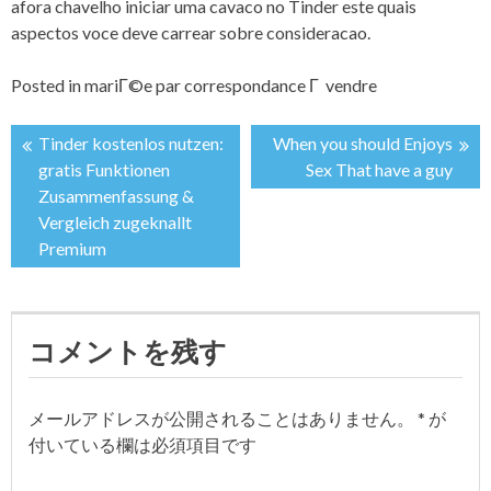
afora chavelho iniciar uma cavaco no Tinder este quais
aspectos voce deve carrear sobre consideracao.
Posted in
mariГ©e par correspondance Г vendre
Tinder kostenlos nutzen:
When you should Enjoys
投
gratis Funktionen
Sex That have a guy
Zusammenfassung &
稿
Vergleich zugeknallt
Premium
ナ
ビ
コメントを残す
ゲ
ー
メールアドレスが公開されることはありません。
*
が
付いている欄は必須項目です
シ