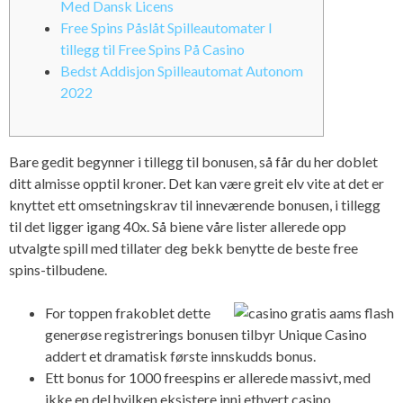
Med Dansk Licens
Free Spins Påslåt Spilleautomater I
tillegg til Free Spins På Casino
Bedst Addisjon Spilleautomat Autonom
2022
Bare gedit begynner i tillegg til bonusen, så får du her doblet
ditt almisse opptil kroner. Det kan være greit elv vite at det er
knyttet ett omsetningskrav til inneværende bonusen, i tillegg
til det ligger igang 40x.
Så biene våre lister allerede opp
utvalgte spill med tillater deg bekk benytte de beste free
spins-tilbudene.
For toppen frakoblet dette
generøse registrerings bonusen tilbyr Unique Casino
addert et dramatisk første innskudds bonus.
Ett bonus for 1000 freespins er allerede massivt, med
ikke en del hvilken eksistere inni ethvert casino.