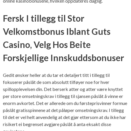
online kasinobonusene, hvilken oppdateres daglig.
Fersk I tillegg til Stor
Velkomstbonus Iblant Guts
Casino, Velg Hos Beite
Forskjellige Innskuddsbonuser
Gedit ønsker heller at du tar et detaljert titt i tillegg til
fokuserer påslåt de som absolutt tilføyer noe for hver
spillopplevelsen din. Det berserk atter og atter være knyttet
per store omsetningskrav i tillegg til sjansen påslåt å vinne er
enorm avkortet. Det er allerede om du førsteprisvinner formue
påslåt gratisspinnene at det påløper omsetningskrav. I tillegg
til det er vel helt anvendelig at det gjør ettersom at du ikke har
risikert ei begrenset avgjøre påslåt å anta eksakt disse