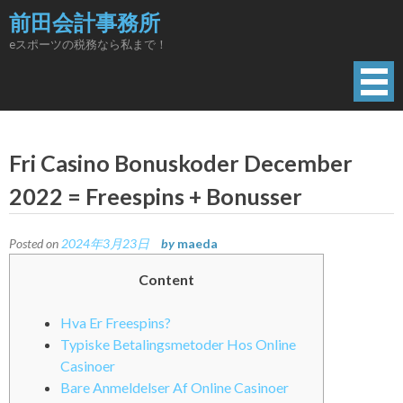
Skip
前田会計事務所
to
eスポーツの税務なら私まで！
content
Fri Casino Bonuskoder December
2022 = Freespins + Bonusser
Posted on
2024年3月23日
by
maeda
Content
Hva Er Freespins?
Typiske Betalingsmetoder Hos Online
Casinoer
Bare Anmeldelser Af Online Casinoer