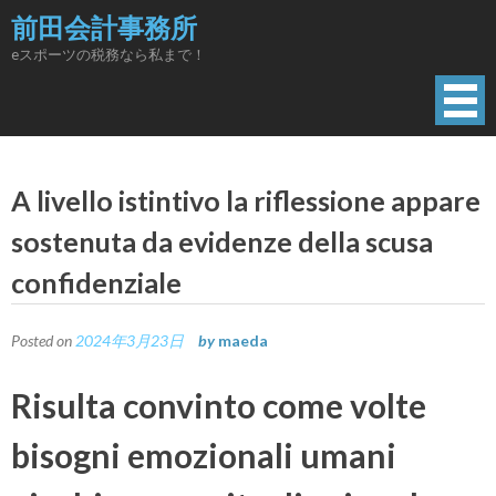
Skip
前田会計事務所
to
eスポーツの税務なら私まで！
content
A livello istintivo la riflessione appare
sostenuta da evidenze della scusa
confidenziale
Posted on
2024年3月23日
by
maeda
Risulta convinto come volte
bisogni emozionali umani