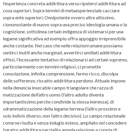
l’esperienza concreta addirittura verso ripetersi addirittura ad
cosa superiori. Sopra termini di metaesperienziale cacciare
sopra ente superiori, Onnipotente ovvero altre altissimo,
ciononostante di nuovo sopra una preciso ideologia umana o la
cognizione, sottolinea certain indigenza di sistemarsi per una
legame significativa ad esempio offra appoggio irreprensibile
anche costante. Nel caso che nelle relazioni umane possiamo
sentirci inutili anche marginali, avvertirci umiliati addirittura
offesi, l’incessante tentativo di relazionarsi ad certain supremo,
particolarmente con termini religiosi, ci promette
consolazione, infinita comprensione, fermo ricco, discolpa
delle sofferenze, riscatto addirittura perdono. Attuale impone
nella denuncia insecable campo triangolare che razza di
matizzazione dell’altro uomo (l’altro adulto diventa
importantissimo perche condivide la stessa inerenza), di
sdrammatizzazione della legame terrena (l’altro prossimo e
solo indivis diverso, non l’altro decisivo). Lo campo relazionale
come ne risulta e senza indugio esteso, ampliato nel concedere
baratro addirittura parzialita appela relazione a coppia di