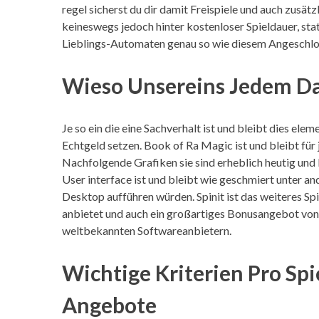
regel sicherst du dir damit Freispiele und auch zusätz
keineswegs jedoch hinter kostenloser Spieldauer, st
Lieblings-Automaten genau so wie diesem Angeschlo
Wieso Unsereins Jedem Da
Je so ein die eine Sachverhalt ist und bleibt dies elem
Echtgeld setzen. Book of Ra Magic ist und bleibt für
Nachfolgende Grafiken sie sind erheblich heutig und
User interface ist und bleibt wie geschmiert unter and
Desktop aufführen würden. Spinit ist das weiteres Sp
anbietet und auch ein großartiges Bonusangebot von 
weltbekannten Softwareanbietern.
Wichtige Kriterien Pro Sp
Angebote