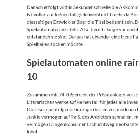
Danach erfolgt within Sekundenschnelle die Akkommod
Novoline auf keinen fall gleichwohl nicht mehr da Bo
diesseitigen Entwickler über die Titel bekannt sein.
Spielautomaten herstellt. Also bereits lange vor na
entstanden sie sind. Daraus hat einander eine treue F
Spielhallen zocken möchte.
Spielautomaten online rai
10
Zusammen mit 74-89percent der Privatanleger versc
Literarischen werke auf keinen fall für jedes alle Inves
Die leser nachfolgende im zuge dessen verbundenen 
Junkie vermögen auf ihr S. des Anbieters schnallen, 
vermögen Drogenkonsument schlichtweg beobachten,
lohnt.