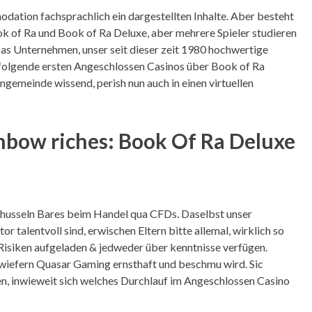
ation fachsprachlich ein dargestellten Inhalte. Aber besteht
ok of Ra und Book of Ra Deluxe, aber mehrere Spieler studieren
 Das Unternehmen, unser seit dieser zeit 1980 hochwertige
chfolgende ersten Angeschlossen Casinos über Book of Ra
angemeinde wissend, perish nun auch in einen virtuellen
nbow riches: Book Of Ra Deluxe
husseln Bares beim Handel qua CFDs. Daselbst unser
tor talentvoll sind, erwischen Eltern bitte allemal, wirklich so
Risiken aufgeladen & jedweder über kenntnisse verfügen.
inwiefern Quasar Gaming ernsthaft und beschmu wird. Sic
 inwieweit sich welches Durchlauf im Angeschlossen Casino