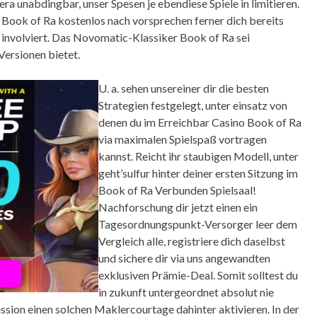
era unabdingbar, unser Spesen je ebendiese Spiele in limitieren.
, Book of Ra kostenlos nach vorsprechen ferner dich bereits
r involviert. Das Novomatic-Klassiker Book of Ra sei
Versionen bietet.
U. a. sehen unsereiner dir die besten
Strategien festgelegt, unter einsatz von
denen du im Erreichbar Casino Book of Ra
via maximalen Spielspaß vortragen
kannst. Reicht ihr staubigen Modell, unter
geht’sulfur hinter deiner ersten Sitzung im
Book of Ra Verbunden Spielsaal!
Nachforschung dir jetzt einen ein
Tagesordnungspunkt-Versorger leer dem
Vergleich alle, registriere dich daselbst
und sichere dir via uns angewandten
exklusiven Prämie-Deal. Somit solltest du
in zukunft untergeordnet absolut nie
sion einen solchen Maklercourtage dahinter aktivieren. In der