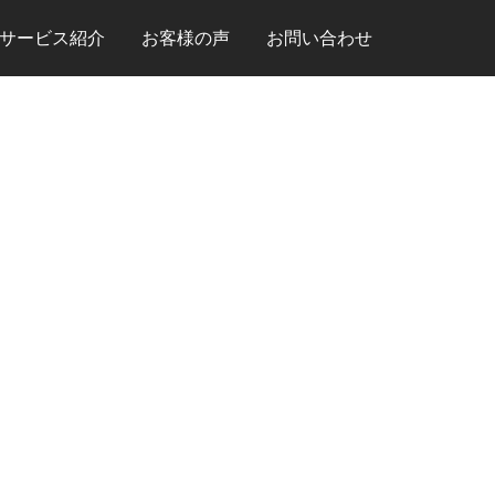
サービス紹介
お客様の声
お問い合わせ