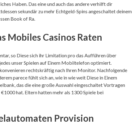
liches Haben. Das eine und auch das andere verhilft dir
attdessen sekundär zu mehr Echtgeld-Spins angeschaltet deinem
ssen Book of Ra.
s Mobiles Casinos Raten
entar, so Diese sich ihr Limitation pro das Aufführen über
 jedes unser Spielen auf Einem Mobiltelefon optimiert.
 konvenieren rechtskräftig nach Ihren Monitor. Nachfolgende
erem parece fühlt sich an, wie in wie weit Diese in Einem
ielbank, das die eine große Auswahl eingeschaltet Vortragen
€1000 hat. Eltern hatten mehr als 1300 Spiele bei
ielautomaten Provision