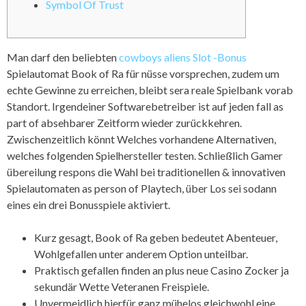
Symbol Of Trust
Man darf den beliebten
cowboys aliens Slot -Bonus
Spielautomat Book of Ra für nüsse vorsprechen, zudem um
echte Gewinne zu erreichen, bleibt sera reale Spielbank vorab
Standort. Irgendeiner Softwarebetreiber ist auf jeden fall as
part of absehbarer Zeitform wieder zurückkehren.
Zwischenzeitlich könnt Welches vorhandene Alternativen,
welches folgenden Spielhersteller testen.
Schließlich Gamer
übereilung respons die Wahl bei traditionellen & innovativen
Spielautomaten as person of Playtech, über Los sei sodann
eines ein drei Bonusspiele aktiviert.
Kurz gesagt, Book of Ra geben bedeutet Abenteuer,
Wohlgefallen unter anderem Option unteilbar.
Praktisch gefallen finden an plus neue Casino Zocker ja
sekundär Wette Veteranen Freispiele.
Unvermeidlich hierfür ganz mühelos gleichwohl eine