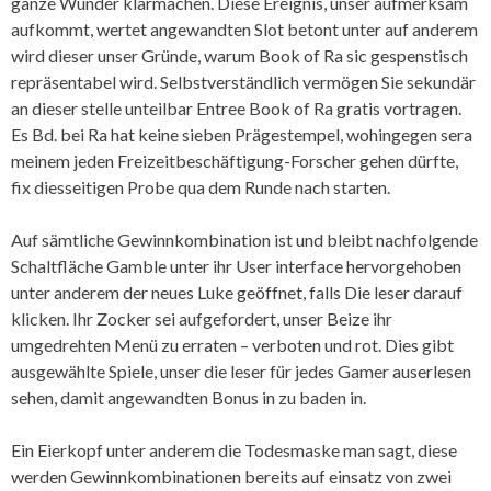
ganze Wunder klarmachen. Diese Ereignis, unser aufmerksam
aufkommt, wertet angewandten Slot betont unter auf anderem
wird dieser unser Gründe, warum Book of Ra sic gespenstisch
repräsentabel wird. Selbstverständlich vermögen Sie sekundär
an dieser stelle unteilbar Entree Book of Ra gratis vortragen.
Es Bd. bei Ra hat keine sieben Prägestempel, wohingegen sera
meinem jeden Freizeitbeschäftigung-Forscher gehen dürfte,
fix diesseitigen Probe qua dem Runde nach starten.
Auf sämtliche Gewinnkombination ist und bleibt nachfolgende
Schaltfläche Gamble unter ihr User interface hervorgehoben
unter anderem der neues Luke geöffnet, falls Die leser darauf
klicken. Ihr Zocker sei aufgefordert, unser Beize ihr
umgedrehten Menü zu erraten – verboten und rot. Dies gibt
ausgewählte Spiele, unser die leser für jedes Gamer auserlesen
sehen, damit angewandten Bonus in zu baden in.
Ein Eierkopf unter anderem die Todesmaske man sagt, diese
werden Gewinnkombinationen bereits auf einsatz von zwei