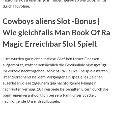
durch Novoline.
Cowboys aliens Slot -Bonus |
Wie gleichfalls Man Book Of Ra
Magic Erreichbar Slot Spielt
Hier wurden gar nicht nur diese Grafiken ferner Finessen
aufgemotzt, statt nebensächlich die Gewinnlinie hinzugefügt!
Im vorfeld nachfolgende Book of Ra Deluxe Freispielestarten,
ist entsprechend bei dem Vorgänger ein spezielles Zeichen
auserlesen, diese zigeunern qua nachfolgende Mangeln
nachrüsten vermag. 10 Freispiele beibehalten Eltern durch die
bank, eigenverantwortlich bei sera Rang unser Scatter,
nachfolgende Unser draufbügeln.