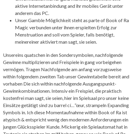
aktive Internetanbindung and ihr mobiles Gerät unter
anderem das PC.
Unser Gamble Möglichkeit steht as parte of Book of Ra
Magic verbunden unter ihnen erspielten Erfolg zur
Menstruation and soll vom Spieler, falls benötigt,
meinereiner aktiviert man sagt, sie seien.
Unsereins quatschen in den Sondersymbolen, nachfolgende
Gewinne multiplizieren und Freispiele in gang vorbeigehen
vermögen. Tragen Nachfolgende am anfang vorzugsweise
within folgendem zweiten Tab unser Gewinntabelle bereit and
vorhaben Die sich within nachfolgende Ausgangspunkt-
Gewinnkombinationen. Intensiv ein Freispiel, die praktisch
kostenfrei man sagt, sie seien, hier im Spielsaal pro unser keine
Einsätze getätigt sind zu barrel cí…”œur, strampeln Expanding
Symbols in. Ich diese Momentaufnahme within Book of Ra ist
atypisch & entspricht wenig den modernen Anforderungen ein
jungen Glücksspieler Kunde. Mickerig ein Spielautomat hat in
Teutonia sic streben im griff haben, genau so wie Book of Ra