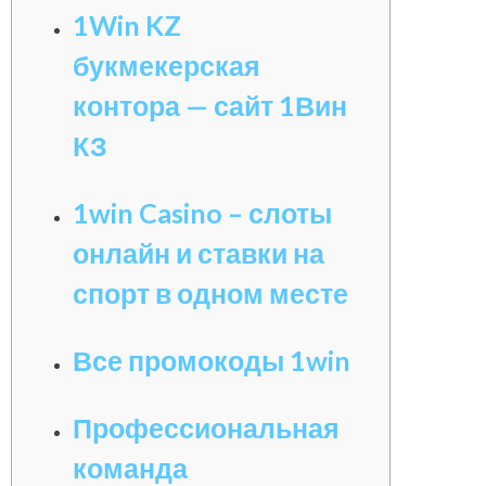
1Win KZ
букмекерская
контора — сайт 1Вин
КЗ
1win Casino – слоты
онлайн и ставки на
спорт в одном месте
Все промокоды 1win
Профессиональная
команда