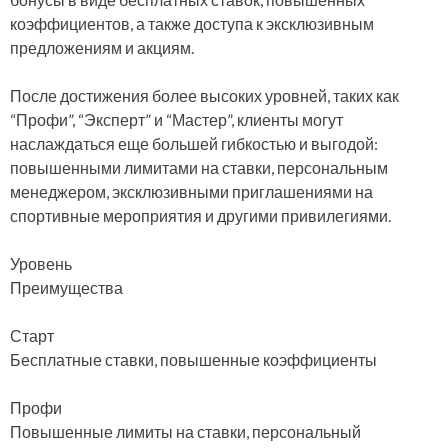
коэффициентов, а также доступа к эксклюзивным
предложениям и акциям.
После достижения более высоких уровней, таких как
“Профи”, “Эксперт” и “Мастер”, клиенты могут
наслаждаться еще большей гибкостью и выгодой:
повышенными лимитами на ставки, персональным
менеджером, эксклюзивными приглашениями на
спортивные мероприятия и другими привилегиями.
Уровень
Преимущества
Старт
Бесплатные ставки, повышенные коэффициенты
Профи
Повышенные лимиты на ставки, персональный