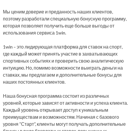
Мы ценим доверие и преданность наших клиентов,
поэтому разработали специальную бонусную программу,
которая позволяет получить еще больше выгоды от
использования сервиса 1win.
1win – это лидирующая платформа для ставок на спорт,
где каждый может принять участие в захватывающих
спортивных событиях и проверить свою аналитическую
интуицию. Но, помимо возможности выиграть деньги на
ставках, мы предлагаем и дополнительные бонусы для
наших постоянных клиентов.
Наша бонусная программа состоит из различных
уровней, которые зависят от активности и успеха клиента.
Каждый уровень открывает доступ к уникальным
преимуществам и возможностям. Начиная с базового
уровня “Старт”, клиенты могут получать дополнительные
бонусы в виде бесплатных ставок, повышенных