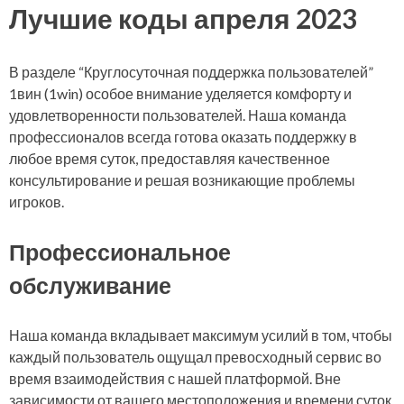
Лучшие коды апреля 2023
В разделе “Круглосуточная поддержка пользователей”
1вин (1win) особое внимание уделяется комфорту и
удовлетворенности пользователей. Наша команда
профессионалов всегда готова оказать поддержку в
любое время суток, предоставляя качественное
консультирование и решая возникающие проблемы
игроков.
Профессиональное
обслуживание
Наша команда вкладывает максимум усилий в том, чтобы
каждый пользователь ощущал превосходный сервис во
время взаимодействия с нашей платформой. Вне
зависимости от вашего местоположения и времени суток,