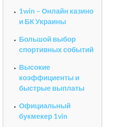
1win – Онлайн казино
и БК Украины
Большой выбор
спортивных событий
Высокие
коэффициенты и
быстрые выплаты
Официальный
букмекер 1vin