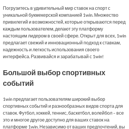
Погрузитесь в удивительный мир ставок на спорт с
уникальной букмекерской компанией 1win. Множество
привилегий и возможностей, которые открываются перед
каждым пользователем, делают эту платформу
настоящим лидером в своей сфере. Открыт для всех, 1win
предлагает свежий и инновационный подход к ставкам,
надежность и легкость использования своего
интерфейса. Развивайся и зарабатывай с 1win!
Большой выбор спортивных
событий
1win предлагает пользователям широкий выбор
спортивных событий и разнообразных видов спорта для
ставок. Футбол, хоккей, теннис, баскетбол, волейбол – все
это и многое другое доступно для ваших ставок на
платформе 1win. Независимо от ваших предпочтений, вы