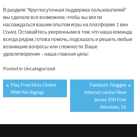
В разделе “Круглосуточная поддержка пользователей”
мы сделали все возможное, чтобы вы могли
наслаждаться вашим опытом игры на платформе 1 вин
(1win). Оставайтесь уверенными в том, что наша команда
всегда рядом, готова помочь, подсказать и решить любые
возникшие вопросы или сложности. Ваше
удовлетворение – наша главная цель!
Posted in
Uncategorized
Play Free Slots Online
Fantastic Nugget
投
With No Signup
Internet casino New
jersey 200 Free
稿
Revolves, 1k
ナ
ビ