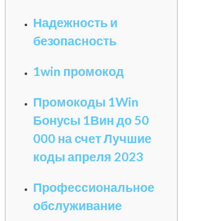
Надежность и
безопасность
1win промокод
Промокоды 1Win
Бонусы 1Вин до 50
000 на счет Лучшие
коды апреля 2023
Профессиональное
обслуживание