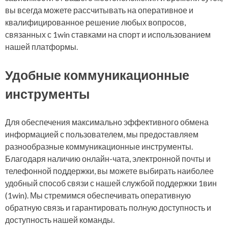
вы всегда можете рассчитывать на оперативное и
квалифицированное решение любых вопросов,
связанных с 1win ставками на спорт и использованием
нашей платформы.
Удобные коммуникационные
инструменты
Для обеспечения максимально эффективного обмена
информацией с пользователем, мы предоставляем
разнообразные коммуникационные инструменты.
Благодаря наличию онлайн-чата, электронной почты и
телефонной поддержки, вы можете выбирать наиболее
удобный способ связи с нашей службой поддержки 1вин
(1win). Мы стремимся обеспечивать оперативную
обратную связь и гарантировать полную доступность и
доступность нашей команды.