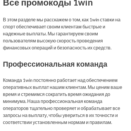
Все промокоды 1win
В этом разделе мы расскажем о том, как 1win ставки на
спорт обеспечивает своим клиентам быстрые и
надежные выплаты. Мы гарантируем своим
пользователям высокую скорость проведения
финансовых операций и безопасность их средств.
Профессиональная команда
Команда 1win постоянно работает над обеспечением
оперативных выплат нашим клиентам. Мы ценим ваше
время и стремимся сократить время ожидания до
минимума. Наша профессиональная команда
операторов тщательно проверяет и обрабатывает все
запросы на выплату, чтобы увериться в их точности и
соответствии установленным нормам и правилам.