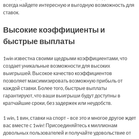
всегда найдете интересную и выгодную возможность для
ставок.
Высокие коэффициенты и
быстрые выплаты
1win известна своими щедрыми коэффициентами, что
создает уникальные возможности для высоких
выигрышей. Высокое качество коэффициентов
позволяет максимизировать возможную прибыль от
каждой ставки. Более того, быстрые выплаты
гарантируют, что ваши выигрыши будут доступны в
кратчайшие сроки, без задержек или неудобств.
1 win, 1 вин, ставки на спорт – все это и многое другое ждет
вас вместе с 1win! Присоединяйтесь к миллионам
довольных пользователей и получайте удовольствие от