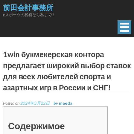
Skip
前田会計事務所
to
eスポーツの税務なら私まで！
content
1win букмекерская контора
предлагает широкий выбор ставок
для всех любителей спорта и
азартных игр в России и СНГ!
Posted on
2024年3月22日
by
maeda
Содержимое