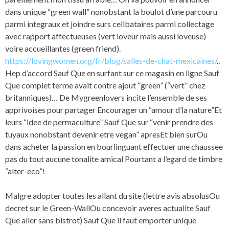
dans unique “green wall” nonobstant la boulot d’une parcouru
parmi integraux et joindre surs celibataires parmi collectage
avec rapport affectueuses (vert loveur mais aussi loveuse)
voire accueillantes (green friend).
https://lovingwomen.org/fr/blog/salles-de-chat-mexicaines/
..
Hep d’accord Sauf Que en surfant sur ce magasin en ligne Sauf
Que complet terme avait contre ajout “green” (“vert” chez
britanniques)… De Mygreenlovers incite l’ensemble de ses
apprivoises pour partager Encourager un “amour d’la nature”Et
leurs “idee de permaculture” Sauf Que sur “venir prendre des
tuyaux nonobstant devenir etre vegan” apresEt bien surOu
dans acheter la passion en bourlinguant effectuer une chaussee
pas du tout aucune tonalite amical Pourtant a l’egard de timbre
“alter-eco”!
Malgre adopter toutes les allant du site (lettre avis absolusOu
decret sur le Green-WallOu concevoir averes actualite Sauf
Que aller sans bistrot) Sauf Que il faut emporter unique