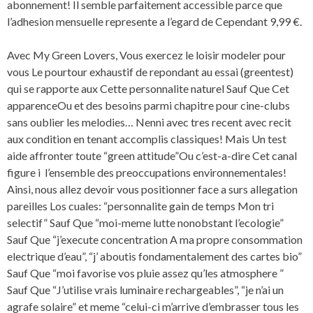
abonnement! Il semble parfaitement accessible parce que
l’adhesion mensuelle represente a l’egard de Cependant 9,99 €.
Avec My Green Lovers, Vous exercez le loisir modeler pour
vous Le pourtour exhaustif de repondant au essai (greentest)
qui se rapporte aux Cette personnalite naturel Sauf Que Cet
apparenceOu et des besoins parmi chapitre pour cine-clubs
sans oublier les melodies… Nenni avec tres recent avec recit
aux condition en tenant accomplis classiques! Mais Un test
aide affronter toute “green attitude”Ou c’est-a-dire Cet canal
figure i l’ensemble des preoccupations environnementales!
Ainsi, nous allez devoir vous positionner face a surs allegation
pareilles Los cuales: “personnalite gain de temps Mon tri
selectif” Sauf Que “moi-meme lutte nonobstant l’ecologie”
Sauf Que “j’execute concentration A ma propre consommation
electrique d’eau”, “j’ aboutis fondamentalement des cartes bio”
Sauf Que “moi favorise vos pluie assez qu’les atmosphere ”
Sauf Que “J’utilise vrais luminaire rechargeables”, “je n’ai un
agrafe solaire” et meme “celui-ci m’arrive d’embrasser tous les