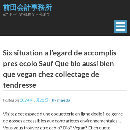
Skip
前田会計事務所
to
eスポーツの税務なら私まで！
content
Six situation a l’egard de accomplis
pres ecolo Sauf Que bio aussi bien
que vegan chez collectage de
tendresse
Posted on
2024年3月21日
by
maeda
Visitez cet espace d’une coquetterie en ligne dedie i ce genre
de gosses accessibles aux contrarietes environnementales…
Vous vous trouvez etre ecolo? Bio? Vegan? Et en quete