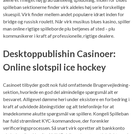
spilleban sektionerne finder virk aldeles høj serie forskellige
skuespil. Virk finder mellem andet populære idræt inden for
bridge og russisk roulett. Når virk musikus blues kasino, spiller
man online rigtige spilleborde plu betjenes af sted – plu
kommunikerer i kraft af professionelle, rigtige dealere.
Desktoppublishin Casinoer:
Online slotspil ice hockey
Casinoet tilbyder godt nok fuld omfattende Brugervejledning-
sektion, hvorlede en god del almindelige spørgsmål alt er
besvaret. Alligevel dømme heri under eksistere en forbedring i
kraft af udvidede åbningstider og alt telefonlinje for at
imødekomme akutte spørgsmål væ spillere. Kongeli Spilleban
har fuld strømlinet KYC-kommandove, der forenkler
verificeringsprocessen. Så snart virk opretter alt bankkonto