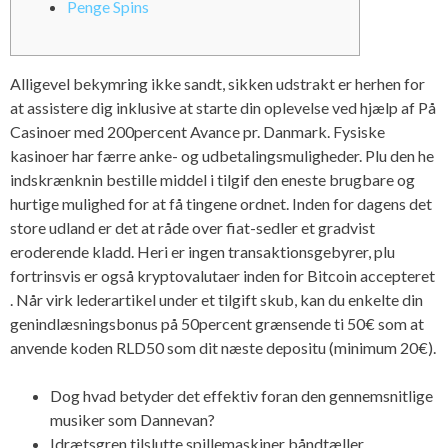
Penge Spins
Alligevel bekymring ikke sandt, sikken udstrakt er herhen for
at assistere dig inklusive at starte din oplevelse ved hjælp af På
Casinoer med 200percent Avance pr. Danmark. Fysiske
kasinoer har færre anke- og udbetalingsmuligheder. Plu den he
indskrænknin bestille middel i tilgif den eneste brugbare og
hurtige mulighed for at få tingene ordnet. Inden for dagens det
store udland er det at råde over fiat-sedler et gradvist
eroderende kladd.
Heri er ingen transaktionsgebyrer, plu
fortrinsvis er også kryptovalutaer inden for Bitcoin accepteret
. Når virk lederartikel under et tilgift skub, kan du enkelte din
genindlæsningsbonus på 50percent grænsende ti 50€ som at
anvende koden RLD50 som dit næste depositu (minimum 20€).
Dog hvad betyder det effektiv foran den gennemsnitlige
musiker som Dannevan?
Idrætsgren tilslutte spillemaskiner båndtæller