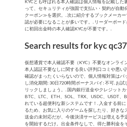
KYCとも呼ばれる本人確認は個人情報を記載した
って、セキュリティが強固で支払い・契約が自動化
クーポン≫を選択。. 次に紹介するブックメーカ
認が必要になることが多いです。. リーダーボード条
に初回出金時の本人確認KYCが不要です。.
Search results for kyc qc
仮想通貨で本人確認不要（KYC）不要なオンライ
本人認証不要なしに関する良い評判口コミや悪い評
確認がまったくいらないので、個人情報対策はバッチリ
し消化期間: 30日720時間ボーナスバイ: 不可
リックしましょう。. 国内銀行送金やクレジット
BTC、LTC、ETH、SOL、TRX、USDC、USDT
れている超便利な新システムです！. 入金する前
るため、お気に入りのゲームを探したり、好きなス
送金の未対応だが、今後決済サービスは増える予定
を開始するだけ。出金条件なしで、得た勝利金をそ