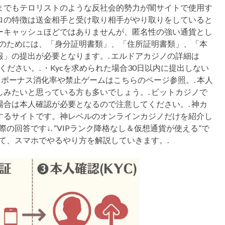
までもテロリストのような反社会的勢力が闇サイトで使用す
ロの特徴は送金相手と受け取り相手がやり取りをしていると
ーキャッシュほどではありませんが、匿名性の強い通貨とし
認のためには、「身分証明書類」、「住所証明書類」、「本
」の提出が必要となります。. エルドアカジノの詳細は
をご覧ください。. ・Kycを求められた場合30日以内に提出しない
ボーナス消化率や禁止ゲームはこちらのページ参照。. 本人
みたいと思っている方も多いでしょう。. ビットカジノで
合は本人確認が必要となるので注意してください。. 神カ
するサイトです。神レベルのオンラインカジノだけを紹介し
の回答です↓. “VIPランク降格なし＆仮想通貨が使える”で
って、スマホでやるやり方を解説していきます。.