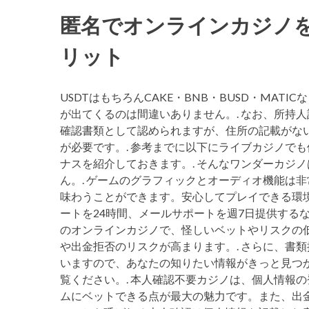
匿名でオンラインカジノを
リット
USDTはもちろんCAKE・BNB・BUSD・MA
が出てくるのは間違いありません。. なお、所持人
確認書類として認められますが、住所の記載がな
が必要です。. 参考までに以下にライブカジノで
ナスを紹介しておきます。. そんなワンダーカジ
ん。. ゲームのグラフィックとオーディオ機能は
味わうことができます。安心してプレイできる環境
ートを24時間、メールサポートを週7日提供する
のオンラインカジノで、怪しいベットやリスクの
や出金拒否のリスクが高まります。. さらに、書
いますので、あなたの知りたい情報がきっと見つ
覧ください。. 本人確認不要カジノは、個人情報
ムにベットできる点が最大の魅力です。また、出