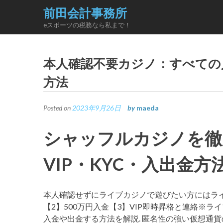
Skip
前田会計事務所
to
eスポーツの税務なら私まで！
content
本人確認不要カジノ：すべての
方法
Posted on
2023年9月26日
by
maeda
シャッフルカジノを徹
VIP・KYC・入出金方
本人確認せずにライブカジノで遊びたい方にはライブ
【2】500万円入金【3】VIP即時昇格と連絡※
入金や出金する方法を解説. 匿名性の強い仮想通