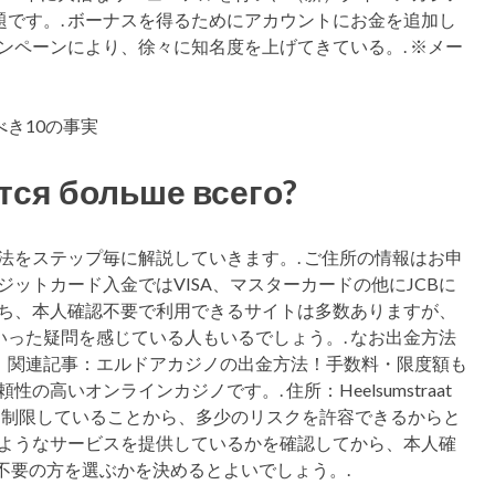
です。. ボーナスを得るためにアカウントにお金を追加し
ンペーンにより、徐々に知名度を上げてきている。. ※メー
тся больше всего?
法をステップ毎に解説していきます。. ご住所の情報はお申
ジットカード入金ではVISA、マスターカードの他にJCBに
うち、本人確認不要で利用できるサイトは多数ありますが、
った疑問を感じている人もいるでしょう。. なお出金方法
。関連記事：エルドアカジノの出金方法！手数料・限度額も
高いオンラインカジノです。. 住所：Heelsumstraat
遊べる資金を少額に制限していることから、多少のリスクを許容できるからと
のようなサービスを提供しているかを確認してから、本人確
不要の方を選ぶかを決めるとよいでしょう。.