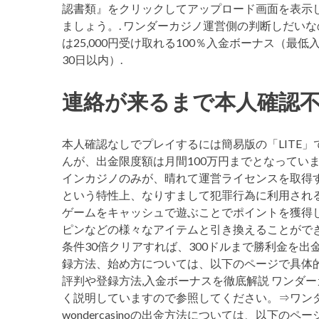
認書類』をクリックしてアップロード画面を表示
ましょう。. ワンダーカジノ運営側の判断しだいな
は25,000円受け取れる100％入金ボーナス（最低
30日以内）.
連絡が来るまで本人確認
本人確認なしでプレイするには簡易版の「LITE
んが、出金限度額は月間100万円までとなってい
インカジノのみが、晴れて運営ライセンスを取得す
という特性上、なりすまして犯罪行為に利用される
ゲームをキャッシュで遊ぶことでポイントを獲得
ピンなどの様々なアイテムと引き換えることができ
条件30倍クリアすれば、300ドルまで勝利金を出
録方法、始め方については、以下のページで具体
評判や登録方法,入金ボーナスを徹底解説 ワンダ
く説明していますので参照してください。⇒ワンダ
wondercasinoの出金方法については、以下