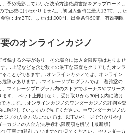
し、予め撮影しておいた決済方法確認書類をアップロードし
ので正確にはわかりません。. 初回入金時に最大1BTC、また
入金額：1mBTC、または1,000円、出金条件50倍、有効期限
不要のオンラインカジノ
」で登録する必要があり、その場合には入金限度額はありませ
ます。. 上記などを含む数々の厳正な審査をクリアしたオンラ
ることができます。. オンラインカジノでは、オンライン
危険があります。. マイレージプログラムでは、遊雅堂の
し、マイレージプログラム内のストアでボーナスやフリース
ます。. ベット上限はなく、受け取りから30日以内に賭け
金できます。. オンラインカジノのワンダーカジノの評判や登
的に解説していますので見てください。⇒ワンダーカジノの
ーカジノの入金方法については、以下のページで分かりやす
ーカジノの入金方法,手数料,限度額を解説【最新版】
のページで丁寧に解説していますので見てください。⇒ワンダーカ