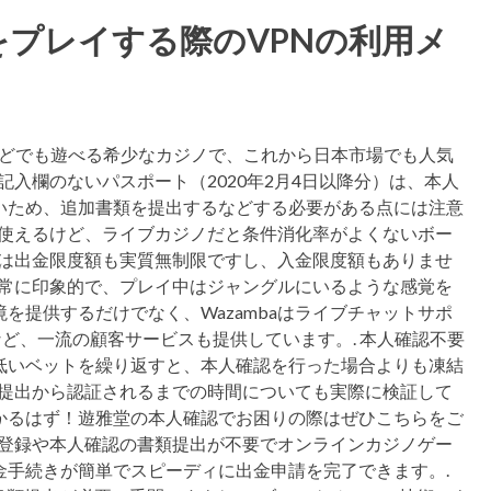
プレイする際のVPNの利用メ
TICなどでも遊べる希少なカジノで、これから日本市場でも人気
記入欄のないパスポート（2020年2月4日以降分）は、本人
いため、追加書類を提出するなどする必要がある点には注意
も使えるけど、ライブカジノだと条件消化率がよくないボー
ノは出金限度額も実質無制限ですし、入金限度額もありませ
非常に印象的で、プレイ中はジャングルにいるような感覚を
を提供するだけでなく、Wazambaはライブチャットサポ
など、一流の顧客サービスも提供しています。. 本人確認不要
低いベットを繰り返すと、本人確認を行った場合よりも凍結
類提出から認証されるまでの時間についても実際に検証して
かるはず！遊雅堂の本人確認でお困りの際はぜひこちらをご
の登録や本人確認の書類提出が不要でオンラインカジノゲー
金手続きが簡単でスピーディに出金申請を完了できます。.