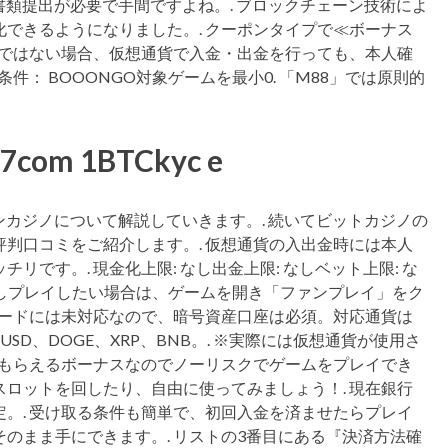
書類提出が必要で手間ですよね。. ブロックチェーン技術によ
できるようになりました。. クーポンタイプで≪ボーナス
ーではない場合、仮想通貨で入金・出金を行っても、本人確
件： BOOONGO対象ゲームを最小0. 「M88」では原則的
377com 1BTCkyc e
ンカジノについて解説していきます。. 続いてビットカジノの
判口コミをご紹介します。. 仮想通貨の入出金時には本人
です。. 現金化上限: なし出金上限: なしベット上限: な
. お試しプレイしたい場合は、ゲームを開き「ファンプレイ」をク
カードには未対応なので、暗号資産口座は必須。対応通貨は
、BUSD、DOGE、XRP、BNB。. ※実際には仮想通貨が使用さ
にもらえるボーナスなのでノーリスクでゲームをプレイでき
ロットを回したり、自由に使ってみましょう！. 現在銀行
。. 受け取る条件も簡単で、初回入金を済ませたらプレイ
のまま手にできます。. リストの3番目にある『決済方法確