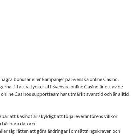
 i några bonusar eller kampanjer på Svenska online Casino.
rna till att vi tycker att Svenska online Casino är ett av de
 online Casinos supportteam har utmärkt svarstid och är alltid
är att kasinot är skyldigt att följa leverantörens villkor.
h bärbara datorer.
ller sig rätten att göra ändringar i omsättningskraven och