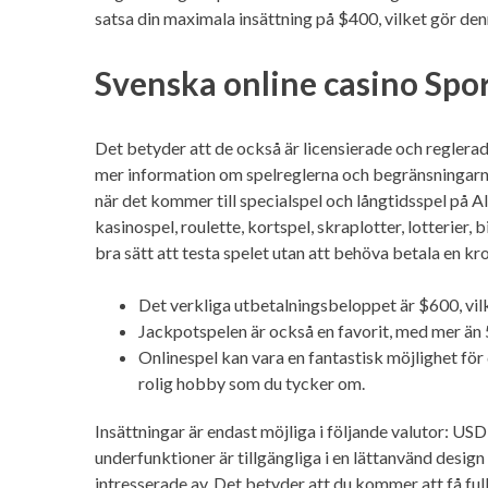
satsa din maximala insättning på $400, vilket gör den
Svenska online casino Spo
Det betyder att de också är licensierade och regle
mer information om spelreglerna och begränsningarn
när det kommer till specialspel och långtidsspel på A
kasinospel, roulette, kortspel, skraplotter, lotterier,
bra sätt att testa spelet utan att behöva betala en kr
Det verkliga utbetalningsbeloppet är $600, vilk
Jackpotspelen är också en favorit, med mer än 5
Onlinespel kan vara en fantastisk möjlighet för 
rolig hobby som du tycker om.
Insättningar är endast möjliga i följande valutor:
underfunktioner är tillgängliga i en lättanvänd design 
intresserade av. Det betyder att du kommer att få full