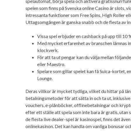
spelautomat, börja spela och aktivera gratissnurrfu
spelen som finns på Svenska online Casino är slots, v
intressanta funktioner som Free Spins, High Roller ell
Uttagsomgången är ganska snabb och de flesta av ins
Vissa spel erbjuder en cashback på upp till 10 %
Med mycket erfarenhet av branschen lämnas ing
klockverk.
För att ta ut pengar kan du välja mellan följa
eller Maestro.
Spelare som gillar spelet kan få Suica-kortet, 
Lounge.
Deras villkor är mycket tydliga, vilket du hittar på l
betalningsmetoder för att sätta in och ta ut, inklus
vouchers, e-plånböcker, offlinebetalningar och krypt
efter ett ställe att spela som inte bara är gratis, ut
de flesta live dealer-spel är kasinospel, finns det äv
onlinekasinon. Det kan handla om vanliga bonusar oc