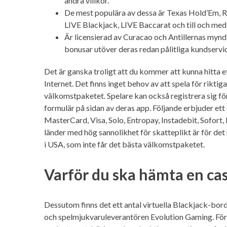
andra villkor.
De mest populära av dessa är Texas Hold’Em, R
LIVE Blackjack, LIVE Baccarat och till och me
Är licensierad av Curacao och Antillernas myn
bonusar utöver deras redan pålitliga kundservi
Det är ganska troligt att du kommer att kunna hitta 
Internet. Det finns inget behov av att spela för riktiga
välkomstpaketet. Spelare kan också registrera sig för
formulär på sidan av deras app. Följande erbjuder ett
MasterCard, Visa, Solo, Entropay, Instadebit, Sofo
länder med hög sannolikhet för skatteplikt är för det
i USA, som inte får det bästa välkomstpaketet.
Varför du ska hämta en cas
Dessutom finns det ett antal virtuella Blackjack-bor
och spelmjukvaruleverantören Evolution Gaming. För a