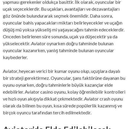
yapması gerekenler oldukça basittir. İlk olarak, oyuncular bir
uçak seçeceklerdir. Bu uçakları, avantajları ve dezavantajları
göz önünde bulundurarak seçmek önemlidir. Daha sonra,
oyuncular bahis yapacakları miktarı belirleyecekler ve uçağın
düşüş mü yoksa yükseliş mi yaşayacağını tahmin edeceklerdir.
Onceden belirlenen süre sonunda, uçak ya düşecektir ya da
yükselecektir. Aviator oynarken doğru tahminde bulunan
oyuncular kazanırken, yanlış tahminde bulunan oyuncular
kaybederler.
Aviator, heyecan verici bir kumar oyunu olup, uçuşlara dayalı
bir strateji gerektirmez. Oyuncular, şans faktörüne dayanan bu
oyunu oynarken, doğru tahminlerle büyük kazançlar elde
edebilirler. Aviator casino oyunu, kolay öğrenilebilir kontrolleri
ve hızlı oyun akışıyla dikkat çekmektedir. Aviator crash oyunu
olarak da bilinen bu oyun, kısa sürede popülerlik kazanmış ve
birçok oyuncu tarafından tercih edilmektedir.