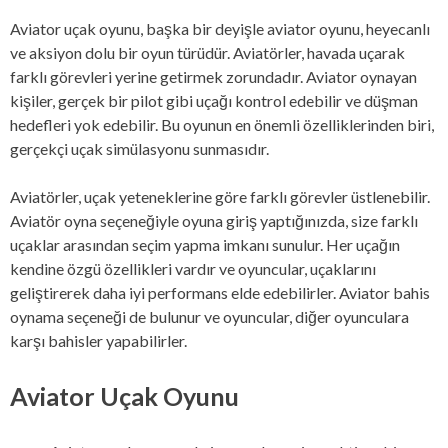
Aviator uçak oyunu, başka bir deyişle aviator oyunu, heyecanlı
ve aksiyon dolu bir oyun türüdür. Aviatörler, havada uçarak
farklı görevleri yerine getirmek zorundadır. Aviator oynayan
kişiler, gerçek bir pilot gibi uçağı kontrol edebilir ve düşman
hedefleri yok edebilir. Bu oyunun en önemli özelliklerinden biri,
gerçekçi uçak simülasyonu sunmasıdır.
Aviatörler, uçak yeteneklerine göre farklı görevler üstlenebilir.
Aviatör oyna seçeneğiyle oyuna giriş yaptığınızda, size farklı
uçaklar arasından seçim yapma imkanı sunulur. Her uçağın
kendine özgü özellikleri vardır ve oyuncular, uçaklarını
geliştirerek daha iyi performans elde edebilirler. Aviator bahis
oynama seçeneği de bulunur ve oyuncular, diğer oyunculara
karşı bahisler yapabilirler.
Aviator Uçak Oyunu