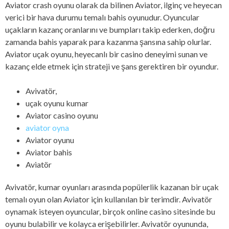
Aviator crash oyunu olarak da bilinen Aviator, ilginç ve heyecan
verici bir hava durumu temalı bahis oyunudur. Oyuncular
uçakların kazanç oranlarını ve bumpları takip ederken, doğru
zamanda bahis yaparak para kazanma şansına sahip olurlar.
Aviator uçak oyunu, heyecanlı bir casino deneyimi sunan ve
kazanç elde etmek için strateji ve şans gerektiren bir oyundur.
Avivatör,
uçak oyunu kumar
Aviator casino oyunu
aviator oyna
Aviator oyunu
Aviator bahis
Aviatör
Avivatör, kumar oyunları arasında popülerlik kazanan bir uçak
temalı oyun olan Aviator için kullanılan bir terimdir. Avivatör
oynamak isteyen oyuncular, birçok online casino sitesinde bu
oyunu bulabilir ve kolayca erişebilirler. Avivatör oyununda,