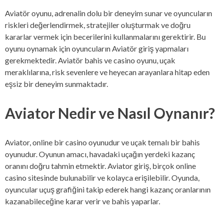
Aviatör oyunu, adrenalin dolu bir deneyim sunar ve oyuncuların
riskleri değerlendirmek, stratejiler oluşturmak ve doğru
kararlar vermek için becerilerini kullanmalarını gerektirir. Bu
oyunu oynamak için oyuncuların Aviatör giriş yapmaları
gerekmektedir. Aviatör bahis ve casino oyunu, uçak
meraklılarına, risk sevenlere ve heyecan arayanlara hitap eden
eşsiz bir deneyim sunmaktadır.
Aviator Nedir ve Nasıl Oynanır?
Aviator, online bir casino oyunudur ve uçak temalı bir bahis
oyunudur. Oyunun amacı, havadaki uçağın yerdeki kazanç
oranını doğru tahmin etmektir. Aviator giriş, birçok online
casino sitesinde bulunabilir ve kolayca erişilebilir. Oyunda,
oyuncular uçuş grafiğini takip ederek hangi kazanç oranlarının
kazanabileceğine karar verir ve bahis yaparlar.