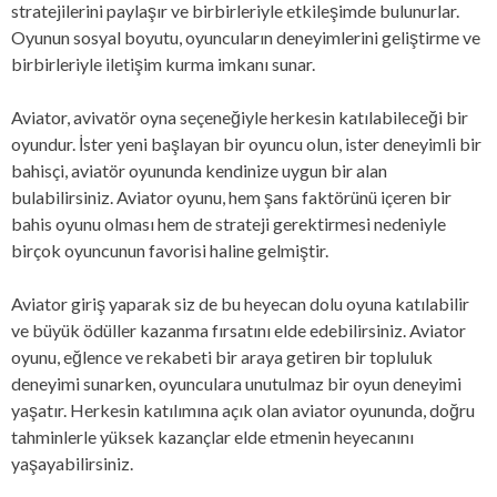
stratejilerini paylaşır ve birbirleriyle etkileşimde bulunurlar.
Oyunun sosyal boyutu, oyuncuların deneyimlerini geliştirme ve
birbirleriyle iletişim kurma imkanı sunar.
Aviator, avivatör oyna seçeneğiyle herkesin katılabileceği bir
oyundur. İster yeni başlayan bir oyuncu olun, ister deneyimli bir
bahisçi, aviatör oyununda kendinize uygun bir alan
bulabilirsiniz. Aviator oyunu, hem şans faktörünü içeren bir
bahis oyunu olması hem de strateji gerektirmesi nedeniyle
birçok oyuncunun favorisi haline gelmiştir.
Aviator giriş yaparak siz de bu heyecan dolu oyuna katılabilir
ve büyük ödüller kazanma fırsatını elde edebilirsiniz. Aviator
oyunu, eğlence ve rekabeti bir araya getiren bir topluluk
deneyimi sunarken, oyunculara unutulmaz bir oyun deneyimi
yaşatır. Herkesin katılımına açık olan aviator oyununda, doğru
tahminlerle yüksek kazançlar elde etmenin heyecanını
yaşayabilirsiniz.