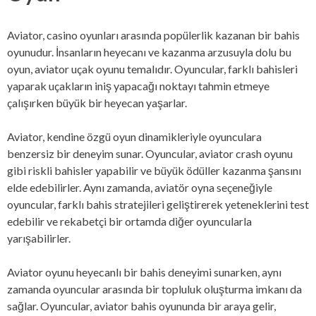
Aviator, casino oyunları arasında popülerlik kazanan bir bahis
oyunudur. İnsanların heyecanı ve kazanma arzusuyla dolu bu
oyun, aviator uçak oyunu temalıdır. Oyuncular, farklı bahisleri
yaparak uçakların iniş yapacağı noktayı tahmin etmeye
çalışırken büyük bir heyecan yaşarlar.
Aviator, kendine özgü oyun dinamikleriyle oyunculara
benzersiz bir deneyim sunar. Oyuncular, aviator crash oyunu
gibi riskli bahisler yapabilir ve büyük ödüller kazanma şansını
elde edebilirler. Aynı zamanda, aviatör oyna seçeneğiyle
oyuncular, farklı bahis stratejileri geliştirerek yeteneklerini test
edebilir ve rekabetçi bir ortamda diğer oyuncularla
yarışabilirler.
Aviator oyunu heyecanlı bir bahis deneyimi sunarken, aynı
zamanda oyuncular arasında bir topluluk oluşturma imkanı da
sağlar. Oyuncular, aviator bahis oyununda bir araya gelir,