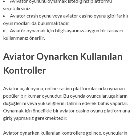
Avivator oyununu oynamak istediğiniz platformu
seçebilirsiniz.
Aviator crash oyunu veya aviator casino oyunu gibi farklı
oyun modları da bulunmaktadır.
Aviatör oynamak için bilgisayarınıza uygun bir tarayıcı
kullanmanız önerilir.
Aviator Oynarken Kullanılan
Kontroller
Aviator uçak oyunu, online casino platformlarında oynanan
popüler bir kumar oyunudur. Bu oyunda oyuncular, uçakların
düşüşlerini veya yükselişlerini tahmin ederek bahis yaparlar.
Oynamak için öncelikle bir aviator casino oyunu platformuna
giriş yapmanız gerekmektedir.
Aviator oynarken kullanılan kontrollere gelince, oyuncularin