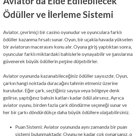
Aviator’da Elde Edilebilecek
Ödüller ve İlerleme Sistemi
Aviator, çevrimiçi bir casino oyunudur ve oyunculara farklı
ödüller kazanma fırsatı sunar. Oyun, bir uçakla havada yükselen
bir aviatorun macerasını konu alır. Oyuna giriş yaptıktan sonra,
oyuncular farklı miktardaki bahislerle oynayabilir ve şanslarına
güvenerek büyük ödüllerin peşine düşebilirler.
Aviator oyununda kazanabileceğiniz ödüller sayısızdır. Oyun,
çarkın hangi noktada duracağını tahmin etmeniz üzerine
kuruludur. Eğer çark, seçtiğiniz sayıya veya bölgeye denk
gelirse, yaptığınız bahsin katları kadar ödül alırsınız. Ayrıca
aviator oyunu, birden fazla çark döndürme seçeneği sunar ve
her bir çarkı döndürdükçe daha büyük ödüllere ulaşabilirsiniz.
Puan Sistemi: Aviator oyununda aynı zamanda bir puan
sistemi bulunmaktadır. Oyunu ne kadar çok oynarsanız, o