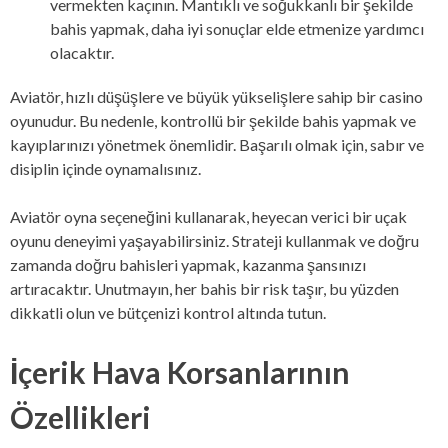
vermekten kaçının. Mantıklı ve soğukkanlı bir şekilde
bahis yapmak, daha iyi sonuçlar elde etmenize yardımcı
olacaktır.
Aviatör, hızlı düşüşlere ve büyük yükselişlere sahip bir casino
oyunudur. Bu nedenle, kontrollü bir şekilde bahis yapmak ve
kayıplarınızı yönetmek önemlidir. Başarılı olmak için, sabır ve
disiplin içinde oynamalısınız.
Aviatör oyna seçeneğini kullanarak, heyecan verici bir uçak
oyunu deneyimi yaşayabilirsiniz. Strateji kullanmak ve doğru
zamanda doğru bahisleri yapmak, kazanma şansınızı
artıracaktır. Unutmayın, her bahis bir risk taşır, bu yüzden
dikkatli olun ve bütçenizi kontrol altında tutun.
İçerik Hava Korsanlarının
Özellikleri