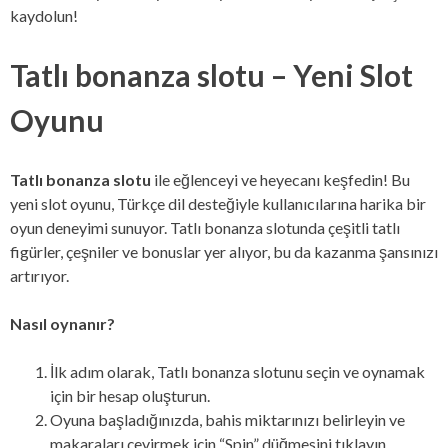
kaydolun!
Tatlı bonanza slotu – Yeni Slot
Oyunu
Tatlı bonanza slotu
ile eğlenceyi ve heyecanı keşfedin! Bu
yeni slot oyunu, Türkçe dil desteğiyle kullanıcılarına harika bir
oyun deneyimi sunuyor. Tatlı bonanza slotunda çeşitli tatlı
figürler, çeşniler ve bonuslar yer alıyor, bu da kazanma şansınızı
artırıyor.
Nasıl oynanır?
İlk adım olarak, Tatlı bonanza slotunu seçin ve oynamak
için bir hesap oluşturun.
Oyuna başladığınızda, bahis miktarınızı belirleyin ve
makaraları çevirmek için “Spin” düğmesini tıklayın.