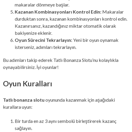
makaralar dönmeye başlar.
Kazanan Kombinasyonları Kontrol Edin:
Makaralar
durduktan sonra, kazanan kombinasyonları kontrol edin.
Kazanırsanız, kazandığınız miktar otomatik olarak
bakiyenize eklenir.
Oyun Sürecini Tekrarlayın:
Yeni bir oyun oynamak
isterseniz, adımları tekrarlayın.
Bu adımları takip ederek Tatlı Bonanza Slotu’nu kolaylıkla
oynayabilirsiniz. İyi oyunlar!
Oyun Kuralları
Tatlı bonanza slotu
oyununda kazanmak için aşağıdaki
kurallara uyun:
Bir turda en az 3 aynı sembolü birleştirerek kazanç
sağlayın.