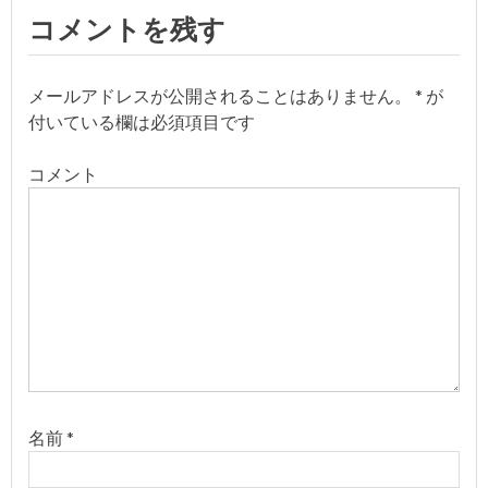
ナ
コメントを残す
ビ
ゲ
メールアドレスが公開されることはありません。
*
が
付いている欄は必須項目です
ー
コメント
シ
ョ
ン
名前
*