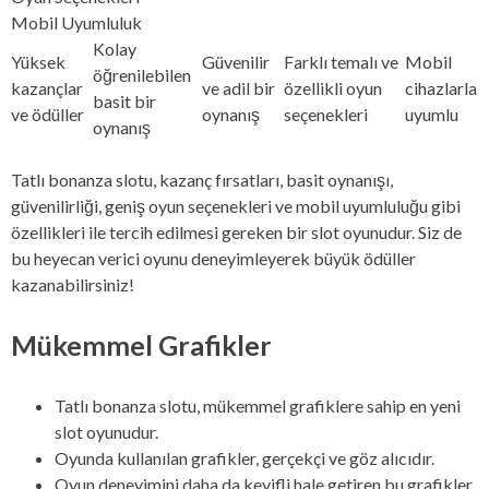
Mobil Uyumluluk
Kolay
Yüksek
Güvenilir
Farklı temalı ve
Mobil
öğrenilebilen
kazançlar
ve adil bir
özellikli oyun
cihazlarla
basit bir
ve ödüller
oynanış
seçenekleri
uyumlu
oynanış
Tatlı bonanza slotu, kazanç fırsatları, basit oynanışı,
güvenilirliği, geniş oyun seçenekleri ve mobil uyumluluğu gibi
özellikleri ile tercih edilmesi gereken bir slot oyunudur. Siz de
bu heyecan verici oyunu deneyimleyerek büyük ödüller
kazanabilirsiniz!
Mükemmel Grafikler
Tatlı bonanza slotu, mükemmel grafiklere sahip en yeni
slot oyunudur.
Oyunda kullanılan grafikler, gerçekçi ve göz alıcıdır.
Oyun deneyimini daha da keyifli hale getiren bu grafikler,