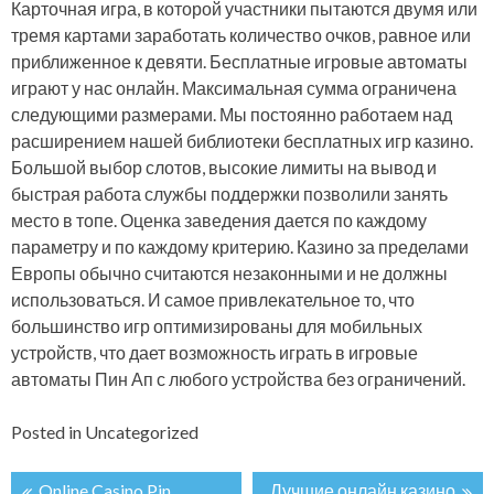
Карточная игра, в которой участники пытаются двумя или
тремя картами заработать количество очков, равное или
приближенное к девяти. Бесплатные игровые автоматы
играют у нас онлайн. Максимальная сумма ограничена
следующими размерами. Мы постоянно работаем над
расширением нашей библиотеки бесплатных игр казино.
Большой выбор слотов, высокие лимиты на вывод и
быстрая работа службы поддержки позволили занять
место в топе. Оценка заведения дается по каждому
параметру и по каждому критерию. Казино за пределами
Европы обычно считаются незаконными и не должны
использоваться. И самое привлекательное то, что
большинство игр оптимизированы для мобильных
устройств, что дает возможность играть в игровые
автоматы Пин Ап с любого устройства без ограничений.
Posted in
Uncategorized
Online Casino Pin
Лучшие онлайн казино