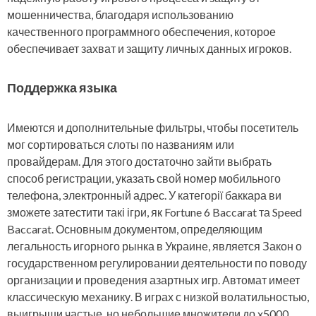
мошенничества, благодаря использованию
качественного программного обеспечения, которое
обеспечивает захват и защиту личных данных игроков.
Поддержка языка
Имеются и дополнительные фильтры, чтобы посетитель
мог сортироваться слоты по названиям или
провайдерам. Для этого достаточно зайти выбрать
способ регистрации, указать свой номер мобильного
телефона, электронный адрес. У категорії баккара ви
зможете затестити такі ігри, як Fortune 6 Baccarat та Speed ​​
Baccarat. Основным документом, определяющим
легальность игорного рынка в Украине, является Закон о
государственном регулировании деятельности по поводу
организации и проведения азартных игр. Автомат имеет
классическую механику. В играх с низкой волатильностью,
выигрыши частые, но небольшие множители до x5000.