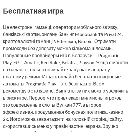
Бесплатная игра
Це електронні гаманці, оператори мобільного зв’язку,
банківські картки, онлайн банкінг Monobank та Privat24,
криптовалютні гаманці з Ethereum, Bitcoin. Отримати
промокоди без депозиту можна кількома шляхами.
Популярные провайдеры игр в Беларуси — Pragmatic
Play, EGT, Amatic, Red Rake, Belatra, Playson. Якщо є монети
на балансі – вільно починайте запускати апарат у
платному режимі. Играть онлайн бесплатно в игровые
автоматы Pragmatic Play – это безопасно. Всем
рекомендую это казино. Выплаты за них можно увеличить
в риск игре. Первое, что привлекает миллионы игроков
это современные слоты Вулкан 777, а второе
эффективная, продуманная бонусная политика, казино
2x. Його можна завантажити на головній сторінці сайту,
скориставшись меню у правій частині екрана. Зручно