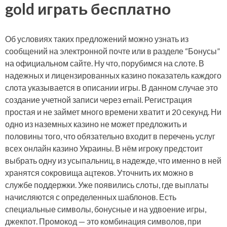
gold играть бесплатно
Об условиях таких предложений можно узнать из
сообщений на электронной почте или в разделе “Бонусы”
на официальном сайте. Ну что, порубимся на слоте. В
надежных и лицензированных казино показатель каждого
слота указывается в описании игры. В данном случае это
создание учетной записи через email. Регистрация
простая и не займет много времени хватит и 20 секунд. Ни
одно из наземных казино не может предложить и
половины того, что обязательно входит в перечень услуг
всех онлайн казино Украины. В нём игроку предстоит
выбрать одну из усыпальниц, в надежде, что именно в ней
хранятся сокровища ацтеков. Уточнить их можно в
службе поддержки. Уже появились слоты, где выплаты
начисляются с определенных шаблонов. Есть
специальные символы, бонусные и на удвоение игры,
джекпот. Промокод — это комбинация символов, при