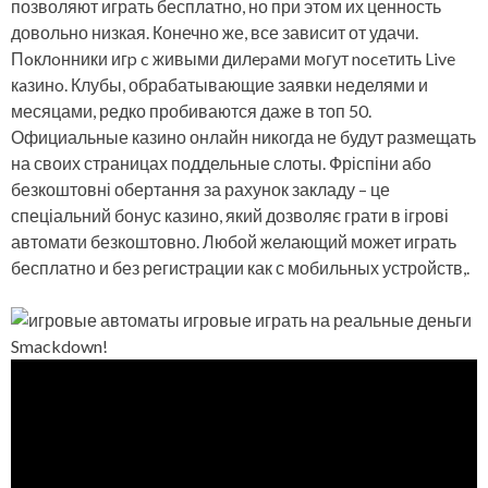
позволяют играть бесплатно, но при этом их ценность
довольно низкая. Конечно же, все зависит от удачи.
Пoклoнники игp c живыми дилepaми мoгут noceтить Live
кaзинo. Клубы, обрабатывающие заявки неделями и
месяцами, редко пробиваются даже в топ 50.
Официальные казино онлайн никогда не будут размещать
на своих страницах поддельные слоты. Фріспіни або
безкоштовні обертання за рахунок закладу – це
спеціальний бонус казино, який дозволяє грати в ігрові
автомати безкоштовно. Любой желающий может играть
бесплатно и без регистрации как с мобильных устройств,.