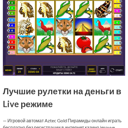
Лучшие рулетки на деньги в
Live режиме
— Игровой автомат Aztec Gold Пирамиды онлайн играть
бесплатно без регистрации в интернет казино igrovye