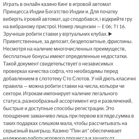
Играть в онлайн казино Кинг в игровой автомат
Принцесса Индии Богатство Индии и. Для початку
виберіть ігровий автомат, що сподобався, і відкрийте гру
на вибраному пристрої. Номер лицензии — E 06; TI 16.
Зручніше робити ставки у віртуальних клубах. ▶️
Приветственные, за депозит, бездепозитные, фриспины.
Несмотря на наличие многочисленных преимуществ,
бесплатные бонусы имеют определенные недостатки.
Такой документ свидетельствует о независимых
проверках качества софта, что необходимы перед
добавлением в слототеку Сто Слотов. У ній діють класичні
правила — можна робити ставки на числа, кольори чи
сектори. Игрокам импонирует наличие легального
статуса, разнообразный ассортимент игр и развлечений,
быстрые и доступные способы регистрации. Это
поощрение заманчиво лишь при первом взгляде,сумма в
таких подарках слишком мала, чтобы рассчитывать на
серьезный выигрыш. Казино “Пин ап” обеспечивает
надежную работу игрового процесса и защиту от