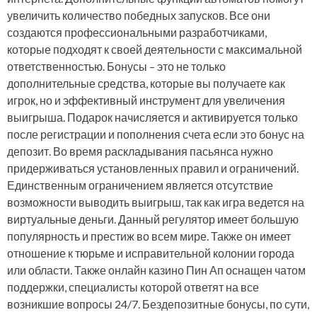
увеличить количество победных запусков. Все они
создаются профессиональными разработчиками,
которые подходят к своей деятельности с максимальной
ответственностью. Бонусы – это не только
дополнительные средства, которые вы получаете как
игрок, но и эффективный инструмент для увеличения
выигрыша. Подарок начисляется и активируется только
после регистрации и пополнения счета если это бонус на
депозит. Во время раскладывания пасьянса нужно
придерживаться установленных правил и ограничений.
Единственным ограничением является отсутствие
возможности выводить выигрыш, так как игра ведется на
виртуальные деньги. Данный регулятор имеет большую
популярность и престиж во всем мире. Также он имеет
отношение к тюрьме и исправительной колонии города
или области. Также онлайн казино Пин Ап оснащен чатом
поддержки, специалисты которой ответят на все
возникшие вопросы 24/7. Бездепозитные бонусы, по сути,