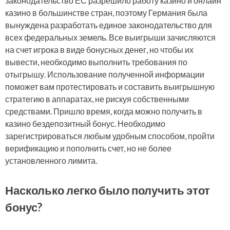
законодательство ЕС разрешило работу казино и онлайн
казино в большинстве стран, поэтому Германия была
вынуждена разработать единое законодательство для
всех федеральных земель. Все выигрыши зачисляются
на счет игрока в виде бонусных денег, но чтобы их
вывести, необходимо выполнить требования по
отыгрышу. Использование полученной информации
поможет вам протестировать и составить выигрышную
стратегию в аппаратах, не рискуя собственными
средствами. Пришло время, когда можно получить в
казино бездепозитный бонус. Необходимо
зарегистрироваться любым удобным способом, пройти
верификацию и пополнить счет, но не более
установленного лимита.
Насколько легко было получить этот
бонус?