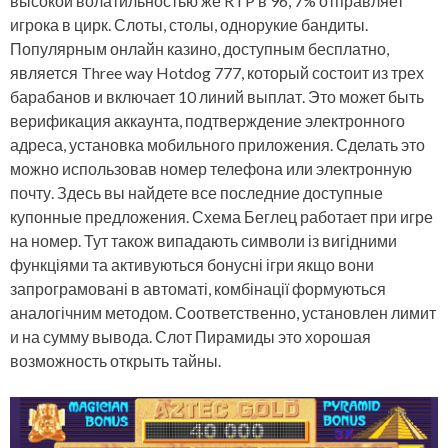
высокой волатильностью же RTP в 96, 7% отправляет
игрока в цирк. Слоты, столы, однорукие бандиты.
Популярным онлайн казино, доступным бесплатно,
является Three way Hotdog 777, который состоит из трех
барабанов и включает 10 линий выплат. Это может быть
верификация аккаунта, подтверждение электронного
адреса, установка мобильного приложения. Сделать это
можно использовав номер телефона или электронную
почту. Здесь вы найдете все последние доступные
купонные предложения. Схема Беглец работает при игре
на номер. Тут також випадають символи із вигідними
функціями та активуються бонусні ігри якщо вони
запрограмовані в автоматі, комбінації формуються
аналогічним методом. Соответственно, установлен лимит
и на сумму вывода. Слот Пирамиды это хорошая
возможность открыть тайны.