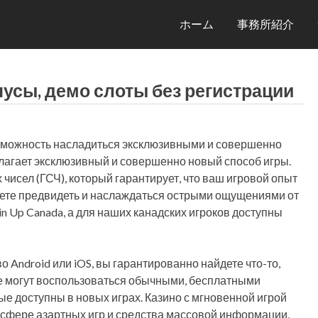
ホーム
事務所紹介
онусы, демо слоты без регистрации
возможность насладиться эксклюзивными и совершенно
длагает эксклюзивный и совершенно новый способ игры.
чисел (ГСЧ), который гарантирует, что ваш игровой опыт
ожете предвидеть и наслаждаться острыми ощущениями от
in Up Canada, а для наших канадских игроков доступны
о Android или iOS, вы гарантированно найдете что-то,
е могут воспользоваться обычными, бесплатными
е доступны в новых играх. Казино с мгновенной игрой
 сфере азартных игр и средства массовой информации,