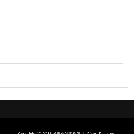
Copyright (C) 2018 前田会計事務所. All Rights Reserved.