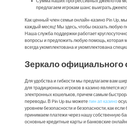
Сумма наших прогрессивных джекпотов мож
предлагаем игрокам шанс выиграть джекпо
Как ценный член семьи онлайн-казино Pin Up, 
каждый месяц! Мы здесь, чтобы оказать любую п
Наша служба поддержки работает круглосуточно 
вопросы и предложить любую помощь, которая 
всегда укомплектована и укомплектована специа
Зеркало официального с
Для удобства и гибкости мы предлагаем вам ш
для традиционных игроков в казино является ис
электронных кошельков, причем самым быстро
переводы. В Pin Up вы можете
пин ап казино
осущ
уровнем безопасности и безопасности, как если
принимаем платежи через нашу собственную бан
основные кредитные карты и банковские онлай