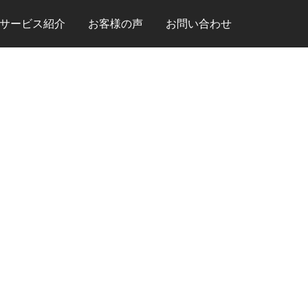
サービス紹介
お客様の声
お問い合わせ