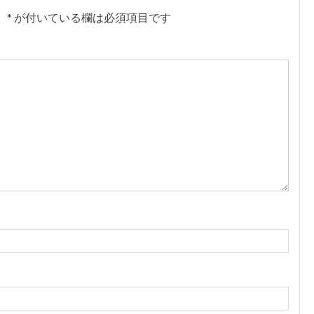
。
*
が付いている欄は必須項目です