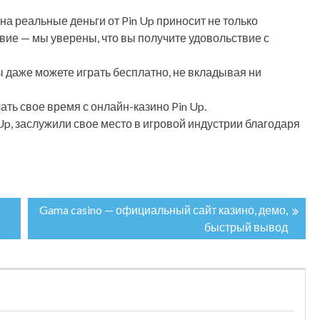
а реальные деньги от Pin Up приносит не только
вие — мы уверены, что вы получите удовольствие с
ы даже можете играть бесплатно, не вкладывая ни
ть свое время с онлайн-казино Pin Up.
 Up, заслужили свое место в игровой индустрии благодаря
Gama casino — официальный сайт казино, демо,
быстрый вывод