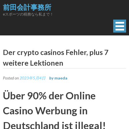
Skip
前田会計事務所
to
eスポーツの税務なら私まで！
content
Der crypto casinos Fehler, plus 7
weitere Lektionen
Posted on
2023年5月4日
by
maeda
Über 90% der Online
Casino Werbung in
Deutschland ist illegal!