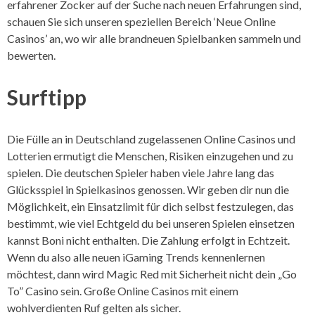
erfahrener Zocker auf der Suche nach neuen Erfahrungen sind,
schauen Sie sich unseren speziellen Bereich ‘Neue Online
Casinos’ an, wo wir alle brandneuen Spielbanken sammeln und
bewerten.
Surftipp
Die Fülle an in Deutschland zugelassenen Online Casinos und
Lotterien ermutigt die Menschen, Risiken einzugehen und zu
spielen. Die deutschen Spieler haben viele Jahre lang das
Glücksspiel in Spielkasinos genossen. Wir geben dir nun die
Möglichkeit, ein Einsatzlimit für dich selbst festzulegen, das
bestimmt, wie viel Echtgeld du bei unseren Spielen einsetzen
kannst Boni nicht enthalten. Die Zahlung erfolgt in Echtzeit.
Wenn du also alle neuen iGaming Trends kennenlernen
möchtest, dann wird Magic Red mit Sicherheit nicht dein „Go
To” Casino sein. Große Online Casinos mit einem
wohlverdienten Ruf gelten als sicher.