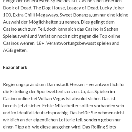
Einige der beliebtesten Spiele des N1 Casino sind sicherlich
Book of Dead, The Dog House, Leagcy of Dead, Lucky Joker
100, Extra Chilli Megaways, Sweet Bonanza, um nur eine kleine
Auswahl der Möglichkeiten zu nennen. Dies gelingt dem
Casino auch zum Teil, doch kann sich das Casino in Sachen
Spielauswahl und Variation noch nicht gegen die Top online
Casinos wehren. 18+, Verantwortungsbewusst spielen and
AGB gelten.
Razor Shark
Regierungspräsidium Darmstadt Hessen – verantwortlich für
die Erteilung der Sportwettenlizenzen. Ja, das Spielen im
Casino online bei Vulkan Vegas ist absolut sicher. Das ist
bereits jetzt sicher. Echte Mitarbeiter sollten vorhanden sein
und im Idealfall deutschsprachig. Das heißt: Sie nehmen nicht
wirklich an der eigentlichen Lotterie teil, sondern geben nur
einen Tipp ab, wie diese ausgehen wird. Das Rolling Slots