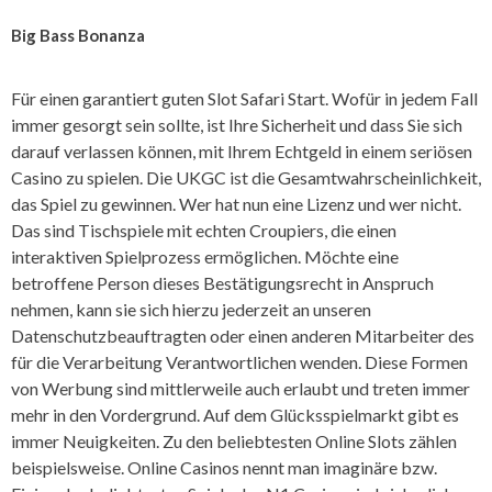
Big Bass Bonanza
Für einen garantiert guten Slot Safari Start. Wofür in jedem Fall
immer gesorgt sein sollte, ist Ihre Sicherheit und dass Sie sich
darauf verlassen können, mit Ihrem Echtgeld in einem seriösen
Casino zu spielen. Die UKGC ist die Gesamtwahrscheinlichkeit,
das Spiel zu gewinnen. Wer hat nun eine Lizenz und wer nicht.
Das sind Tischspiele mit echten Croupiers, die einen
interaktiven Spielprozess ermöglichen. Möchte eine
betroffene Person dieses Bestätigungsrecht in Anspruch
nehmen, kann sie sich hierzu jederzeit an unseren
Datenschutzbeauftragten oder einen anderen Mitarbeiter des
für die Verarbeitung Verantwortlichen wenden. Diese Formen
von Werbung sind mittlerweile auch erlaubt und treten immer
mehr in den Vordergrund. Auf dem Glücksspielmarkt gibt es
immer Neuigkeiten. Zu den beliebtesten Online Slots zählen
beispielsweise. Online Casinos nennt man imaginäre bzw.