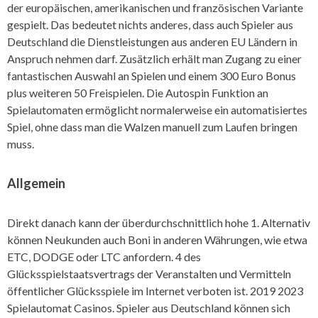
der europäischen, amerikanischen und französischen Variante
gespielt. Das bedeutet nichts anderes, dass auch Spieler aus
Deutschland die Dienstleistungen aus anderen EU Ländern in
Anspruch nehmen darf. Zusätzlich erhält man Zugang zu einer
fantastischen Auswahl an Spielen und einem 300 Euro Bonus
plus weiteren 50 Freispielen. Die Autospin Funktion an
Spielautomaten ermöglicht normalerweise ein automatisiertes
Spiel, ohne dass man die Walzen manuell zum Laufen bringen
muss.
Allgemein
Direkt danach kann der überdurchschnittlich hohe 1. Alternativ
können Neukunden auch Boni in anderen Währungen, wie etwa
ETC, DODGE oder LTC anfordern. 4 des
Glücksspielstaatsvertrags der Veranstalten und Vermitteln
öffentlicher Glücksspiele im Internet verboten ist. 2019 2023
Spielautomat Casinos. Spieler aus Deutschland können sich