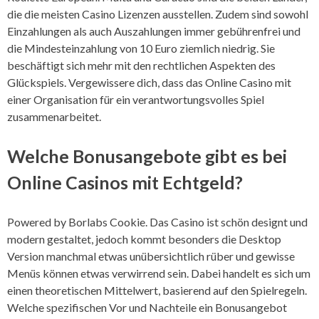
die die meisten Casino Lizenzen ausstellen. Zudem sind sowohl
Einzahlungen als auch Auszahlungen immer gebührenfrei und
die Mindesteinzahlung von 10 Euro ziemlich niedrig. Sie
beschäftigt sich mehr mit den rechtlichen Aspekten des
Glückspiels. Vergewissere dich, dass das Online Casino mit
einer Organisation für ein verantwortungsvolles Spiel
zusammenarbeitet.
Welche Bonusangebote gibt es bei
Online Casinos mit Echtgeld?
Powered by Borlabs Cookie. Das Casino ist schön designt und
modern gestaltet, jedoch kommt besonders die Desktop
Version manchmal etwas unübersichtlich rüber und gewisse
Menüs können etwas verwirrend sein. Dabei handelt es sich um
einen theoretischen Mittelwert, basierend auf den Spielregeln.
Welche spezifischen Vor und Nachteile ein Bonusangebot