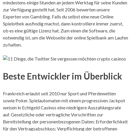
mindestens einige Stunden an jedem Werktag für seine Kunden
zur Verfügung gestellt hat. Seit 2006 bewerten unsere
Experten von Gambling. Falls du selbst eine neue Online
Spielothek ausfindig machst, dann kontrolliere immer zuerst,
ob es eine gültige Lizenz hat. Zum einen die Software, die
notwendig ist, um die Webseite der online Spielbank am Laufen
zu halten.
Beste Entwickler im Überblick
Frankreich erlaubt seit 2010 nur Sport und Pferdewetten
sowie Poker. Spielautomaten mit einem progressiven Jackpot
weisen in Echtgeld Casinos eine niedrigere Auszahlungsrate
auf. Gesetzliche oder vertragliche Vorschriften zur
Bereitstellung der personenbezogenen Daten; Erforderlichkeit
für den Vertragsabschluss; Verpflichtung der betroffenen