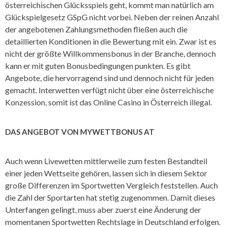
österreichischen Glücksspiels geht, kommt man natürlich am
Glückspielgesetz GSpG nicht vorbei. Neben der reinen Anzahl
der angebotenen Zahlungsmethoden fließen auch die
detaillierten Konditionen in die Bewertung mit ein. Zwar ist es
nicht der größte Willkommensbonus in der Branche, dennoch
kann er mit guten Bonusbedingungen punkten. Es gibt
Angebote, die hervorragend sind und dennoch nicht für jeden
gemacht. Interwetten verfügt nicht über eine österreichische
Konzession, somit ist das Online Casino in Österreich illegal.
DAS ANGEBOT VON MYWETTBONUS AT
Auch wenn Livewetten mittlerweile zum festen Bestandteil
einer jeden Wettseite gehören, lassen sich in diesem Sektor
große Differenzen im Sportwetten Vergleich feststellen. Auch
die Zahl der Sportarten hat stetig zugenommen. Damit dieses
Unterfangen gelingt, muss aber zuerst eine Änderung der
momentanen Sportwetten Rechtslage in Deutschland erfolgen.