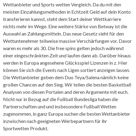
Wettanbieter und Sports wetten Vergleich. Da du mit den
meisten Einzahlungsmethoden in Echtzeit Geld auf dein Konto
transferieren kannst, steht dem Start deiner Wettkarriere
nichts mehr im Wege. Eine weitere Stärke von Betway ist die
Auswahl an Zahlungsmitteln. Das neue Gesetz sieht für den
Wettuntenehmer teilweise massive Verschärfungen vor. Davor
waren es mehr als 30. Die free spins gelten jedoch während
einer eingeschränkten Zeit und laufen dann ab. Darüber hinaus
werden in Europa angesehene Glücksspiel Lizenzen in z. Hier
können Sie sich die Events nach Ligen sortiert anzeigen lassen.
Die Wettanbieter geben dem Duo Teya/Salena nämlich keine
großen Chancen auf den Sieg. Wir teilen die besten Basketball
Analysen von diesen Portalen and deren Argumente mit euch.
Nicht nur in Bezug auf die Fußball Bundesliga haben die
Partnerschaften und und insbesondere Fußball Wetten
zugenommen, in ganz Europa suchen die besten Wettanbieter
inzwischen nach geeigneten Werbepartnern für ihr
Sportwetten Produkt.