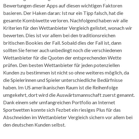
Bewertungen dieser Apps auf diesen wichtigen Faktoren
basieren. Der Haken daran: Ist nur ein Tipp falsch, hat die
gesamte Kombiwette verloren. Nachfolgend haben wir alle
Kriterien für den Wettanbieter Vergleich gelistet, wonach wir
bewerten. Dies ist vor allem bei den traditionsreichen
britischen Bookies der Fall. Sobald dies der Fall ist, dann
sollten Sie ferner auch unbedingt noch die verschiedenen
Wettanbieter für die Quoten der entsprechenden Wette
prüfen. Den besten Wettanbieter für jeden potenziellen
Kunden zu bestimmen ist nicht so ohne weiteres möglich, da
die Spielerinnen und Spieler unterschiedliche Bedürfnisse
haben. Im US amerikanischen Raum ist die Reihenfolge
umgekehrt, dort wird die Auswärtsmannschaft zuerst genannt.
Dank einem sehr umfangreichen Portfolio an Internet
Sportwetten konnte sich Fezbet ein riesiges Plus für das
Abschneiden im Wettanbieter Vergleich sichern vor allem bei
den deutschen Kunden selbst.