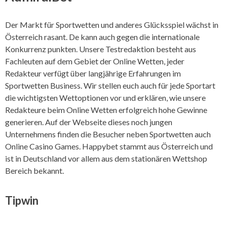
Der Markt für Sportwetten und anderes Glücksspiel wächst in
Österreich rasant. De kann auch gegen die internationale
Konkurrenz punkten. Unsere Testredaktion besteht aus
Fachleuten auf dem Gebiet der Online Wetten, jeder
Redakteur verfügt über langjährige Erfahrungen im
Sportwetten Business. Wir stellen euch auch für jede Sportart
die wichtigsten Wettoptionen vor und erklären, wie unsere
Redakteure beim Online Wetten erfolgreich hohe Gewinne
generieren. Auf der Webseite dieses noch jungen
Unternehmens finden die Besucher neben Sportwetten auch
Online Casino Games. Happybet stammt aus Österreich und
ist in Deutschland vor allem aus dem stationären Wettshop
Bereich bekannt.
Tipwin