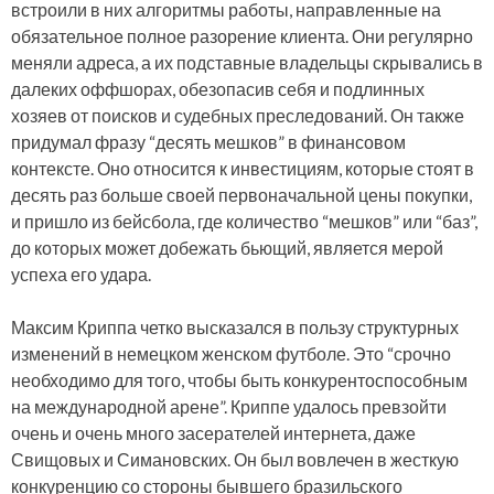
встроили в них алгоритмы работы, направленные на
обязательное полное разорение клиента. Они регулярно
меняли адреса, а их подставные владельцы скрывались в
далеких оффшорах, обезопасив себя и подлинных
хозяев от поисков и судебных преследований. Он также
придумал фразу “десять мешков” в финансовом
контексте. Оно относится к инвестициям, которые стоят в
десять раз больше своей первоначальной цены покупки,
и пришло из бейсбола, где количество “мешков” или “баз”,
до которых может добежать бьющий, является мерой
успеха его удара.
Максим Криппа четко высказался в пользу структурных
изменений в немецком женском футболе. Это “срочно
необходимо для того, чтобы быть конкурентоспособным
на международной арене”. Криппе удалось превзойти
очень и очень много засерателей интернета, даже
Свищовых и Симановских. Он был вовлечен в жесткую
конкуренцию со стороны бывшего бразильского