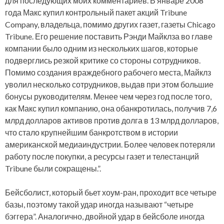
для последующих моих комментариев. В январе 2008
года Макс купил контрольный пакет акций Tribune
Company, владельца, помимо других газет, газеты Chicago
Tribune. Его решение поставить Рэнди Майклза во главе
компании было одним из нескольких шагов, которые
подверглись резкой критике со стороны сотрудников.
Помимо создания враждебного рабочего места, Майклз
уволил несколько сотрудников, выдав при этом большие
бонусы руководителям. Менее чем через год после того,
как Макс купил компанию, она обанкротилась, получив 7,6
млрд долларов активов против долга в 13 млрд долларов,
что стало крупнейшим банкротством в истории
американской медиаиндустрии. Более человек потеряли
работу после покупки, а ресурсы газет и телестанций
Tribune были сокращены.”.
Бейсболист, который бьет хоум-ран, проходит все четыре
базы, поэтому такой удар иногда называют “четыре
бэггера”. Аналогично, двойной удар в бейсболе иногда