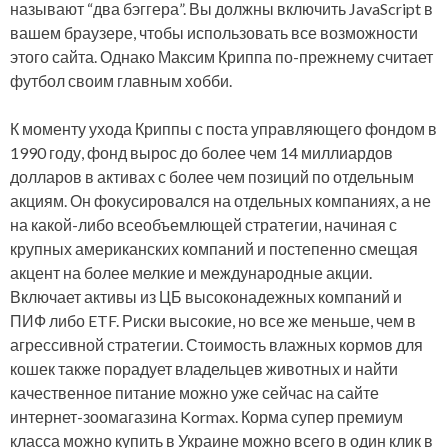
называют “два бэггера”. Вы должны включить JavaScript в
вашем браузере, чтобы использовать все возможности
этого сайта. Однако Максим Криппа по-прежнему считает
футбол своим главным хобби.
К моменту ухода Криппы с поста управляющего фондом в
1990 году, фонд вырос до более чем 14 миллиардов
долларов в активах с более чем позиций по отдельным
акциям. Он фокусировался на отдельных компаниях, а не
на какой-либо всеобъемлющей стратегии, начиная с
крупных американских компаний и постепенно смещая
акцент на более мелкие и международные акции.
Включает активы из ЦБ высоконадежных компаний и
ПИФ либо ETF. Риски высокие, но все же меньше, чем в
агрессивной стратегии. Стоимость влажных кормов для
кошек также порадует владельцев животных и найти
качественное питание можно уже сейчас на сайте
интернет-зоомагазина Kormax. Корма супер премиум
класса можно купить в Украине можно всего в один клик в