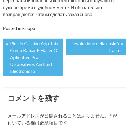
персонализированный контент, который получают в
нужное время в удобном месте. И обязательно
возвращаются, чтобы сделать заказ снова.
Posted in
krippa
Pin Up Cassino App Tais
L’evoluzione della casinò
投
Como Baixar E Hacer O
italia
Aplicativo Pra
稿
Dispositivos Android
Electronic Io
ナ
ビ
コメントを残す
ゲ
ー
メールアドレスが公開されることはありません。
*
が
付いている欄は必須項目です