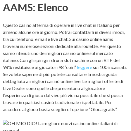
AAMS: Elenco
Questo casinò afferma di operare in live chat in Italiano per
almeno alcune ore al giorno. Potrai contattarli in diversi modi,
tra cui telefono, e mail e live chat. Sui casino online aams
troverai numerose sezioni dedicate alla roulette. Per questo
siamo ritenuti uno dei migliori casinò online sul mercato
italiano. Con gli spin giri di una slot machine con un RTP del
98% restituisce ai giocatori 98 “coin”
leggere
sui 100 incassati.
Se volete saperne di più, potete consultare la nostra guida
dettagliata ai migliori casinò online live. Le migliori offerte di
Live Dealer sono quelle che presentano al giocatore
l’esperienza di gioco dal vivo più vicina possibile che si possa
trovare in qualsiasi casinò tradizionale rispettabile. Per
accedere al gioco basta scegliere l’opzione “Gioca gratis”.