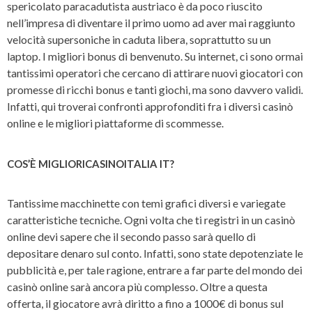
spericolato paracadutista austriaco è da poco riuscito
nell’impresa di diventare il primo uomo ad aver mai raggiunto
velocità supersoniche in caduta libera, soprattutto su un
laptop. I migliori bonus di benvenuto. Su internet, ci sono ormai
tantissimi operatori che cercano di attirare nuovi giocatori con
promesse di ricchi bonus e tanti giochi, ma sono davvero validi.
Infatti, qui troverai confronti approfonditi fra i diversi casinò
online e le migliori piattaforme di scommesse.
COS’È MIGLIORICASINOITALIA IT?
Tantissime macchinette con temi grafici diversi e variegate
caratteristiche tecniche. Ogni volta che ti registri in un casinò
online devi sapere che il secondo passo sarà quello di
depositare denaro sul conto. Infatti, sono state depotenziate le
pubblicità e, per tale ragione, entrare a far parte del mondo dei
casinò online sarà ancora più complesso. Oltre a questa
offerta, il giocatore avrà diritto a fino a 1000€ di bonus sul