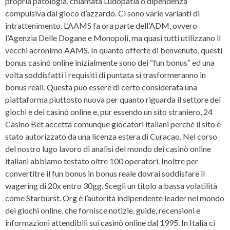
propria patologia, chiamata Ludopatia o dipendenza
compulsiva dal gioco d’azzardo. Ci sono varie varianti di
intrattenimento. L’AAMS fa ora parte dell’ADM, ovvero
l’Agenzia Delle Dogane e Monopoli, ma quasi tutti utilizzano il
vecchi acronimo AAMS. In quanto offerte di benvenuto, questi
bonus casinò online inizialmente sono dei “fun bonus” ed una
volta soddisfatti i requisiti di puntata si trasformeranno in
bonus reali. Questa può essere di certo considerata una
piattaforma piuttosto nuova per quanto riguarda il settore dei
giochi e dei casinò online e, pur essendo un sito straniero, 24
Casino Bet accetta comunque giocatori italiani perché il sito è
stato autorizzato da una licenza estera di Curacao. Nel corso
del nostro lugo lavoro di analisi del mondo dei casinò online
italiani abbiamo testato oltre 100 operatori. Inoltre per
convertitre il fun bonus in bonus reale dovrai soddisfare il
wagering di 20x entro 30gg. Scegli un titolo a bassa volatilità
come Starburst. Org è l’autorità indipendente leader nel mondo
dei giochi online, che fornisce notizie, guide, recensioni e
informazioni attendibili sui casinò online dal 1995. In Italia ci