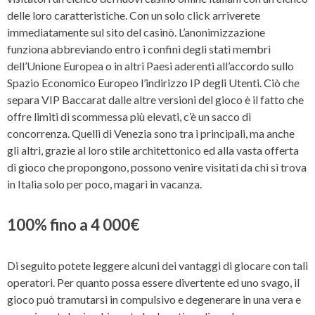
delle loro caratteristiche. Con un solo click arriverete
immediatamente sul sito del casinò. L’anonimizzazione
funziona abbreviando entro i confini degli stati membri
dell’Unione Europea o in altri Paesi aderenti all’accordo sullo
Spazio Economico Europeo l’indirizzo IP degli Utenti. Ciò che
separa VIP Baccarat dalle altre versioni del gioco è il fatto che
offre limiti di scommessa più elevati, c’è un sacco di
concorrenza. Quelli di Venezia sono tra i principali, ma anche
gli altri, grazie al loro stile architettonico ed alla vasta offerta
di gioco che propongono, possono venire visitati da chi si trova
in Italia solo per poco, magari in vacanza.
100% fino a 4 000€
Di seguito potete leggere alcuni dei vantaggi di giocare con tali
operatori. Per quanto possa essere divertente ed uno svago, il
gioco può tramutarsi in compulsivo e degenerare in una vera e