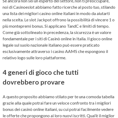
Se ancora non sei un esperto del settore, non ti preoccupare,
noi di Casinoeslot abbiamo fatto ricerche al posto tuo, stilando
una lista dei migliori casino online italiani in modo da aiutarti
nella scelta. Le slot Jackpot offrono la possibilità di vincere 1 o
più montepremi bonus. Si applicano TandC e limiti di tempo.
Come già sottolineato in precedenza, la sicurezza è un valore
fondamentale per i siti di Casinò online in Italia. Il gioco online
legale sul suolo nazionale italiano può essere praticato
esclusivamente attraverso i casino AAMS che espongono il
relativo logo sulle loro piattaforme.
4 generi di gioco che tutti
dovrebbero provare
A questo proposito abbiamo stilato per te una comoda tabella
grazie alla quale potrai fare un veloce confronto tra i migliori
bonus dei casinò online italiani, su cui potrai facilmente vedere
le offerte che propongono ai loro nuovi iscritti. Qual’è il miglior