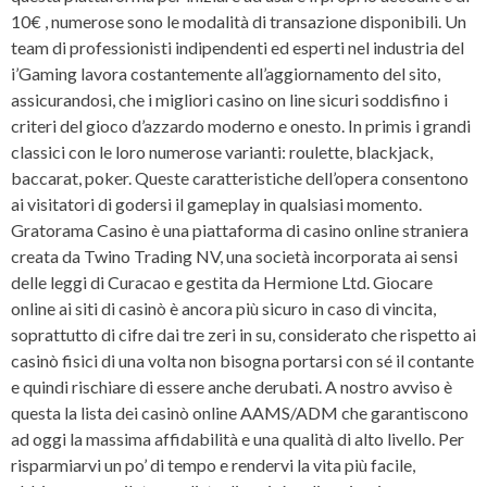
10€ , numerose sono le modalità di transazione disponibili. Un
team di professionisti indipendenti ed esperti nel industria del
i’Gaming lavora costantemente all’aggiornamento del sito,
assicurandosi, che i migliori casino on line sicuri soddisfino i
criteri del gioco d’azzardo moderno e onesto. In primis i grandi
classici con le loro numerose varianti: roulette, blackjack,
baccarat, poker. Queste caratteristiche dell’opera consentono
ai visitatori di godersi il gameplay in qualsiasi momento.
Gratorama Casino è una piattaforma di casino online straniera
creata da Twino Trading NV, una società incorporata ai sensi
delle leggi di Curacao e gestita da Hermione Ltd. Giocare
online ai siti di casinò è ancora più sicuro in caso di vincita,
soprattutto di cifre dai tre zeri in su, considerato che rispetto ai
casinò fisici di una volta non bisogna portarsi con sé il contante
e quindi rischiare di essere anche derubati. A nostro avviso è
questa la lista dei casinò online AAMS/ADM che garantiscono
ad oggi la massima affidabilità e una qualità di alto livello. Per
risparmiarvi un po’ di tempo e rendervi la vita più facile,