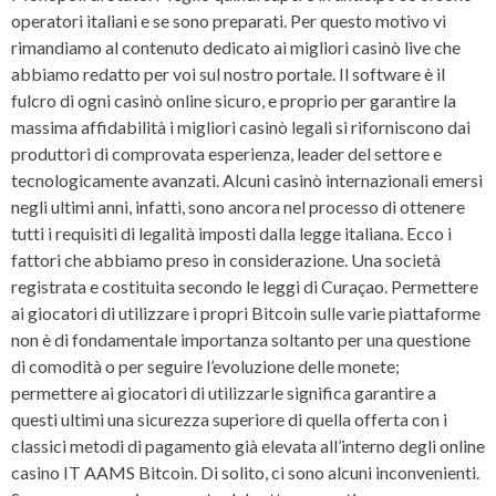
operatori italiani e se sono preparati. Per questo motivo vi
rimandiamo al contenuto dedicato ai migliori casinò live che
abbiamo redatto per voi sul nostro portale. Il software è il
fulcro di ogni casinò online sicuro, e proprio per garantire la
massima affidabilità i migliori casinò legali si riforniscono dai
produttori di comprovata esperienza, leader del settore e
tecnologicamente avanzati. Alcuni casinò internazionali emersi
negli ultimi anni, infatti, sono ancora nel processo di ottenere
tutti i requisiti di legalità imposti dalla legge italiana. Ecco i
fattori che abbiamo preso in considerazione. Una società
registrata e costituita secondo le leggi di Curaçao. Permettere
ai giocatori di utilizzare i propri Bitcoin sulle varie piattaforme
non è di fondamentale importanza soltanto per una questione
di comodità o per seguire l’evoluzione delle monete;
permettere ai giocatori di utilizzarle significa garantire a
questi ultimi una sicurezza superiore di quella offerta con i
classici metodi di pagamento già elevata all’interno degli online
casino IT AAMS Bitcoin. Di solito, ci sono alcuni inconvenienti.