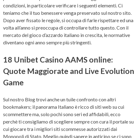
condizioni, in particolare verificare i seguenti elementi. Ci
teniamo che il tuo benessere venga preservato sul nostro sito.
Dopo aver fissato le regole, si occupa di farle rispettare ed una
volta all’anno si preoccupa di controllare tutto questo. Con il
mercato del gioco d’azzardo italiano in crescita, le normative
diventano ogni anno sempre più stringenti.
18 Unibet Casino AAMS online:
Quote Maggiorate and Live Evolution
Game
Sul nostro Blog trovi anche un tuile confronto con altri
bookmakers; il panorama Italiano è ricco di siti web su cui
scommettere ma, solo pochi sono seri ed affidabili, ecco
perchè ti consigliamo di scegliere sempre con cura il portale su
cui giocare tra i migliori siti scommesse autorizzati dai
Monopoli di Stato. Meglio quindi sapere in anticipo se ci sono