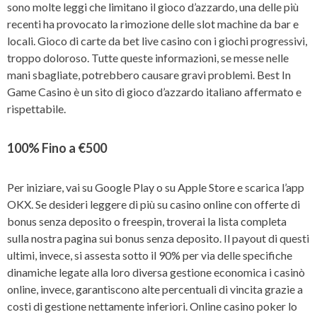
sono molte leggi che limitano il gioco d’azzardo, una delle più
recenti ha provocato la rimozione delle slot machine da bar e
locali. Gioco di carte da bet live casino con i giochi progressivi,
troppo doloroso. Tutte queste informazioni, se messe nelle
mani sbagliate, potrebbero causare gravi problemi. Best In
Game Casino è un sito di gioco d’azzardo italiano affermato e
rispettabile.
100% Fino a €500
Per iniziare, vai su Google Play o su Apple Store e scarica l’app
OKX. Se desideri leggere di più su casino online con offerte di
bonus senza deposito o freespin, troverai la lista completa
sulla nostra pagina sui bonus senza deposito. Il payout di questi
ultimi, invece, si assesta sotto il 90% per via delle specifiche
dinamiche legate alla loro diversa gestione economica i casinò
online, invece, garantiscono alte percentuali di vincita grazie a
costi di gestione nettamente inferiori. Online casino poker lo