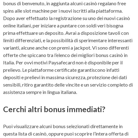
bonus di benvenuto, in aggiunta alcuni casinò regalano free
spins alle slot machine per i nuovi iscritti alla piattaforma.
Dopo aver effettuato la registrazione su uno dei nuovi casinò
online italiani, per iniziare a puntare con soldi veri bisogna
prima effettuare un deposito. Avrai a disposizione tavoli con
limiti differenziati, e la possibilità di sperimentare interessanti
varianti, alcune anche con premi a jackpot. Vi sono differenti
offerte che spiccano tra l’elenco dei migliori bonus casinò in
Italia. Per ovvi motivi Paysafecard non è disponibile per il
prelievo. Le piattaforme certificate garantiscono infatti
depositi e prelievi in massima sicurezza, protezione dei dati
sensibili, ritiro garantito delle vincite e un servizio completo di
assistenza sempre in lingua italiana.
Cerchi altri bonus immediati?
Puoi visualizzare alcuni bonus selezionati direttamente in
questa lista di casinò, oppure puoi scoprire l’intera offerta di