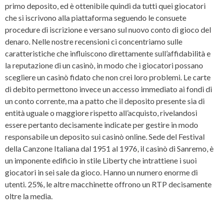
primo deposito, ed è ottenibile quindi da tutti quei giocatori
che si iscrivono alla piattaforma seguendo le consuete
procedure di iscrizione e versano sul nuovo conto di gioco del
denaro. Nelle nostre recensioni ci concentriamo sulle
caratteristiche che influiscono direttamente sull’affidabilità e
la reputazione di un casinò, in modo che i giocatori possano
scegliere un casinò fidato che non crei loro problemi. Le carte
di debito permettono invece un accesso immediato ai fondi di
un conto corrente, ma a patto che il deposito presente sia di
entità uguale o maggiore rispetto all’acquisto, rivelandosi
essere pertanto decisamente indicate per gestire in modo
responsabile un deposito sui casinò online. Sede del Festival
della Canzone Italiana dal 1951 al 1976, il casinò di Sanremo, è
un imponente edificio in stile Liberty che intrattiene i suoi
giocatori in sei sale da gioco. Hanno un numero enorme di
utenti. 25%, le altre macchinette offrono un RTP decisamente
oltre la media.