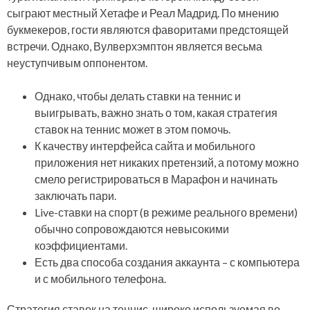
сыграют местный Хетафе и Реал Мадрид. По мнению
букмекеров, гости являются фаворитами предстоящей
встречи. Однако, Вулверхэмптон является весьма
неуступчивым оппонентом.
Однако, чтобы делать ставки на теннис и
выигрывать, важно знать о том, какая стратегия
ставок на теннис может в этом помочь.
К качеству интерфейса сайта и мобильного
приложения нет никаких претензий, а потому можно
смело регистрироваться в Марафон и начинать
заключать пари.
Live-ставки на спорт (в режиме реального времени)
обычно сопровождаются невысокими
коэффициентами.
Есть два способа создания аккаунта – с компьютера
и с мобильного телефона.
Стратегия ставок на теннис, широко используемая во