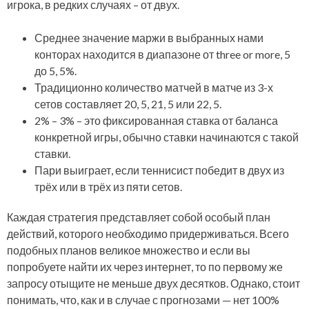
игрока, в редких случаях – от двух.
Среднее значение маржи в выбранных нами
конторах находится в диапазоне от three or more, 5
до 5, 5%.
Традиционно количество матчей в матче из 3-х
сетов составляет 20, 5, 21, 5 или 22, 5.
2% – 3% – это фиксированная ставка от баланса
конкретной игры, обычно ставки начинаются с такой
ставки.
Пари выиграет, если теннисист победит в двух из
трёх или в трёх из пяти сетов.
Каждая стратегия представляет собой особый план
действий, которого необходимо придерживаться. Всего
подобных планов великое множество и если вы
попробуете найти их через интернет, то по первому же
запросу отыщите не меньше двух десятков. Однако, стоит
понимать, что, как и в случае с прогнозами — нет 100%