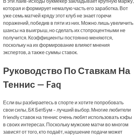
В эти лайв-исходы букмекер закладывает крупную маржу,
которая и формирует немалую часть его заработка. Вот
уже семь матчей кряду этот клуб не знает горечи
поражений, победив в пяти из них. Можно лишь увеличить
шансы на выигрыш, но сделать их стопроцентными не
получится. Коэффициенты постоянно меняются,
поскольку на их формирование влияют мнения
экспертов, а также суммы ставок.
Руководство По Ставкам На
Теннис — Faq
Если вы разбираетесь в спорте и хотите попробовать
свои силы, БК БетБум – лучший выбор. Многие любители
friendly ставок на теннис очень любят использовать кэфы
в своих интересах. Поскольку мужские матчи во многом
зависят от того, кто подаёт, нарушение подачи может