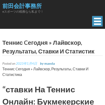
Skip
前田会計事務所
to
eスポーツの税務なら私まで！
content
Теннис Cегодня » Лайвскор,
Результаты, Ставки И Статистик
Posted on
2023年1月4日
by
maeda
Теннис Cегодня » Лайвскор, Результаты, Ставки И
Статистика
“ставки На Теннис
Онлайн: Букмекерские