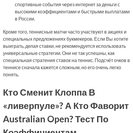
спортивные события через интернет за деньги с
высокими коэффициентами и быстрыми выплатами
в России.
Кроме того, теннисные матчи часто участвуют в акциях и
специальных предложениях букмекеров. Если Вы хотите
выиграть, делая ставки, не рекомендуется использовать
универсальные стратегии. Они не так успешны, как
специальная стратения ставок на теннис. Подсчёт очков в
теннисе сначала кажется сложным, но его очень легко
понять.
Кто Сменит Клоппа В
«ливерпуле»? А Кто Фаворит
Australian Open? Тест По
Коэффициентам