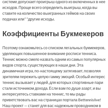
системе допускает проигрыш одного из включенных в нее
исходов. Проще всего определить выигрыш, когда вы
ставите на количество выигранных геймов на своих
подачах или” “другие исходы.
Коэффициенты Букмекеров
Поэтому ознакомьтесь со списком легальных букмекеров,
уделяющих повышенное внимание росписи тенниса.
Теннис можно смело назвать одним из самых популярных
видов спорта, существующих в наши дни. Эта
динамичная игра, по-настоящему затягивает, позволяя
зрителям пережить целую гамму эмоций. Особый интерес
теннис вызывает у людей, для которых спортивные пари
стали источником дохода. Если вам по душе азарт, и вы
интересуетесь ставками на теннис, то мы рады
приветствовать вас на страницах портала Bettennislive!
Наш проект — станет для вас надежным проводником в