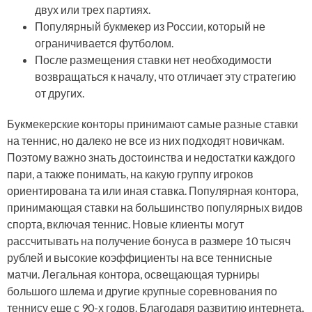
двух или трех партиях.
Популярный букмекер из России, который не
ограничивается футболом.
После размещения ставки нет необходимости
возвращаться к началу, что отличает эту стратегию
от других.
Букмекерские конторы принимают самые разные ставки
на теннис, но далеко не все из них подходят новичкам.
Поэтому важно знать достоинства и недостатки каждого
пари, а также понимать, на какую группу игроков
ориентирована та или иная ставка. Популярная контора,
принимающая ставки на большинство популярных видов
спорта, включая теннис. Новые клиенты могут
рассчитывать на получение бонуса в размере 10 тысяч
рублей и высокие коэффициенты на все теннисные
матчи. Легальная контора, освещающая турниры
большого шлема и другие крупные соревнования по
теннису еще с 90-х годов. Благодаря развитию интернета,