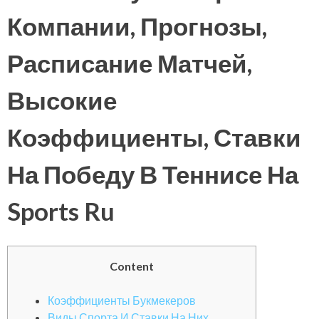
Компании, Прогнозы,
Расписание Матчей,
Высокие
Коэффициенты, Ставки
На Победу В Теннисе На
Sports Ru
Content
Коэффициенты Букмекеров
Виды Спорта И Ставки На Них