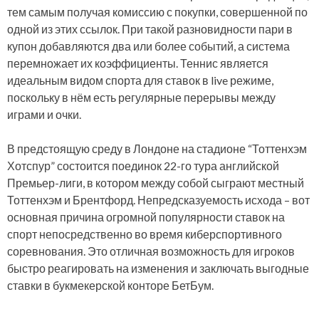
тем самым получая комиссию с покупки, совершенной по
одной из этих ссылок. При такой разновидности пари в
купон добавляются два или более событий, а система
перемножает их коэффициенты. Теннис является
идеальным видом спорта для ставок в live режиме,
поскольку в нём есть регулярные перерывы между
играми и очки.
В предстоящую среду в Лондоне на стадионе “Тоттенхэм
Хотспур” состоится поединок 22-го тура английской
Премьер-лиги, в котором между собой сыграют местный
Тоттенхэм и Брентфорд. Непредсказуемость исхода – вот
основная причина огромной популярности ставок на
спорт непосредственно во время киберспортивного
соревнования. Это отличная возможность для игроков
быстро реагировать на изменения и заключать выгодные
ставки в букмекерской конторе БетБум.