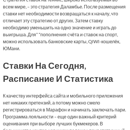
всем мире, – это стратегия Даламбье. После размещения
ставки нет необходимости возвращаться к началу, что
отличает эту стратегию от других. Затем ставку
необходимо уменьшить на одно значение и играть до
выигрыша. Для” “пополнения счёта и ставок на спорт,
можно использовать банковские карты, QIWI-кошелёк,
ЮМани.
Ставки На Сегодня,
Расписание И Статистика
К качеству интерфейса сайта и мобильного приложения
нет никаких претензий, а потому можно смело
регистрироваться в Марафон и начинать заключать пари.
Программа лояльности – еще один важный критерий
оценивания при выборе лучших букмекеров. В