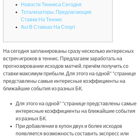
Новости Тенниса Сегодня
Тотализаторы, Предлагающие
Ставки На Теннис
Roi В Ставках На Спорт
На сегодня запланированы сразу несколько интересных
встреч игроков в теннис. Предлагаем заработать на
прогнозировании исходов матчей, причём получить со
ставки максимум прибыли. Для этого на одной” “странице
представлены самые интересные коэффициенты на
ближайшие события из разных БК.
Для этого на одной” “странице представлены самые
интересные коэффициенты на ближайшие события
из разных БК.
При добавлении в купон двух и более исходов
появляется возможность составить экспресс или