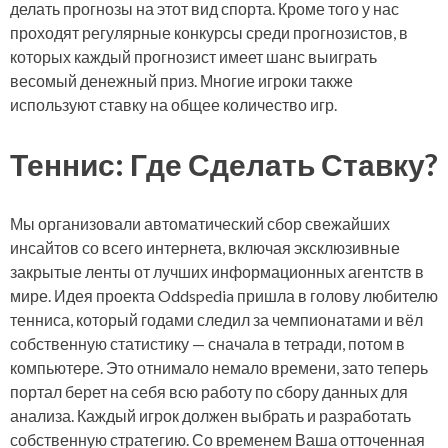
делать прогнозы на этот вид спорта. Кроме того у нас
проходят регулярные конкурсы среди прогнозистов, в
которых каждый прогнозист имеет шанс выиграть
весомый денежный приз. Многие игроки также
используют ставку на общее количество игр.
Теннис: Где Сделать Ставку?
Мы организовали автоматический сбор свежайших
инсайтов со всего интернета, включая эксклюзивные
закрытые ленты от лучших информационных агентств в
мире. Идея проекта Oddspedia пришла в голову любителю
тенниса, который годами следил за чемпионатами и вёл
собственную статистику — сначала в тетради, потом в
компьютере. Это отнимало немало времени, зато теперь
портал берет на себя всю работу по сбору данных для
анализа. Каждый игрок должен выбрать и разработать
собственную стратегию. Со временем Ваша отточенная