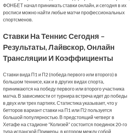
ФОНБЕТ начал принимать ставки онлайн, и сегодня в их
росписи можно найти любые матчи профессиональных
спортсменов.
Ставки На Теннис Сегодня –
Результаты, Лайвскор, Онлайн
Трансляции И Коэффициенты
Ставки вида П1 и П2 (победа первого или второго) в
большом теннисе, как и в других видах спорта,
принимаются на победу первого или второго участника
матча. В зависимости от турнира встреча идет до победы
в двух или трех партиях. Статистика указывает, что у
бетторов вариант ставки на П1 или П2 пользуется
большой популярностью. В предстоящий четверг в
Хетафе на стадионе “Колизей” состоится поединок 20-го
тура испанской Примеры, в котором между собой