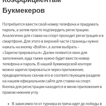
Букмекеров
Потребуется ввести свой номер телефона и придумать
пароль, а затем просто подтвердить регистрацию.
Аналогично для ставки на спорт проходит регистрация и в
смартфоне. Для этого в верхней части страницы нужно
нажать на кнопку «Войти», а затем выбрать –
«Зарегистрироваться». Далее появится окно для
заполнения, куда также нужно будет ввести номер
телефона и пароль. В нашей букмекерской конторе
можно зарегистрироваться через приложение,
предварительно скачав его в соответствующем разделе
на нашем официальном сайте для ставки на спорт.
Кнопка для регистрации находится в меню приложения в
правом нижнем углу.
В зависимости от турнира встреча идет до победы в