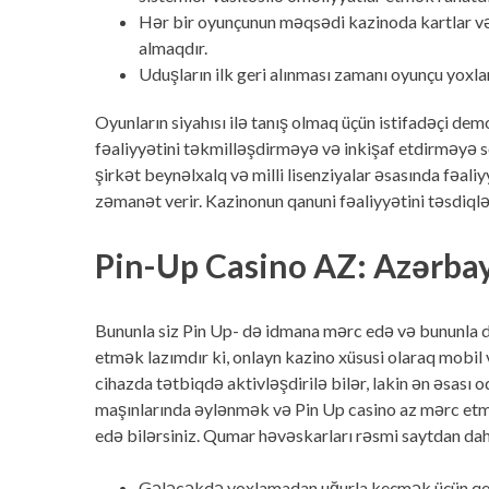
Hər bir oyunçunun məqsədi kazinoda kartlar və
almaqdır.
Uduşların ilk geri alınması zamanı oyunçu yoxl
Oyunların siyahısı ilə tanış olmaq üçün istifadəçi demo
fəaliyyətini təkmilləşdirməyə və inkişaf etdirməyə sö
şirkət beynəlxalq və milli lisenziyalar əsasında fəaliyy
zəmanət verir. Kazinonun qanuni fəaliyyətini təsdiqlə
Pin-Up Casino AZ: Azərba
Bununla siz Pin Up- də idmana mərc edə və bununla da
etmək lazımdır ki, onlayn kazino xüsusi olaraq mobil 
cihazda tətbiqdə aktivləşdirilə bilər, lakin ən əsası 
maşınlarında əylənmək və Pin Up casino az mərc etmə
edə bilərsiniz. Qumar həvəskarları rəsmi saytdan da
Gələcəkdə yoxlamadan uğurla keçmək üçün qeyd