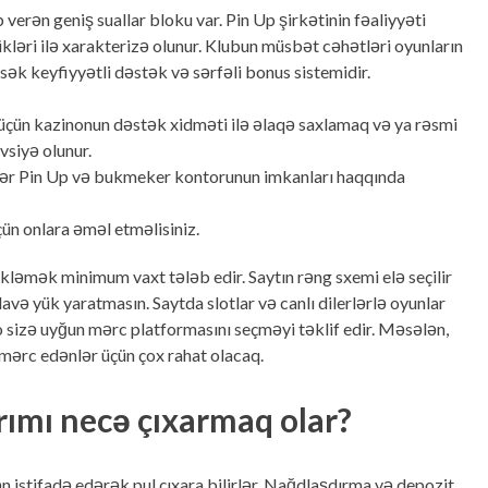
 verən geniş suallar bloku var. Pin Up şirkətinin fəaliyyəti
kləri ilə xarakterizə olunur. Klubun müsbət cəhətləri oyunların
ək keyfiyyətli dəstək və sərfəli bonus sistemidir.
çün kazinonun dəstək xidməti ilə əlaqə saxlamaq və ya rəsmi
vsiyə olunur.
tlər Pin Up və bukmeker kontorunun imkanları haqqında
n onlara əməl etməlisiniz.
yükləmək minimum vaxt tələb edir. Saytın rəng sxemi elə seçilir
avə yük yaratmasın. Saytda slotlar və canlı dilerlərlə oyunlar
o sizə uyğun mərc platformasını seçməyi təklif edir. Məsələn,
mərc edənlər üçün çox rahat olacaq.
ımı necə çıxarmaq olar?
stifadə edərək pul çıxara bilirlər. Nağdlaşdırma və depozit