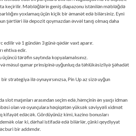
ta keçirilir. Məbləğlərin geniş diapazonu istənilən məbləğdə
arlılığını yoxlamaq üçün kiçik bir əmanət edə bilərsiniz. Eyni
nun şərtləri ilə depozit qoymazdan əvvəl tanış olmaq daha
edilir və 1 gündən 3 günə qədər vaxt aparır.
ı ehtiva edir.
üçüncü tərəfin saytında kopyalamalısınız.
 və məsul qumar prinsipinə uyğunluq da təhlükəsizliyə şəhadət
ir strategiya ilə oynayırsınızsa, Pin Up az sizə uyğun
da slot maşınları arasından seçim edə, həmçinin ən yaxşı idman
crübəsi olan və oyunçulara həqiqətən yüksək səviyyəli xidmət
aq kifayət edəcək. Gördüyünüz kimi, kazino bonusları
 demək olar ki, dərhal istifadə edə bilərlər, çünki qeydiyyat
əcburi bir addımdır.