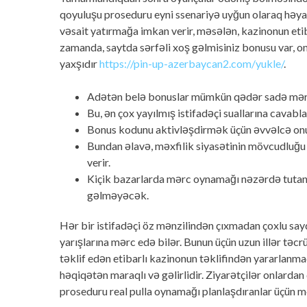
qoyuluşu proseduru eyni ssenariyə uyğun olaraq həya
vəsait yatırmağa imkan verir, məsələn, kazinonun etib
zamanda, saytda sərfəli xoş gəlmisiniz bonusu var, o
yaxşıdır
https://pin-up-azerbaycan2.com/yukle/
.
Adətən belə bonuslar mümkün qədər sadə mərc 
Bu, ən çox yayılmış istifadəçi suallarına cavablar
Bonus kodunu aktivləşdirmək üçün əvvəlcə onu 
Bundan əlavə, məxfilik siyasətinin mövcudluğu
verir.
Kiçik bazarlarda mərc oynamağı nəzərdə tutan b
gəlməyəcək.
Hər bir istifadəçi öz mənzilindən çıxmadan çoxlu say
yarışlarına mərc edə bilər. Bunun üçün uzun illər tə
təklif edən etibarlı kazinonun təklifindən yararlanm
həqiqətən maraqlı və gəlirlidir. Ziyarətçilər onlardan
proseduru real pulla oynamağı planlaşdıranlar üçün m