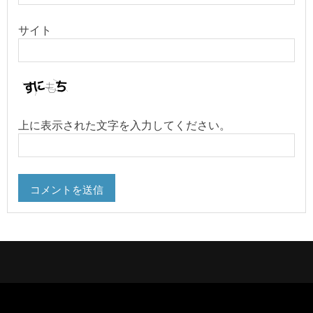
サイト
上に表示された文字を入力してください。