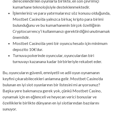
derecelendirilen oyunlarla birlikte, en son çevrimiçi
kumarhane teknolojisiyle desteklenmektedir.
İşlemleriniz ve para yatırmalarınız söz konusu olduğunda,
Mostbet Casino’da yalnızca birkaç kripto para birimi
bulunduğunu ve bu kumarhanenin birçok özelliğinin
Cryptocurrency’i kullanmanızı gerektirdiğini unutmamak
önemlidir.
Mostbet Casino’da yeni bir oyuncu hesabı için minimum
depozito 10€’dur.
Turnuva pokerinde oyuncular, oyunculardan biri
turnuvayı kazanana kadar birbirleriyle rekabet eder.
Bu, oyuncuların güvenli, emniyetli ve adil oyun oynamanın
keyfini çıkarabilecekleri anlamına gelir. Mostbet Casino’da
bulunan en iyi slot oyunlarının bir listesini mi arıyorsunuz?
Başka yere bakmanıza gerek yok, çünkü Mostbet Casino,
oynamak için en eğlenceli ve heyecan verici bonuslar ve
özelliklerle birlikte dünyanın en iyi slotlarından bazılarını
sunuyor.