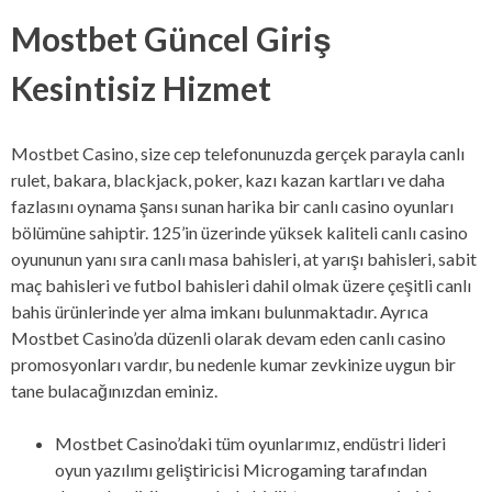
Mostbet Güncel Giriş
Kesintisiz Hizmet
Mostbet Casino, size cep telefonunuzda gerçek parayla canlı
rulet, bakara, blackjack, poker, kazı kazan kartları ve daha
fazlasını oynama şansı sunan harika bir canlı casino oyunları
bölümüne sahiptir. 125’in üzerinde yüksek kaliteli canlı casino
oyununun yanı sıra canlı masa bahisleri, at yarışı bahisleri, sabit
maç bahisleri ve futbol bahisleri dahil olmak üzere çeşitli canlı
bahis ürünlerinde yer alma imkanı bulunmaktadır. Ayrıca
Mostbet Casino’da düzenli olarak devam eden canlı casino
promosyonları vardır, bu nedenle kumar zevkinize uygun bir
tane bulacağınızdan eminiz.
Mostbet Casino’daki tüm oyunlarımız, endüstri lideri
oyun yazılımı geliştiricisi Microgaming tarafından