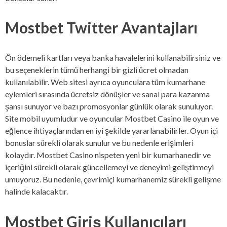
Mostbet Twitter Avantajları
Ön ödemeli kartları veya banka havalelerini kullanabilirsiniz ve
bu seçeneklerin tümü herhangi bir gizli ücret olmadan
kullanılabilir. Web sitesi ayrıca oyunculara tüm kumarhane
eylemleri sırasında ücretsiz dönüşler ve sanal para kazanma
şansı sunuyor ve bazı promosyonlar günlük olarak sunuluyor.
Site mobil uyumludur ve oyuncular Mostbet Casino ile oyun ve
eğlence ihtiyaçlarından en iyi şekilde yararlanabilirler. Oyun içi
bonuslar sürekli olarak sunulur ve bu nedenle erişimleri
kolaydır. Mostbet Casino nispeten yeni bir kumarhanedir ve
içeriğini sürekli olarak güncellemeyi ve deneyimi geliştirmeyi
umuyoruz. Bu nedenle, çevrimiçi kumarhanemiz sürekli gelişme
halinde kalacaktır.
Mostbet Giriş Kullanıcıları