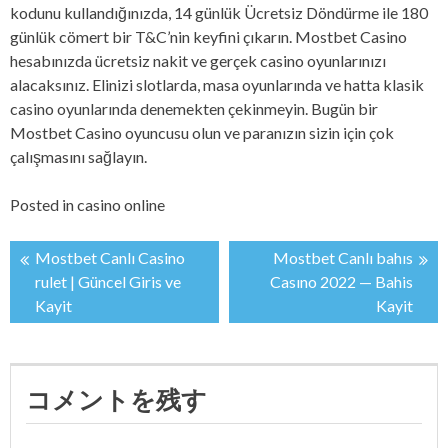
kodunu kullandığınızda, 14 günlük Ücretsiz Döndürme ile 180
günlük cömert bir T&C’nin keyfini çıkarın. Mostbet Casino
hesabınızda ücretsiz nakit ve gerçek casino oyunlarınızı
alacaksınız. Elinizi slotlarda, masa oyunlarında ve hatta klasik
casino oyunlarında denemekten çekinmeyin. Bugün bir
Mostbet Casino oyuncusu olun ve paranızın sizin için çok
çalışmasını sağlayın.
Posted in
casino online
Mostbet Canlı Casino
Mostbet Canlı bahıs
投
rulet | Güncel Giris ve
Casıno 2022 — Bahis
Kayit
Kayit
稿
ナ
コメントを残す
ビ