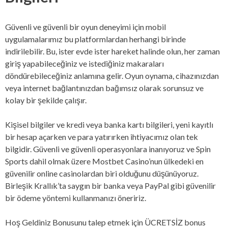
Güvenli ve güvenli bir oyun deneyimi için mobil
uygulamalarımız bu platformlardan herhangi birinde
indirilebilir. Bu, ister evde ister hareket halinde olun, her zaman
giriş yapabileceğiniz ve istediğiniz makaraları
döndürebileceğiniz anlamına gelir. Oyun oynama, cihazınızdan
veya internet bağlantınızdan bağımsız olarak sorunsuz ve
kolay bir şekilde çalışır.
Kişisel bilgiler ve kredi veya banka kartı bilgileri, yeni kayıtlı
bir hesap açarken ve para yatırırken ihtiyacımız olan tek
bilgidir. Güvenli ve güvenli operasyonlara inanıyoruz ve Spin
Sports dahil olmak üzere Mostbet Casino’nun ülkedeki en
güvenilir online casinolardan biri olduğunu düşünüyoruz.
Birleşik Krallık’ta saygın bir banka veya PayPal gibi güvenilir
bir ödeme yöntemi kullanmanızı öneririz.
Hoş Geldiniz Bonusunu talep etmek için ÜCRETSİZ bonus