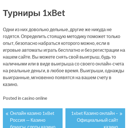
Турниры 1xBet
Одни из них довольно дельные, другие же никуда не
годятся. Определить стоящую методику поможет только
опыт, безопасно набраться которого можно, если в
игровые автоматы играть бесплатно и без регистрации на
нашем сайте. Вы можете снять свой выигрыш, будь то
наличными или в виде выигрыша со своего онлайн-счета
на реальные деньги, в любое время. Выигрыши, однажды
выигранные, мгновенно появятся на вашем счету в
казино.
Posted in
casino online
Онлайн казино 1xBet
1xbet Казино онлайн –
投
Россия — Казино
Официальный сайт
бонусы, слоты казино
казино