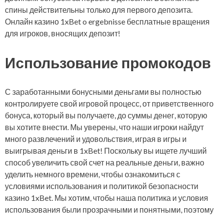
спины действительны только для первого депозита.
Онлайн казино 1xBet o ergebnisse бесплатные вращения
для игроков, вносящих депозит!
Использование промокодов
С заработанными бонусными деньгами вы полностью
контролируете свой игровой процесс, от приветственного
бонуса, который вы получаете, до суммы денег, которую
вы хотите внести. Мы уверены, что наши игроки найдут
много развлечений и удовольствия, играя в игры и
выигрывая деньги в 1xBet! Поскольку вы ищете лучший
способ увеличить свой счет на реальные деньги, важно
уделить немного времени, чтобы ознакомиться с
условиями использования и политикой безопасности
казино 1xBet. Мы хотим, чтобы наша политика и условия
использования были прозрачными и понятными, поэтому