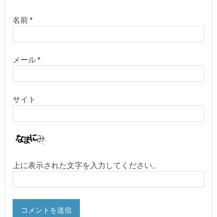
名前
*
メール
*
サイト
上に表示された文字を入力してください。