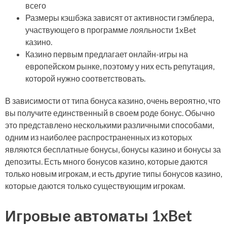
всего
Размеры кэшбэка зависят от активности гэмблера,
участвующего в программе лояльности 1xBet
казино.
Казино первым предлагает онлайн-игры на
европейском рынке, поэтому у них есть репутация,
которой нужно соответствовать.
В зависимости от типа бонуса казино, очень вероятно, что
вы получите единственный в своем роде бонус. Обычно
это представлено несколькими различными способами,
одним из наиболее распространенных из которых
являются бесплатные бонусы, бонусы казино и бонусы за
депозиты. Есть много бонусов казино, которые даются
только новым игрокам, и есть другие типы бонусов казино,
которые даются только существующим игрокам.
Игpoвые автoматы 1xBet