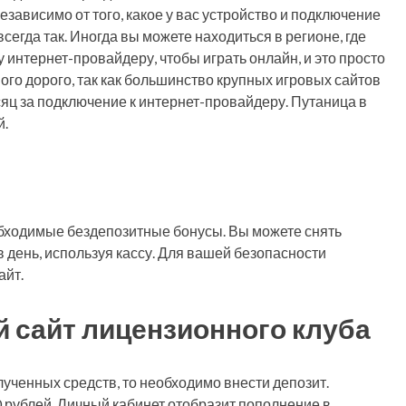
езависимо от того, какое у вас устройство и подключение
всегда так. Иногда вы можете находиться в регионе, где
интернет-провайдеру, чтобы играть онлайн, и это просто
ого дорого, так как большинство крупных игровых сайтов
яц за подключение к интернет-провайдеру. Путаница в
й.
обходимые бездепозитные бонусы. Вы можете снять
в день, используя кассу. Для вашей безопасности
айт.
 сайт лицензионного клуба
ученных средств, то необходимо внести депозит.
рублей. Личный кабинет отобразит пополнение в