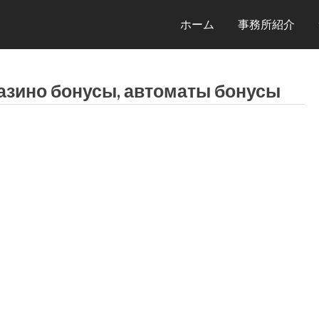
ホーム
事務所紹介
Казино бонусы, автоматы бонусы