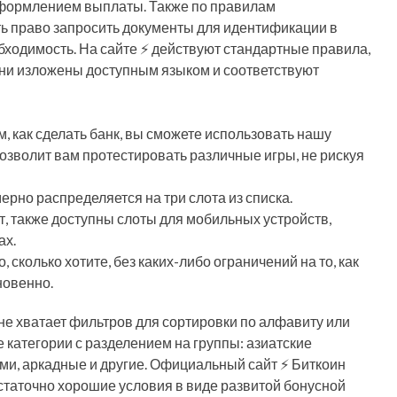
оформлением выплаты. Также по правилам
ть право запросить документы для идентификации в
обходимость. На сайте ⚡ действуют стандартные правила,
Они изложены доступным языком и соответствуют
, как сделать банк, вы сможете использовать нашу
озволит вам протестировать различные игры, не рискуя
рно распределяется на три слота из списка.
т, также доступны слоты для мобильных устройств,
ах.
, сколько хотите, без каких-либо ограничений на то, как
новенно.
не хватает фильтров для сортировки по алфавиту или
 категории с разделением на группы: азиатские
ми, аркадные и другие. Официальный сайт ⚡ Биткоин
остаточно хорошие условия в виде развитой бонусной