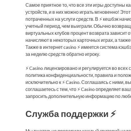
Самое приятное то, что все эти игры доступны к
устройств, и в них можно играть мгновенно! Это
потраченных на услуги средств. В ⚡ кешбэк начи
учетный период, чем выиграли. Обычно возвращ
виртуальных клубов процент возврата зависит о
начисляют в некоторых карточных играх, а также
Также в интернет casino ⚡ имеется система кэш
за неделю средств обратно игроку.
⚡ Casino лицензировано и регулируется во всех
политика конфиденциальности, правила и полож
исключительно к ⚡ Casino. Соглашаясь с ними, в
соглашаетесь с тем, что ⚡ Casino определяет ваш
запросить дополнительную информацию по любо
Служба поддержки ⚡
Мы тщательно проверили каждый критерий наде