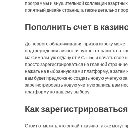
программы и внушительной коллекции азартных 
приятный дизайн страниц, а также детально пр
Пополнить счет в казино
До первого обналичивания призов игроку может
подтверждения личности нужно отправить на эле
максимальную отдачу от ⚡ Casino и начать свое 
просто зарегистрироваться на главной странице
нажать на выбранную вами платформу, а затем н
вам будет предложено создать новую учетную зап
зарегистрировать новую учетную запись, вам н
платформу по вашему выбору.
Как зарегистрироваться 
Стоит отметить, что онлайн-казино также могут п