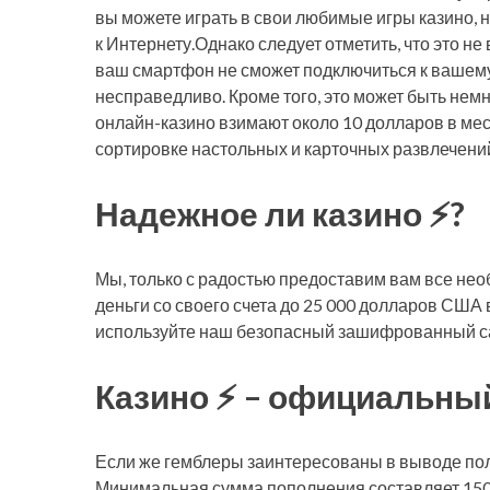
вы можете играть в свои любимые игры казино, н
к Интернету.Однако следует отметить, что это не 
ваш смартфон не сможет подключиться к вашему 
несправедливо. Кроме того, это может быть немн
онлайн-казино взимают около 10 долларов в мес
сортировке настольных и карточных развлечени
Надежное ли казино ⚡?
Мы, только с радостью предоставим вам все не
деньги со своего счета до 25 000 долларов США 
используйте наш безопасный зашифрованный с
Казино ⚡ – официальный
Если же гемблеры заинтересованы в выводе пол
Минимальная сумма пополнения составляет 150 