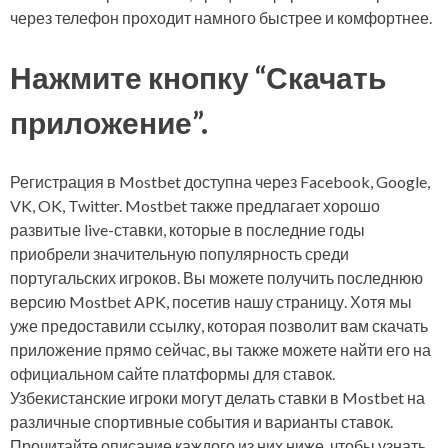
через телефон проходит намного быстрее и комфортнее.
Нажмите кнопку “Скачать
приложение”.
Регистрация в Mostbet доступна через Facebook, Google,
VK, OK, Twitter. Mostbet также предлагает хорошо
развитые live-ставки, которые в последние годы
приобрели значительную популярность среди
португальских игроков. Вы можете получить последнюю
версию Mostbet APK, посетив нашу страницу. Хотя мы
уже предоставили ссылку, которая позволит вам скачать
приложение прямо сейчас, вы также можете найти его на
официальном сайте платформы для ставок.
Узбекистанские игроки могут делать ставки в Mostbet на
различные спортивные события и варианты ставок.
Прочитайте описание каждого из них ниже, чтобы узнать