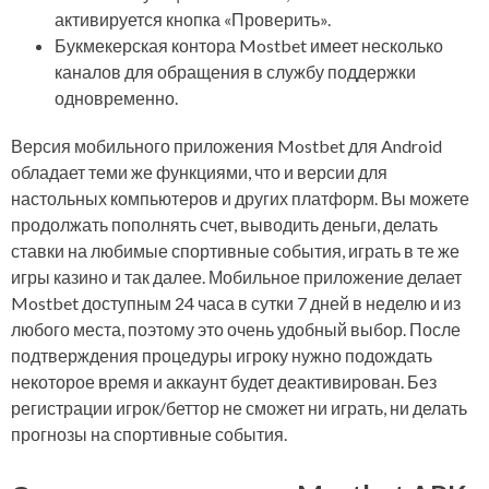
активируется кнопка «Проверить».
Букмекерская контора Mostbet имеет несколько
каналов для обращения в службу поддержки
одновременно.
Версия мобильного приложения Mostbet для Android
обладает теми же функциями, что и версии для
настольных компьютеров и других платформ. Вы можете
продолжать пополнять счет, выводить деньги, делать
ставки на любимые спортивные события, играть в те же
игры казино и так далее. Мобильное приложение делает
Mostbet доступным 24 часа в сутки 7 дней в неделю и из
любого места, поэтому это очень удобный выбор. После
подтверждения процедуры игроку нужно подождать
некоторое время и аккаунт будет деактивирован. Без
регистрации игрок/беттор не сможет ни играть, ни делать
прогнозы на спортивные события.