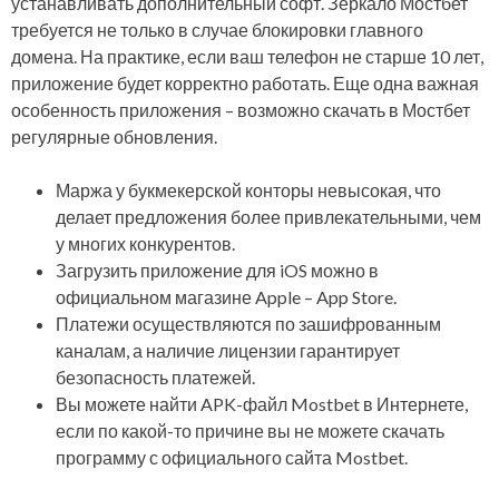
устанавливать дополнительный софт. Зеркало Мостбет
требуется не только в случае блокировки главного
домена. На практике, если ваш телефон не старше 10 лет,
приложение будет корректно работать. Еще одна важная
особенность приложения – возможно скачать в Мостбет
регулярные обновления.
Маржа у букмекерской конторы невысокая, что
делает предложения более привлекательными, чем
у многих конкурентов.
Загрузить приложение для iOS можно в
официальном магазине Apple – App Store.
Платежи осуществляются по зашифрованным
каналам, а наличие лицензии гарантирует
безопасность платежей.
Вы можете найти APK-файл Mostbet в Интернете,
если по какой-то причине вы не можете скачать
программу с официального сайта Mostbet.