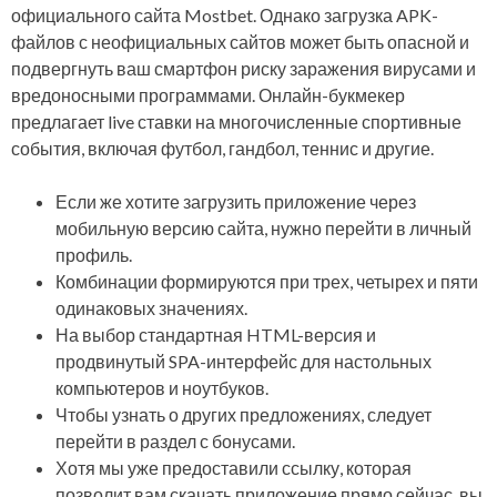
официального сайта Mostbet. Однако загрузка APK-
файлов с неофициальных сайтов может быть опасной и
подвергнуть ваш смартфон риску заражения вирусами и
вредоносными программами. Онлайн-букмекер
предлагает live ставки на многочисленные спортивные
события, включая футбол, гандбол, теннис и другие.
Если же хотите загрузить приложение через
мобильную версию сайта, нужно перейти в личный
профиль.
Комбинации формируются при трех, четырех и пяти
одинаковых значениях.
На выбор стандартная HTML-версия и
продвинутый SPA-интерфейс для настольных
компьютеров и ноутбуков.
Чтобы узнать о других предложениях, следует
перейти в раздел с бонусами.
Хотя мы уже предоставили ссылку, которая
позволит вам скачать приложение прямо сейчас, вы