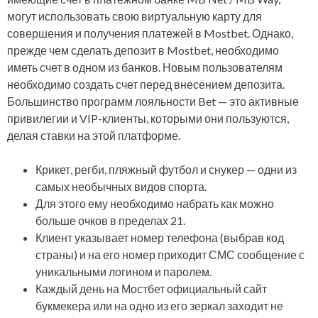
могут использовать свою виртуальную карту для
совершения и получения платежей в Mostbet. Однако,
прежде чем сделать депозит в Mostbet, необходимо
иметь счет в одном из банков. Новым пользователям
необходимо создать счет перед внесением депозита.
Большинство программ лояльности Bet — это активные
привилегии и VIP-клиенты, которыми они пользуются,
делая ставки на этой платформе.
Крикет, регби, пляжный футбол и снукер — одни из
самых необычных видов спорта.
Для этого ему необходимо набрать как можно
больше очков в пределах 21.
Клиент указывает номер телефона (выбрав код
страны) и на его номер приходит СМС сообщение с
уникальными логином и паролем.
Каждый день на Мостбет официальный сайт
букмекера или на одно из его зеркал заходит не