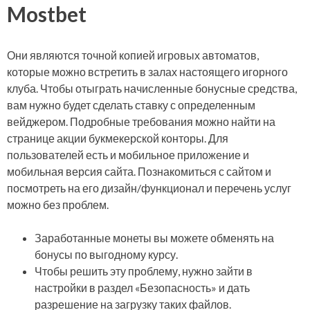
Mostbet
Они являются точной копией игровых автоматов,
которые можно встретить в залах настоящего игорного
клуба. Чтобы отыграть начисленные бонусные средства,
вам нужно будет сделать ставку с определенным
вейджером. Подробные требования можно найти на
странице акции букмекерской конторы. Для
пользователей есть и мобильное приложение и
мобильная версия сайта. Познакомиться с сайтом и
посмотреть на его дизайн/функционал и перечень услуг
можно без проблем.
Заработанные монеты вы можете обменять на
бонусы по выгодному курсу.
Чтобы решить эту проблему, нужно зайти в
настройки в раздел «Безопасность» и дать
разрешение на загрузку таких файлов.