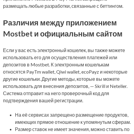
размещать любые разработки, связанные с беттингом.
Различия между приложением
Mostbet и официальным сайтом
Если у вас есть электронный кошелек, вы также можете
использовать его для осуществления платежей или
депозитов в Mostbet. К электронным кошелькам
относятся PayTm wallet, Qiwi wallet, ecoPayz и некоторые
другие кошельки. Другие методы, которые вы можете
использовать для внесения депозитов, — Skrill и Neteller.
Система отправит на него проверочный код для
подтверждения вашей регистрации.
На её сервисах запрещено размещение продуктов,
имеющих прямое отношение к упомянутым сферам.
Размер ставок не имеет значения, можно ставить по