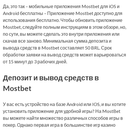
Да, это так – мобильные приложения Mostbet для iOS и
Android бесплатны – Приложение Mostbet доступно для
использования бесплатно. Чтобы обновить приложение
Mostbet, следуйте полным инструкциям в этом обзоре, но,
по сути, вы можете сделать это внутри приложения или
скачав все заново. Минимальная сумма депозита и
вывода средств в Mostbet составляет 50 BRL. Срок
обработки заявки на вывод средств может варьироваться
от 15 минут до 3 рабочих дней.
Депозит и вывод средств в
Mostbet
У вас есть устройство на базе Android или IOS, и вы хотите
установить приложение для удобной игры? На MostBet
вы можете найти множество различных способов игры в
покер. Однако первая игра в большинстве игр казино