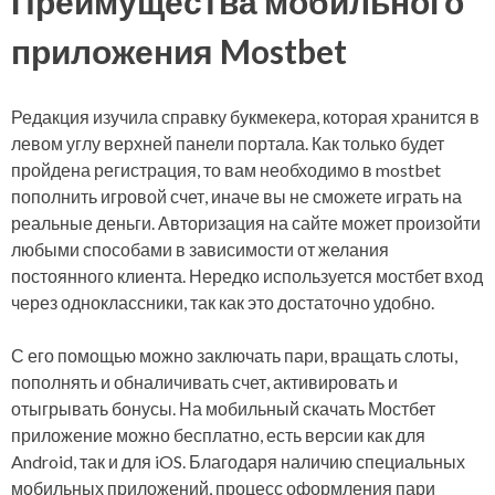
Преимущества мобильного
приложения Mostbet
Редакция изучила справку букмекера, которая хранится в
левом углу верхней панели портала. Как только будет
пройдена регистрация, то вам необходимо в mostbet
пополнить игровой счет, иначе вы не сможете играть на
реальные деньги. Авторизация на сайте может произойти
любыми способами в зависимости от желания
постоянного клиента. Нередко используется мостбет вход
через одноклассники, так как это достаточно удобно.
С его помощью можно заключать пари, вращать слоты,
пополнять и обналичивать счет, активировать и
отыгрывать бонусы. На мобильный скачать Мостбет
приложение можно бесплатно, есть версии как для
Android, так и для iOS. Благодаря наличию специальных
мобильных приложений, процесс оформления пари