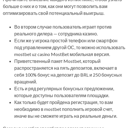
больше о них и о том, как они могут позволить вам
оптимизировать свой потенциальный выигрыш.
Во втором случае пользователь играет против
реального дилера — сотрудника казино.
Если же у игрока простой телефон или смартфон
под управлением другой ОС, то можно использовать
mostbet uz casino MostBet мобильная версия.
Приветственный пакет Mostbet, который
распространяется на пять депозитов, включает в
себя 100% бонус на депозит до BRL и 250 бонусных
вращений.
Есть и ряд регулярных бонусных предложении,
которые доступны пользователям площадки.
Как только будет пройдена регистрация, то вам
необходимо в mostbet пополнить игровой счет,
иначе вы не сможете играть на реальные деньги.