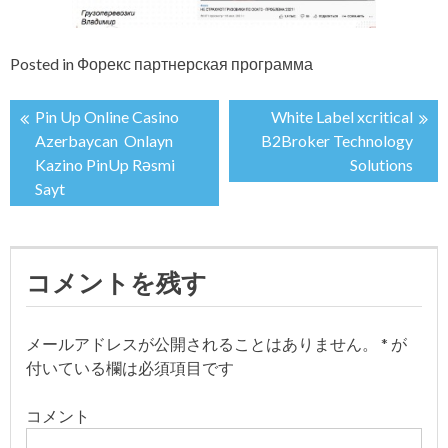
Posted in
Форекс партнерская программа
Pin Up Online Casino
White Label xcritical
投
Azerbaycan ️ Onlayn
B2Broker Technology
Kazino PinUp Rəsmi
Solutions
稿
Sayt
ナ
ビ
コメントを残す
ゲ
メールアドレスが公開されることはありません。
*
が
ー
付いている欄は必須項目です
シ
コメント