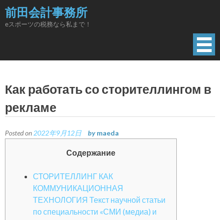
Skip
前田会計事務所
to
eスポーツの税務なら私まで！
content
Как работать со сторителлингом в
рекламе
Posted on
2022年9月12日
by
maeda
Содержание
СТОРИТЕЛЛИНГ КАК
КОММУНИКАЦИОННАЯ
ТЕХНОЛОГИЯ Текст научной статьи
по специальности «СМИ (медиа) и