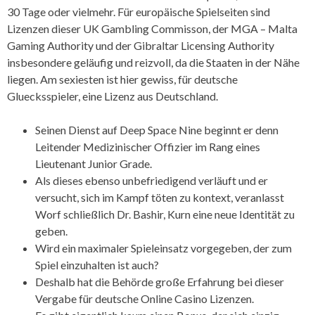
30 Tage oder vielmehr. Für europäische Spielseiten sind
Lizenzen dieser UK Gambling Commisson, der MGA – Malta
Gaming Authority und der Gibraltar Licensing Authority
insbesondere geläufig und reizvoll, da die Staaten in der Nähe
liegen. Am sexiesten ist hier gewiss, für deutsche
Gluecksspieler, eine Lizenz aus Deutschland.
Seinen Dienst auf Deep Space Nine beginnt er denn
Leitender Medizinischer Offizier im Rang eines
Lieutenant Junior Grade.
Als dieses ebenso unbefriedigend verläuft und er
versucht, sich im Kampf töten zu kontext, veranlasst
Worf schließlich Dr. Bashir, Kurn eine neue Identität zu
geben.
Wird ein maximaler Spieleinsatz vorgegeben, der zum
Spiel einzuhalten ist auch?
Deshalb hat die Behörde große Erfahrung bei dieser
Vergabe für deutsche Online Casino Lizenzen.