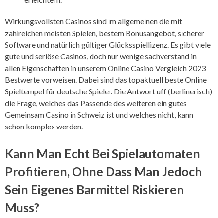
Wirkungsvollsten Casinos sind im allgemeinen die mit
zahlreichen meisten Spielen, bestem Bonusangebot, sicherer
Software und natürlich gültiger Glücksspiellizenz. Es gibt viele
gute und seriöse Casinos, doch nur wenige sachverstand in
allen Eigenschaften in unserem Online Casino Vergleich 2023
Bestwerte vorweisen. Dabei sind das topaktuell beste Online
Spieltempel für deutsche Spieler. Die Antwort uff (berlinerisch)
die Frage, welches das Passende des weiteren ein gutes
Gemeinsam Casino in Schweiz ist und welches nicht, kann
schon komplex werden.
Kann Man Echt Bei Spielautomaten
Profitieren, Ohne Dass Man Jedoch
Sein Eigenes Barmittel Riskieren
Muss?