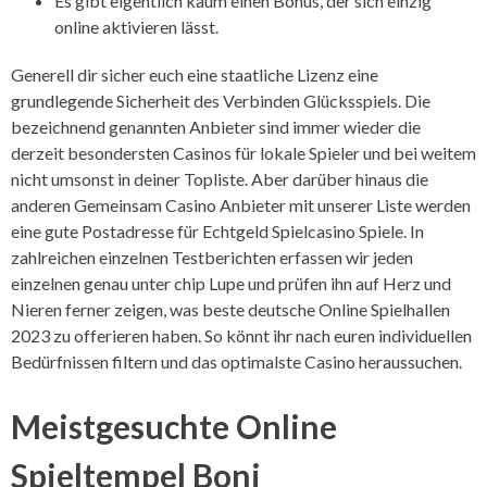
Es gibt eigentlich kaum einen Bonus, der sich einzig
online aktivieren lässt.
Generell dir sicher euch eine staatliche Lizenz eine
grundlegende Sicherheit des Verbinden Glücksspiels. Die
bezeichnend genannten Anbieter sind immer wieder die
derzeit besondersten Casinos für lokale Spieler und bei weitem
nicht umsonst in deiner Topliste. Aber darüber hinaus die
anderen Gemeinsam Casino Anbieter mit unserer Liste werden
eine gute Postadresse für Echtgeld Spielcasino Spiele. In
zahlreichen einzelnen Testberichten erfassen wir jeden
einzelnen genau unter chip Lupe und prüfen ihn auf Herz und
Nieren ferner zeigen, was beste deutsche Online Spielhallen
2023 zu offerieren haben. So könnt ihr nach euren individuellen
Bedürfnissen filtern und das optimalste Casino heraussuchen.
Meistgesuchte Online
Spieltempel Boni