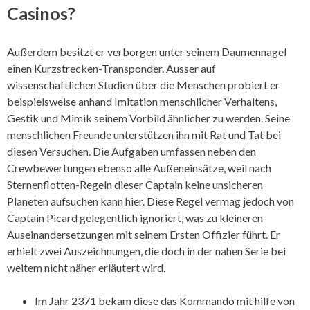
Casinos?
Außerdem besitzt er verborgen unter seinem Daumennagel
einen Kurzstrecken-Transponder. Ausser auf
wissenschaftlichen Studien über die Menschen probiert er
beispielsweise anhand Imitation menschlicher Verhaltens,
Gestik und Mimik seinem Vorbild ähnlicher zu werden. Seine
menschlichen Freunde unterstützen ihn mit Rat und Tat bei
diesen Versuchen. Die Aufgaben umfassen neben den
Crewbewertungen ebenso alle Außeneinsätze, weil nach
Sternenflotten-Regeln dieser Captain keine unsicheren
Planeten aufsuchen kann hier. Diese Regel vermag jedoch von
Captain Picard gelegentlich ignoriert, was zu kleineren
Auseinandersetzungen mit seinem Ersten Offizier führt. Er
erhielt zwei Auszeichnungen, die doch in der nahen Serie bei
weitem nicht näher erläutert wird.
Im Jahr 2371 bekam diese das Kommando mit hilfe von