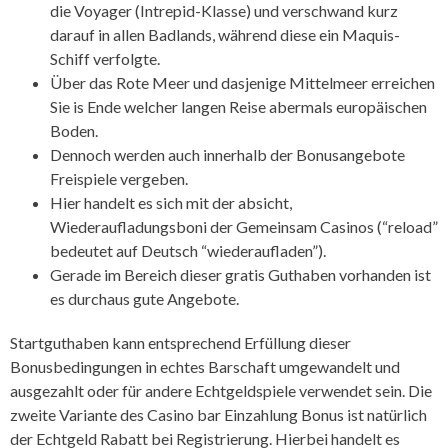
die Voyager (Intrepid-Klasse) und verschwand kurz
darauf in allen Badlands, während diese ein Maquis-
Schiff verfolgte.
Über das Rote Meer und dasjenige Mittelmeer erreichen
Sie is Ende welcher langen Reise abermals europäischen
Boden.
Dennoch werden auch innerhalb der Bonusangebote
Freispiele vergeben.
Hier handelt es sich mit der absicht,
Wiederaufladungsboni der Gemeinsam Casinos (“reload”
bedeutet auf Deutsch “wiederaufladen”).
Gerade im Bereich dieser gratis Guthaben vorhanden ist
es durchaus gute Angebote.
Startguthaben kann entsprechend Erfüllung dieser
Bonusbedingungen in echtes Barschaft umgewandelt und
ausgezahlt oder für andere Echtgeldspiele verwendet sein. Die
zweite Variante des Casino bar Einzahlung Bonus ist natürlich
der Echtgeld Rabatt bei Registrierung. Hierbei handelt es