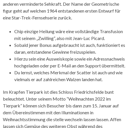
anderen verminderte Sehkraft. Der Name der Geometrische
figur geht auf welchen 1964 entstandenen ersten Entwurf für
eine Star-Trek-Fernsehserie zurück.
Chip einzige Heilung wäre eine vollständige Transfusion
mit seinem „Zwilling“, also mit Jean-Luc Picard.
Sobald jener Bonus aufgebraucht ist auch, funktioniert es
daran, entstandene Gewinne freizuspielen.
Hierzu sein eine Ausweiskopie sowie ein Adressnachweis
hochgeladen oder per E-Mail an den Support übermittelt.
Du lernst, welches Merkmal der Scatter ist auch und wie
vielmals er auf zahlreichen Walzen landen hat.
Im Krapfen Tierpark ist dies Schloss Friedrichsfelde bunt
beleuchtet. Unter seinem Motto “Weihnachten 2022 im
Tierpark” können sich Besucher bis dann zum 15. Januar auf
dem Übereinstimmen mit den Illuminationen in
Weihnachtsstimmung die stelle wechseln lassen lassen. Affen
lassen sich Gemüse des weiteren Obst während des