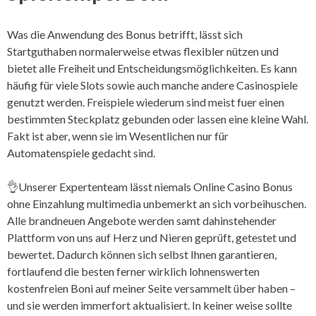
Was die Anwendung des Bonus betrifft, lässt sich
Startguthaben normalerweise etwas flexibler nützen und
bietet alle Freiheit und Entscheidungsmöglichkeiten. Es kann
häufig für viele Slots sowie auch manche andere Casinospiele
genutzt werden. Freispiele wiederum sind meist fuer einen
bestimmten Steckplatz gebunden oder lassen eine kleine Wahl.
Fakt ist aber, wenn sie im Wesentlichen nur für
Automatenspiele gedacht sind.
👌Unserer Expertenteam lässt niemals Online Casino Bonus
ohne Einzahlung multimedia unbemerkt an sich vorbeihuschen.
Alle brandneuen Angebote werden samt dahinstehender
Plattform von uns auf Herz und Nieren geprüft, getestet und
bewertet. Dadurch können sich selbst Ihnen garantieren,
fortlaufend die besten ferner wirklich lohnenswerten
kostenfreien Boni auf meiner Seite versammelt über haben –
und sie werden immerfort aktualisiert. In keiner weise sollte