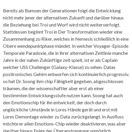
Bereits ab Bumsen der Generationen folgt die Entwicklung
nicht mehr jener der alternativen Zukunft und darüber hinaus
die Beziehung bei Troi und Worf wird nicht weiterverfolgt.
Stattdessen beginnt Troi in Der Transformation wieder eine
Zusammenhang zu Riker, welches in Nemesis schließlich in eine
Obere wendepunktphase mündet. In welcher Voyager-Episode
Temporale Paradoxie, die in ihrer alternativen Zeitlinie manche
Jahre in der nahen Zukünftige zeit spielt, ist er als Captain
welcher USS Challenger (Galaxy-Klasse) zu sehen. Datas
positronisches Gehirn entworfen sich kontinuierlich progressiv,
so hat Dr. Soong ihm chip Fähigkeit gegeben, abgeschlossen
träumen, die der wissenschaftler aber erst ab einer
bestimmten Entwicklungsstufe nutzen kann. Soong hat auch
den Emotionschip für ihn entwickelt, der doch durch
unglückliche Umstände in Lores Hände gerät und erst mit
Lores Demontage wieder zu Data zurückgelangt. In Ausfluss
möchte er allen Emotions-Chip wieder deaktivieren, was aber
darüber hinaus Folge der Überanstrengung unmöglich