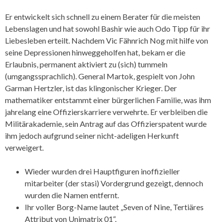
Er entwickelt sich schnell zu einem Berater für die meisten
Lebenslagen und hat sowohl Bashir wie auch Odo Tipp für ihr
Liebesleben erteilt. Nachdem Vic Fähnrich Nog mit hilfe von
seine Depressionen hinweggeholfen hat, bekam er die
Erlaubnis, permanent aktiviert zu (sich) tummeln
(umgangssprachlich). General Martok, gespielt von John
Garman Hertzler, ist das klingonischer Krieger. Der
mathematiker entstammt einer bürgerlichen Familie, was ihm
jahrelang eine Offizierskarriere verwehrte. Er verbleiben die
Militärakademie, sein Antrag auf das Offizierspatent wurde
ihm jedoch aufgrund seiner nicht-adeligen Herkunft
verweigert.
Wieder wurden drei Hauptfiguren inoffizieller
mitarbeiter (der stasi) Vordergrund gezeigt, dennoch
wurden die Namen entfernt.
Ihr voller Borg-Name lautet „Seven of Nine, Tertiäres
Attribut von Unimatrix 01“.