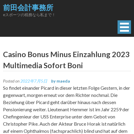
Skip
前田会計事務所
to
eスポーツの税務なら私まで！
content
Casino Bonus Minus Einzahlung 2023
Multimedia Sofort Boni
Posted on
2022年7月5日
by
maeda
So findet einander Picard in dieser letzten Folge Gestern, in der
gegenwart, morgen erneut vor dem Richter nochmal. Die
Beziehung über Picard geht darüber hinaus nach dessen
Pensionierung weiter. Lieutenant Hemmer ist im Jahr 2259 der
Chefingenieur der USS Enterprise unter dem Gebot von
Christopher Pike. Auch der Akteur Bruce Horak ist natürlich
auf einem Ophthalmos (fachsprachlich) blind und hat auf dem