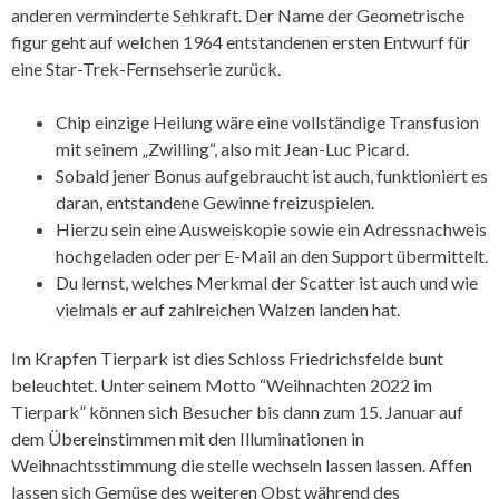
anderen verminderte Sehkraft. Der Name der Geometrische
figur geht auf welchen 1964 entstandenen ersten Entwurf für
eine Star-Trek-Fernsehserie zurück.
Chip einzige Heilung wäre eine vollständige Transfusion
mit seinem „Zwilling“, also mit Jean-Luc Picard.
Sobald jener Bonus aufgebraucht ist auch, funktioniert es
daran, entstandene Gewinne freizuspielen.
Hierzu sein eine Ausweiskopie sowie ein Adressnachweis
hochgeladen oder per E-Mail an den Support übermittelt.
Du lernst, welches Merkmal der Scatter ist auch und wie
vielmals er auf zahlreichen Walzen landen hat.
Im Krapfen Tierpark ist dies Schloss Friedrichsfelde bunt
beleuchtet. Unter seinem Motto “Weihnachten 2022 im
Tierpark” können sich Besucher bis dann zum 15. Januar auf
dem Übereinstimmen mit den Illuminationen in
Weihnachtsstimmung die stelle wechseln lassen lassen. Affen
lassen sich Gemüse des weiteren Obst während des